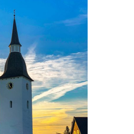
Weihn
24.12.
15:00
Weihn
24.12.
18:00
Christ
24.12.
Kirch
Gottes
31.12.
um 18