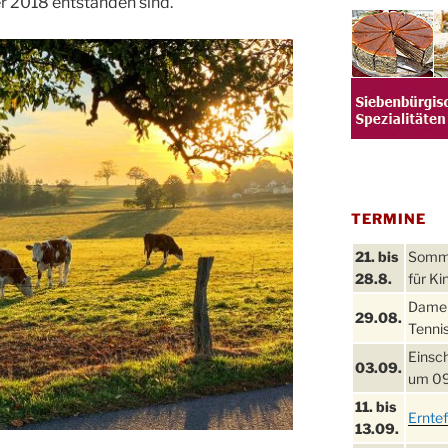
 2018 entstanden sind.
TERMINE
21. bis
Sommer
28.8.
für Ki
Damen
29.08.
Tennis
Einsch
03.09.
um 09
11. bis
Ernte
13.09.