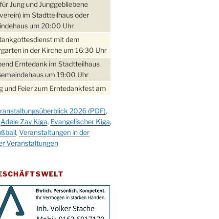
für Jung und Junggebliebene
verein) im Stadtteilhaus oder
ndehaus um 20:00 Uhr
dankgottesdienst mit dem
garten in der Kirche um 16:30 Uhr
bend Erntedank im Stadtteilhaus
Gemeindehaus um 19:00 Uhr
 und Feier zum Erntedankfest am
teilhaus um 14:00 Uhr
ranstaltungsüberblick 2026 (PDF)
,
gerabend im Stadtteilhaus
,
Adele Zay Kiga
,
Evangelischer Kiga
,
nderhöhe
ßball
,
Veranstaltungen in der
erfest im Cafe XXS
er Veranstaltungen
rbibeltag im Ev. Gemeindehaus von
 Uhr
GESCHÄFTSWELT
work-Andacht um 18:00 Uhr in der
e
ännchen-Gottesdienst in der