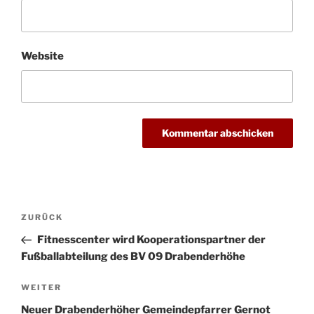
Website
Beitragsnavigation
Vorheriger
ZURÜCK
Beitrag
Fitnesscenter wird Kooperationspartner der
Fußballabteilung des BV 09 Drabenderhöhe
Nächster
WEITER
Beitrag
Neuer Drabenderhöher Gemeindepfarrer Gernot