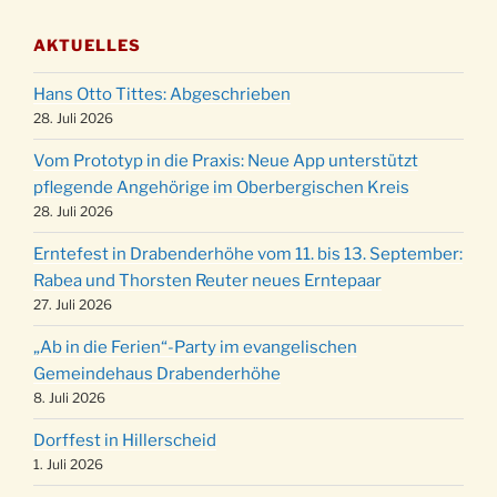
03.12.
Gemeindehaus um 19:00 Uhr
AKTUELLES
Puer-Natus weihnachtliches Brauchtum am
11.12.
Robert-Gassner-Hof um 17:00 Uhr
Hans Otto Tittes: Abgeschrieben
Kinderbibeltag im Ev. Gemeindehaus von 10-
28. Juli 2026
19.12.
12 Uhr
Vom Prototyp in die Praxis: Neue App unterstützt
Weihnachts-Konzert des Honterus Chors in
pflegende Angehörige im Oberbergischen Kreis
20.12.
der Kirche um 17:00 Uhr
28. Juli 2026
Familiengottesdienst mit Krippenspiel im Ev.
24.12.
Erntefest in Drabenderhöhe vom 11. bis 13. September:
Gemeindehaus um 15:00 Uhr
Rabea und Thorsten Reuter neues Erntepaar
24.12.
Familiengottesdienst in der FeG um 16 Uhr
27. Juli 2026
Weihnachtsgottesdienst in der Kirche um
24.12.
„Ab in die Ferien“-Party im evangelischen
15:00 Uhr
Gemeindehaus Drabenderhöhe
Weihnachtsgottesdienst in der Kirche um
8. Juli 2026
24.12.
18:00 Uhr
Dorffest in Hillerscheid
Christmette mit der ev. Jugend in der Kirche
24.12.
1. Juli 2026
um 23:00 Uhr