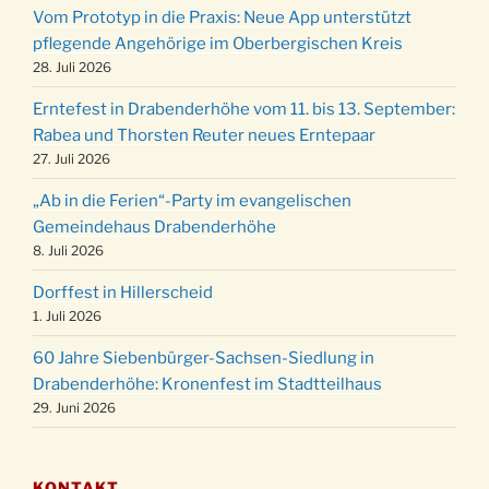
Vom Prototyp in die Praxis: Neue App unterstützt
Weihnachts-Konzert des Honterus Chors in
pflegende Angehörige im Oberbergischen Kreis
20.12.
der Kirche um 17:00 Uhr
28. Juli 2026
Familiengottesdienst mit Krippenspiel im Ev.
24.12.
Erntefest in Drabenderhöhe vom 11. bis 13. September:
Gemeindehaus um 15:00 Uhr
Rabea und Thorsten Reuter neues Erntepaar
24.12.
Familiengottesdienst in der FeG um 16 Uhr
27. Juli 2026
Weihnachtsgottesdienst in der Kirche um
24.12.
„Ab in die Ferien“-Party im evangelischen
15:00 Uhr
Gemeindehaus Drabenderhöhe
Weihnachtsgottesdienst in der Kirche um
8. Juli 2026
24.12.
18:00 Uhr
Dorffest in Hillerscheid
Christmette mit der ev. Jugend in der Kirche
24.12.
1. Juli 2026
um 23:00 Uhr
60 Jahre Siebenbürger-Sachsen-Siedlung in
Gottesdienst zu Silvester in der Kirche um
31.12.
Drabenderhöhe: Kronenfest im Stadtteilhaus
18:00 Uhr
29. Juni 2026
KONTAKT