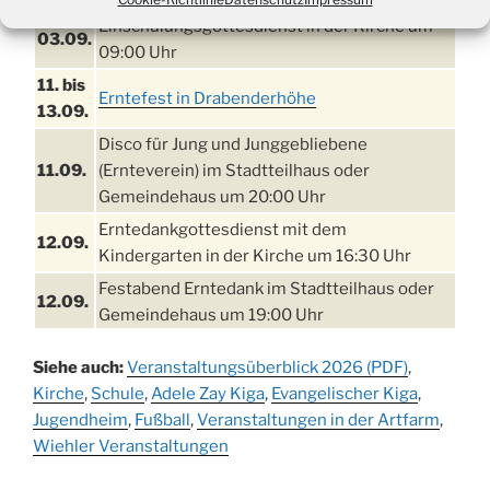
Einschulungsgottesdienst in der Kirche um
03.09.
09:00 Uhr
11. bis
Erntefest in Drabenderhöhe
13.09.
Disco für Jung und Junggebliebene
11.09.
(Ernteverein) im Stadtteilhaus oder
Gemeindehaus um 20:00 Uhr
Erntedankgottesdienst mit dem
12.09.
Kindergarten in der Kirche um 16:30 Uhr
Festabend Erntedank im Stadtteilhaus oder
12.09.
Gemeindehaus um 19:00 Uhr
Umzug und Feier zum Erntedankfest am
13.09.
Siehe auch:
Veranstaltungsüberblick 2026 (PDF)
,
Stadtteilhaus um 14:00 Uhr
Kirche
,
Schule
,
Adele Zay Kiga
,
Evangelischer Kiga
,
Schlagerabend im Stadtteilhaus
Jugendheim
19.09.
,
Fußball
,
Veranstaltungen in der Artfarm
,
Drabenderhöhe
Wiehler Veranstaltungen
25. u.
Oktoberfest im Cafe XXS