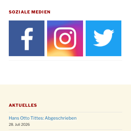
Gedenkfeier zum Volkstrauertag am Friedhof
15.11.
Drabenderhöhe um 11:15 Uhr
SOZIALE MEDIEN
21.11.
Basar im Ev. Gemeindehaus von 14-16:30 Uhr
Katharinenball des Honterus Chors im
21.11.
Stadtteilhaus um 19:00 Uhr
Kinderbibeltag im Ev. Gemeindehaus von 10-
28.11.
12 Uhr
Adventliches Beisammensein am Robert-
28.11.
Gassner-Hof um 15:00 Uhr
Katharinenball der Kreisgruppe im
28.11.
Stadtteilhaus um 19:00 Uhr
Adventsfeier des Frauenvereins im Ev.
03.12.
Gemeindehaus um 19:00 Uhr
AKTUELLES
Puer-Natus weihnachtliches Brauchtum am
11.12.
Robert-Gassner-Hof um 17:00 Uhr
Hans Otto Tittes: Abgeschrieben
Kinderbibeltag im Ev. Gemeindehaus von 10-
28. Juli 2026
19.12.
12 Uhr