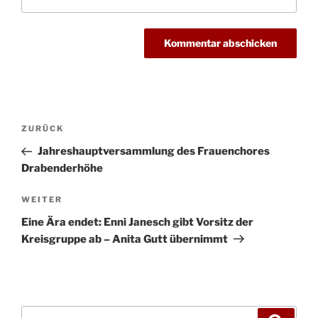
Beitragsnavigation
Vorheriger
ZURÜCK
Beitrag
Jahreshauptversammlung des Frauenchores
Drabenderhöhe
Nächster
WEITER
Beitrag
Eine Ära endet: Enni Janesch gibt Vorsitz der
Kreisgruppe ab – Anita Gutt übernimmt
Suchen