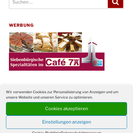
Suche
nach:
WERBUNG
Wir verwenden Cookies zur Personalisierung von Anzeigen und um
TERMINE
unsere Website und unseren Service zu optimieren.
21. bis
Sommerfreizeit der Ev. Jugend in Berlin für
Cookies akzeptieren
28.8.
Kinder ab 13 Jahren
Einstellungen anzeigen
Damen Doppel - Turnier des TC77 am
29.08.
Tennisplatz
Cookie-Richtlinie
Datenschutz
Impressum