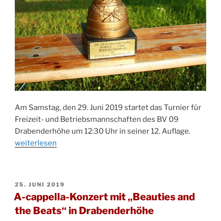
Am Samstag, den 29. Juni 2019 startet das Turnier für
Freizeit- und Betriebsmannschaften des BV 09
„12.
Drabenderhöhe um 12:30 Uhr in seiner 12. Auflage.
KuDra-
weiterlesen
Cup
des
BV
VERÖFFENTLICHT
25. JUNI 2019
09
AM
A-cappella-Konzert mit „Beauties and
Drabend
the Beats“ in Drabenderhöhe