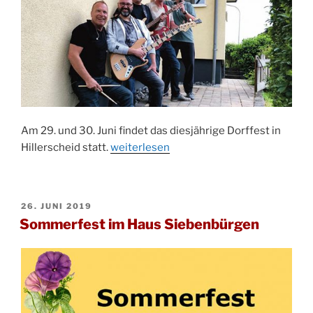
Am 29. und 30. Juni findet das diesjährige Dorffest in
„Dorffest
Hillerscheid statt.
weiterlesen
in
Hillerscheid“
VERÖFFENTLICHT
26. JUNI 2019
AM
Sommerfest im Haus Siebenbürgen