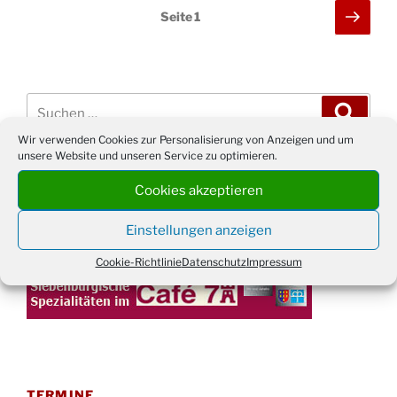
„Beauties
Seitennummerierung
Näch
Seite
1
and
Seit
der
the
Beiträge
Beats“
in
Suchen
Drabenderhöhe“
Suche
nach:
Wir verwenden Cookies zur Personalisierung von Anzeigen und um
unsere Website und unseren Service zu optimieren.
WERBUNG
Cookies akzeptieren
Einstellungen anzeigen
Cookie-Richtlinie
Datenschutz
Impressum
TERMINE