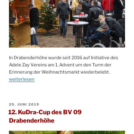
In Drabenderhöhe wurde seit 2016 auf Initiative des
Adele Zay Vereins am 1. Advent um den Turm der
„Wie
Erinnerung der Weihnachtsmarkt wiederbelebt.
soll
weiterlesen
es
mit
dem
VERÖFFENTLICHT
25. JUNI 2019
Weihnacht
AM
12. KuDra-Cup des BV 09
in
Drabenderhöhe
Drabender
weitergehe