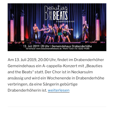
Am 13. Juli 2019, 20.00 Uhr, findet im Drabenderhöher
Gemeindehaus ein A-cappella-Konzert mit „Beauties
and the Beats“ statt. Der Chor ist in Neckarsulm
ansässig und wird ein Wochenende in Drabenderhöhe
verbringen, da eine Sängerin gebürtige
„A-
Drabenderhöherin ist.
weiterlesen
cappella-
Konzert
mit