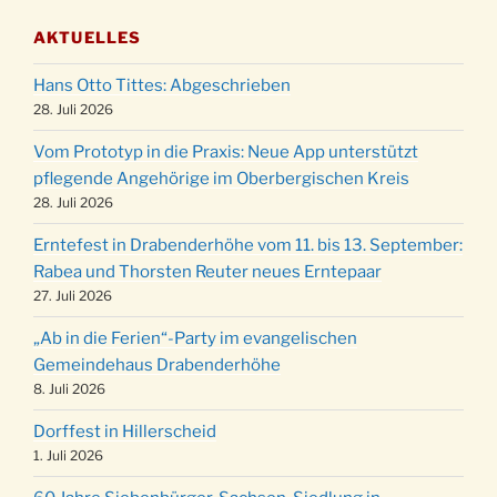
03.12.
Gemeindehaus um 19:00 Uhr
AKTUELLES
Puer-Natus weihnachtliches Brauchtum am
11.12.
Robert-Gassner-Hof um 17:00 Uhr
Hans Otto Tittes: Abgeschrieben
Kinderbibeltag im Ev. Gemeindehaus von 10-
28. Juli 2026
19.12.
12 Uhr
Vom Prototyp in die Praxis: Neue App unterstützt
Weihnachts-Konzert des Honterus Chors in
pflegende Angehörige im Oberbergischen Kreis
20.12.
der Kirche um 17:00 Uhr
28. Juli 2026
Familiengottesdienst mit Krippenspiel im Ev.
24.12.
Erntefest in Drabenderhöhe vom 11. bis 13. September:
Gemeindehaus um 15:00 Uhr
Rabea und Thorsten Reuter neues Erntepaar
24.12.
Familiengottesdienst in der FeG um 16 Uhr
27. Juli 2026
Weihnachtsgottesdienst in der Kirche um
24.12.
„Ab in die Ferien“-Party im evangelischen
15:00 Uhr
Gemeindehaus Drabenderhöhe
Weihnachtsgottesdienst in der Kirche um
8. Juli 2026
24.12.
18:00 Uhr
Dorffest in Hillerscheid
Christmette mit der ev. Jugend in der Kirche
24.12.
1. Juli 2026
um 23:00 Uhr