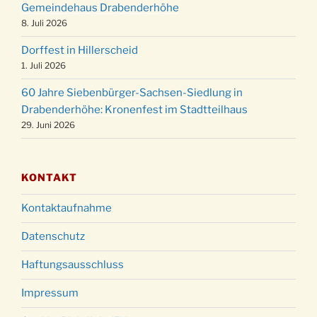
Gemeindehaus Drabenderhöhe
Weihnachtsgottesdienst in der Kirche um
8. Juli 2026
24.12.
18:00 Uhr
Dorffest in Hillerscheid
Christmette mit der ev. Jugend in der Kirche
24.12.
1. Juli 2026
um 23:00 Uhr
60 Jahre Siebenbürger-Sachsen-Siedlung in
Gottesdienst zu Silvester in der Kirche um
31.12.
Drabenderhöhe: Kronenfest im Stadtteilhaus
18:00 Uhr
29. Juni 2026
KONTAKT
Kontaktaufnahme
Datenschutz
Haftungsausschluss
Impressum