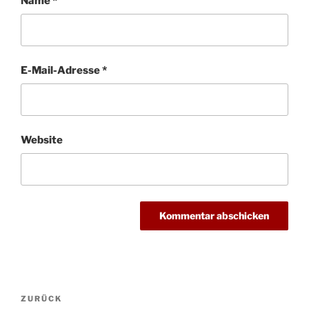
Name
*
E-Mail-Adresse
*
Website
Beitragsnavigation
Vorheriger
ZURÜCK