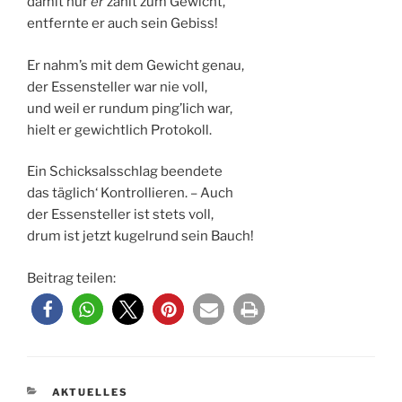
damit nur
er
zählt zum Gewicht,
entfernte er auch sein Gebiss!
Er nahm’s mit dem Gewicht genau,
der Essensteller war nie voll,
und weil er rundum ping’lich war,
hielt er gewichtlich Protokoll.
Ein Schicksalsschlag beendete
das täglich‘ Kontrollieren. – Auch
der Essensteller ist stets voll,
drum ist jetzt kugelrund sein Bauch!
Beitrag teilen:
KATEGORIEN
AKTUELLES