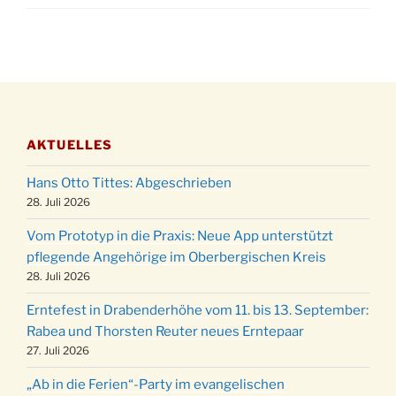
Adventliches Beisammensein am Robert-
28.11.
Gassner-Hof um 15:00 Uhr
Katharinenball der Kreisgruppe im
28.11.
Stadtteilhaus um 19:00 Uhr
Adventsfeier des Frauenvereins im Ev.
03.12.
Gemeindehaus um 19:00 Uhr
AKTUELLES
Puer-Natus weihnachtliches Brauchtum am
11.12.
Robert-Gassner-Hof um 17:00 Uhr
Hans Otto Tittes: Abgeschrieben
Kinderbibeltag im Ev. Gemeindehaus von 10-
28. Juli 2026
19.12.
12 Uhr
Vom Prototyp in die Praxis: Neue App unterstützt
Weihnachts-Konzert des Honterus Chors in
pflegende Angehörige im Oberbergischen Kreis
20.12.
der Kirche um 17:00 Uhr
28. Juli 2026
Familiengottesdienst mit Krippenspiel im Ev.
24.12.
Erntefest in Drabenderhöhe vom 11. bis 13. September:
Gemeindehaus um 15:00 Uhr
Rabea und Thorsten Reuter neues Erntepaar
24.12.
Familiengottesdienst in der FeG um 16 Uhr
27. Juli 2026
Weihnachtsgottesdienst in der Kirche um
24.12.
„Ab in die Ferien“-Party im evangelischen
15:00 Uhr