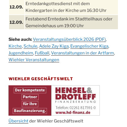
Erntedankgottesdienst mit dem
12.09.
Kindergarten in der Kirche um 16:30 Uhr
Festabend Erntedank im Stadtteilhaus oder
12.09.
Gemeindehaus um 19:00 Uhr
Umzug und Feier zum Erntedankfest am
13.09.
Siehe auch:
Veranstaltungsüberblick 2026 (PDF)
,
Stadtteilhaus um 14:00 Uhr
Kirche
,
Schule
,
Adele Zay Kiga
,
Evangelischer Kiga
,
Schlagerabend im Stadtteilhaus
Jugendheim
19.09.
,
Fußball
,
Veranstaltungen in der Artfarm
,
Drabenderhöhe
Wiehler Veranstaltungen
25. u.
Oktoberfest im Cafe XXS
26.09.
WIEHLER GESCHÄFTSWELT
Kinderbibeltag im Ev. Gemeindehaus von 10-
26.09.
12 Uhr
Afterwork-Andacht um 18:00 Uhr in der
09.10.
Kirche
Sandmännchen-Gottesdienst in der Kirche
10.10.
oder im Ev. Gemeindehaus um 18:00 Uhr
Übersicht
der Wiehler Geschäftswelt
Oktoberfest MGV im Stadtteilhaus um 11:00