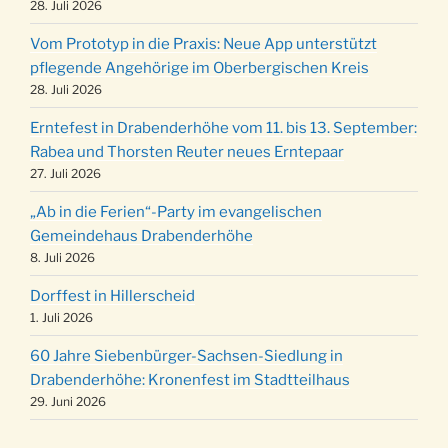
Kinderbibeltag im Ev. Gemeindehaus von 10-
28. Juli 2026
19.12.
12 Uhr
Vom Prototyp in die Praxis: Neue App unterstützt
Weihnachts-Konzert des Honterus Chors in
pflegende Angehörige im Oberbergischen Kreis
20.12.
der Kirche um 17:00 Uhr
28. Juli 2026
Familiengottesdienst mit Krippenspiel im Ev.
24.12.
Erntefest in Drabenderhöhe vom 11. bis 13. September:
Gemeindehaus um 15:00 Uhr
Rabea und Thorsten Reuter neues Erntepaar
24.12.
Familiengottesdienst in der FeG um 16 Uhr
27. Juli 2026
Weihnachtsgottesdienst in der Kirche um
24.12.
„Ab in die Ferien“-Party im evangelischen
15:00 Uhr
Gemeindehaus Drabenderhöhe
Weihnachtsgottesdienst in der Kirche um
8. Juli 2026
24.12.
18:00 Uhr
Dorffest in Hillerscheid
Christmette mit der ev. Jugend in der Kirche
24.12.
1. Juli 2026
um 23:00 Uhr
60 Jahre Siebenbürger-Sachsen-Siedlung in
Gottesdienst zu Silvester in der Kirche um
31.12.
Drabenderhöhe: Kronenfest im Stadtteilhaus
18:00 Uhr
29. Juni 2026