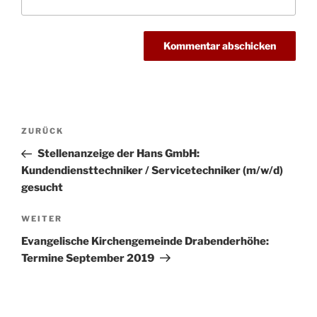
Beitragsnavigation
Vorheriger
ZURÜCK
Beitrag
Stellenanzeige der Hans GmbH:
Kundendiensttechniker / Servicetechniker (m/w/d)
gesucht
Nächster
WEITER
Beitrag
Evangelische Kirchengemeinde Drabenderhöhe:
Termine September 2019