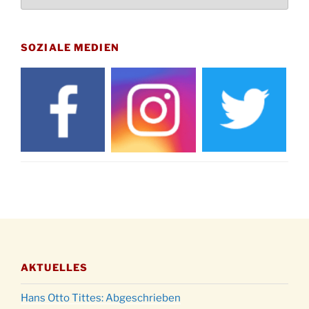
12.11.
Uhr
Gedenkfeier zum Volkstrauertag am Friedhof
15.11.
Drabenderhöhe um 11:15 Uhr
SOZIALE MEDIEN
21.11.
Basar im Ev. Gemeindehaus von 14-16:30 Uhr
Katharinenball des Honterus Chors im
21.11.
Stadtteilhaus um 19:00 Uhr
Kinderbibeltag im Ev. Gemeindehaus von 10-
28.11.
12 Uhr
Adventliches Beisammensein am Robert-
28.11.
Gassner-Hof um 15:00 Uhr
Katharinenball der Kreisgruppe im
28.11.
Stadtteilhaus um 19:00 Uhr
Adventsfeier des Frauenvereins im Ev.
03.12.
Gemeindehaus um 19:00 Uhr
AKTUELLES
Puer-Natus weihnachtliches Brauchtum am
11.12.
Robert-Gassner-Hof um 17:00 Uhr
Hans Otto Tittes: Abgeschrieben