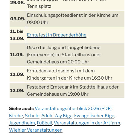
29.08.
Tennisplatz
Einschulungsgottesdienst in der Kirche um
03.09.
09:00 Uhr
11. bis
Erntefest in Drabenderhöhe
13.09.
Disco für Jung und Junggebliebene
11.09.
(Ernteverein) im Stadtteilhaus oder
Gemeindehaus um 20:00 Uhr
Erntedankgottesdienst mit dem
12.09.
Kindergarten in der Kirche um 16:30 Uhr
Festabend Erntedank im Stadtteilhaus oder
12.09.
Gemeindehaus um 19:00 Uhr
Umzug und Feier zum Erntedankfest am
13.09.
Siehe auch:
Veranstaltungsüberblick 2026 (PDF)
,
Stadtteilhaus um 14:00 Uhr
Kirche
,
Schule
,
Adele Zay Kiga
,
Evangelischer Kiga
,
Schlagerabend im Stadtteilhaus
Jugendheim
19.09.
,
Fußball
,
Veranstaltungen in der Artfarm
,
Drabenderhöhe
Wiehler Veranstaltungen