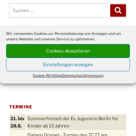
Suchen
Suche
nach:
Wir verwenden Cookies zur Personalisierung von Anzeigen und um
WERBUNG
unsere Website und unseren Service zu optimieren.
Cookies akzeptieren
Einstellungen anzeigen
Cookie-Richtlinie
Datenschutz
Impressum
TERMINE
21. bis
Sommerfreizeit der Ev. Jugend in Berlin für
28.8.
Kinder ab 13 Jahren
Damen Doppel - Turnier des TC77 am