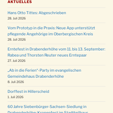
AKTUELLES
Puer-Natus weihnachtliches Brauchtum am
11.12.
Robert-Gassner-Hof um 17:00 Uhr
Hans Otto Tittes: Abgeschrieben
Kinderbibeltag im Ev. Gemeindehaus von 10-
28. Juli 2026
19.12.
12 Uhr
Vom Prototyp in die Praxis: Neue App unterstützt
Weihnachts-Konzert des Honterus Chors in
pflegende Angehörige im Oberbergischen Kreis
20.12.
der Kirche um 17:00 Uhr
28. Juli 2026
Familiengottesdienst mit Krippenspiel im Ev.
24.12.
Erntefest in Drabenderhöhe vom 11. bis 13. September:
Gemeindehaus um 15:00 Uhr
Rabea und Thorsten Reuter neues Erntepaar
24.12.
Familiengottesdienst in der FeG um 16 Uhr
27. Juli 2026
Weihnachtsgottesdienst in der Kirche um
24.12.
„Ab in die Ferien“-Party im evangelischen
15:00 Uhr
Gemeindehaus Drabenderhöhe
Weihnachtsgottesdienst in der Kirche um
8. Juli 2026
24.12.
18:00 Uhr
Dorffest in Hillerscheid
Christmette mit der ev. Jugend in der Kirche
24.12.
1. Juli 2026
um 23:00 Uhr
60 Jahre Siebenbürger-Sachsen-Siedlung in
Gottesdienst zu Silvester in der Kirche um
31.12.
Drabenderhöhe: Kronenfest im Stadtteilhaus