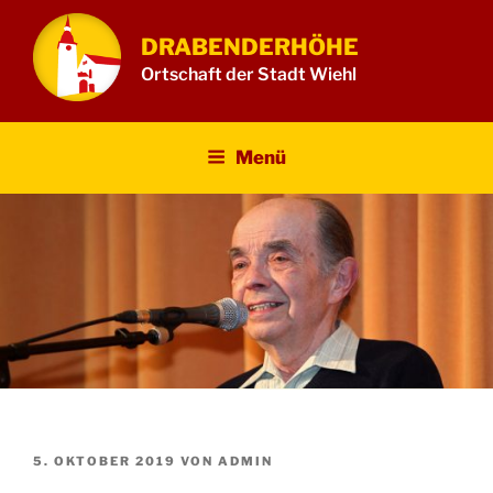
Zum
Inhalt
DRABENDERHÖHE
springen
Ortschaft der Stadt Wiehl
Menü
VERÖFFENTLICHT
5. OKTOBER 2019
VON
ADMIN
AM