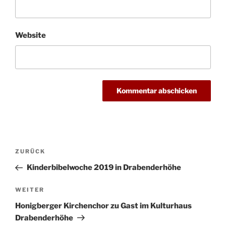
Website
Beitragsnavigation
Vorheriger
ZURÜCK
Beitrag
Kinderbibelwoche 2019 in Drabenderhöhe
Nächster
WEITER
Beitrag
Honigberger Kirchenchor zu Gast im Kulturhaus
Drabenderhöhe