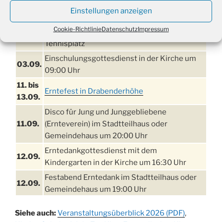
21. bis
Sommerfreizeit der Ev. Jugend in Berlin für
Einstellungen anzeigen
28.8.
Kinder ab 13 Jahren
Cookie-Richtlinie
Datenschutz
Impressum
Damen Doppel - Turnier des TC77 am
29.08.
Tennisplatz
Einschulungsgottesdienst in der Kirche um
03.09.
09:00 Uhr
11. bis
Erntefest in Drabenderhöhe
13.09.
Disco für Jung und Junggebliebene
11.09.
(Ernteverein) im Stadtteilhaus oder
Gemeindehaus um 20:00 Uhr
Erntedankgottesdienst mit dem
12.09.
Kindergarten in der Kirche um 16:30 Uhr
Festabend Erntedank im Stadtteilhaus oder
12.09.
Gemeindehaus um 19:00 Uhr
Umzug und Feier zum Erntedankfest am
13.09.
Siehe auch:
Veranstaltungsüberblick 2026 (PDF)
,
Stadtteilhaus um 14:00 Uhr