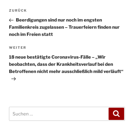
Beitragsnavigation
Vorheriger
ZURÜCK
Beitrag
Beerdigungen sind nur noch im engsten
Familienkreis zugelassen – Trauerfeiern finden nur
noch im Freien statt
Nächster
WEITER
Beitrag
18 neue bestätigte Coronavirus-Fälle – „Wir
beobachten, dass der Krankheitsverlauf bei den
Betroffenen nicht mehr ausschließlich mild verläuft“
Suchen
Suche
nach: