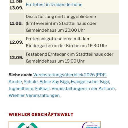
11. bis
Erntefest in Drabenderhöhe
13.09.
Disco für Jung und Junggebliebene
11.09.
(Ernteverein) im Stadtteilhaus oder
Gemeindehaus um 20:00 Uhr
Erntedankgottesdienst mit dem
12.09.
Kindergarten in der Kirche um 16:30 Uhr
Festabend Erntedank im Stadtteilhaus oder
12.09.
Gemeindehaus um 19:00 Uhr
Umzug und Feier zum Erntedankfest am
13.09.
Siehe auch:
Veranstaltungsüberblick 2026 (PDF)
,
Stadtteilhaus um 14:00 Uhr
Kirche
,
Schule
,
Adele Zay Kiga
,
Evangelischer Kiga
,
Schlagerabend im Stadtteilhaus
Jugendheim
19.09.
,
Fußball
,
Veranstaltungen in der Artfarm
,
Drabenderhöhe
Wiehler Veranstaltungen
25. u.
Oktoberfest im Cafe XXS
26.09.
WIEHLER GESCHÄFTSWELT
Kinderbibeltag im Ev. Gemeindehaus von 10-
26.09.
12 Uhr