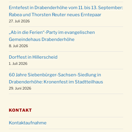
Familiengottesdienst mit Krippenspiel im Ev.
24.12.
Erntefest in Drabenderhöhe vom 11. bis 13. September:
Gemeindehaus um 15:00 Uhr
Rabea und Thorsten Reuter neues Erntepaar
24.12.
Familiengottesdienst in der FeG um 16 Uhr
27. Juli 2026
Weihnachtsgottesdienst in der Kirche um
24.12.
„Ab in die Ferien“-Party im evangelischen
15:00 Uhr
Gemeindehaus Drabenderhöhe
Weihnachtsgottesdienst in der Kirche um
8. Juli 2026
24.12.
18:00 Uhr
Dorffest in Hillerscheid
Christmette mit der ev. Jugend in der Kirche
24.12.
1. Juli 2026
um 23:00 Uhr
60 Jahre Siebenbürger-Sachsen-Siedlung in
Gottesdienst zu Silvester in der Kirche um
31.12.
Drabenderhöhe: Kronenfest im Stadtteilhaus
18:00 Uhr
29. Juni 2026
KONTAKT
Kontaktaufnahme