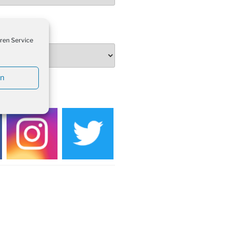
rt Akkordeon-Orchester im
teilhaus um 16:00 Uhr
artin Umzug in Drabenderhöhe um
ren Service
 Uhr
kfeier zum Volkstrauertag am
hof Drabenderhöhe um 11:15 Uhr
en
 im Ev. Gemeindehaus von 14-
EDIEN
 Uhr
inenball des Honterus Chors im
teilhaus um 19:00 Uhr
rbibeltag im Ev. Gemeindehaus von
 Uhr
tliches Beisammensein am
t-Gassner-Hof um 15:00 Uhr
inenball der Kreisgruppe im
teilhaus um 19:00 Uhr
sfeier des Frauenvereins im Ev.