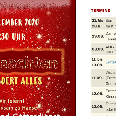
TERMINE
21. bis
Sommer
28.8.
für Ki
Damen
29.08.
Tennis
Einsch
03.09.
um 09
11. bis
Ernte
13.09.
Disco 
11.09.
(Ernte
Gemei
Ernte
12.09.
Kinder
Festa
12.09.
oder 