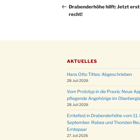
Beitrag
Drabenderhöhe hilft: Jetzt erst
recht!
AKTUELLES
Hans Otto Tittes: Abgeschrieben
28. Juli 2026
Vom Prototyp in die Praxis: Neue Ap
pflegende Angehörige im Oberbergi
28. Juli 2026
Erntefest in Drabenderhöhe vom 11. b
September: Rabea und Thorsten Reu
Erntepaar
27. Juli 2026