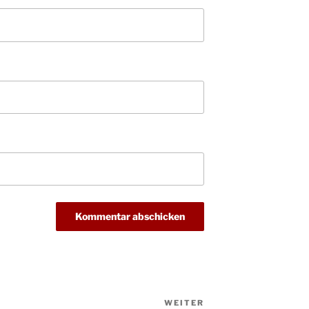
Gemei
Puer-
11.12.
am Ro
Kinde
19.12.
10-12
Weihn
20.12.
in der
Famili
24.12.
Ev. G
Famili
24.12.
Uhr
Weihn
24.12.
15:00
Weihn
24.12.
18:00
Christ
24.12.
Kirch
Gottes
31.12.
WEITER
Nächster