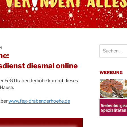
Suchen
N
nach:
he:
dienst diesmal online
WERBUNG
der FeG Drabenderhöhe kommt dieses
 Hause.
über
www.feg-drabenderhoehe.de