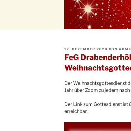
VERÖFFENTLICHT
17. DEZEMBER 2020
VON
ADMI
AM
FeG Drabenderhö
Weihnachtsgottes
Der Weihnachtsgottesdienst 
Jahr über Zoom zu jedem nach
Der Link zum Gottesdienst ist 
erreichbar.