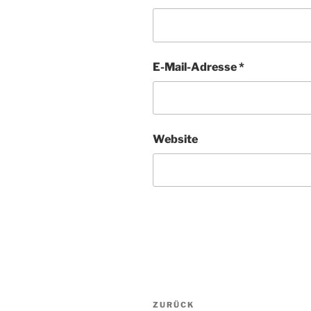
E-Mail-Adresse
*
Website
Beitragsnavigation
Vorheriger
ZURÜCK