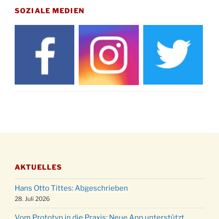
15.11.
Drabenderhöhe um 11:15 Uhr
SOZIALE MEDIEN
21.11.
Basar im Ev. Gemeindehaus von 14-16:30 Uhr
Katharinenball des Honterus Chors im
21.11.
Stadtteilhaus um 19:00 Uhr
Kinderbibeltag im Ev. Gemeindehaus von 10-
28.11.
12 Uhr
Adventliches Beisammensein am Robert-
28.11.
Gassner-Hof um 15:00 Uhr
Katharinenball der Kreisgruppe im
28.11.
Stadtteilhaus um 19:00 Uhr
Adventsfeier des Frauenvereins im Ev.
03.12.
Gemeindehaus um 19:00 Uhr
AKTUELLES
Puer-Natus weihnachtliches Brauchtum am
11.12.
Robert-Gassner-Hof um 17:00 Uhr
Hans Otto Tittes: Abgeschrieben
Kinderbibeltag im Ev. Gemeindehaus von 10-
28. Juli 2026
19.12.
12 Uhr
Vom Prototyp in die Praxis: Neue App unterstützt