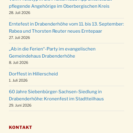
Weihnachts-Konzert des Honterus Chors in
pflegende Angehörige im Oberbergischen Kreis
20.12.
der Kirche um 17:00 Uhr
28. Juli 2026
Familiengottesdienst mit Krippenspiel im Ev.
24.12.
Erntefest in Drabenderhöhe vom 11. bis 13. September:
Gemeindehaus um 15:00 Uhr
Rabea und Thorsten Reuter neues Erntepaar
24.12.
Familiengottesdienst in der FeG um 16 Uhr
27. Juli 2026
Weihnachtsgottesdienst in der Kirche um
24.12.
„Ab in die Ferien“-Party im evangelischen
15:00 Uhr
Gemeindehaus Drabenderhöhe
Weihnachtsgottesdienst in der Kirche um
8. Juli 2026
24.12.
18:00 Uhr
Dorffest in Hillerscheid
Christmette mit der ev. Jugend in der Kirche
24.12.
1. Juli 2026
um 23:00 Uhr
60 Jahre Siebenbürger-Sachsen-Siedlung in
Gottesdienst zu Silvester in der Kirche um
31.12.
Drabenderhöhe: Kronenfest im Stadtteilhaus
18:00 Uhr
29. Juni 2026
KONTAKT