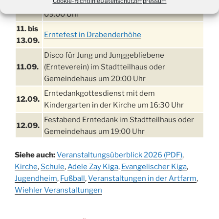
Cookie-Richtlinie
Datenschutz
Impressum
Einschulungsgottesdienst in der Kirche um
03.09.
09:00 Uhr
11. bis
Erntefest in Drabenderhöhe
13.09.
Disco für Jung und Junggebliebene
11.09.
(Ernteverein) im Stadtteilhaus oder
Gemeindehaus um 20:00 Uhr
Erntedankgottesdienst mit dem
12.09.
Kindergarten in der Kirche um 16:30 Uhr
Festabend Erntedank im Stadtteilhaus oder
12.09.
Gemeindehaus um 19:00 Uhr
Umzug und Feier zum Erntedankfest am
13.09.
Siehe auch:
Veranstaltungsüberblick 2026 (PDF)
,
Stadtteilhaus um 14:00 Uhr
Kirche
,
Schule
,
Adele Zay Kiga
,
Evangelischer Kiga
,
Schlagerabend im Stadtteilhaus
Jugendheim
19.09.
,
Fußball
,
Veranstaltungen in der Artfarm
,
Drabenderhöhe
Wiehler Veranstaltungen
25. u.
Oktoberfest im Cafe XXS
26.09.