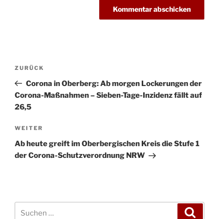
Beitragsnavigation
Vorheriger
ZURÜCK
Beitrag
Corona in Oberberg: Ab morgen Lockerungen der
Corona-Maßnahmen – Sieben-Tage-Inzidenz fällt auf
26,5
Nächster
WEITER
Beitrag
Ab heute greift im Oberbergischen Kreis die Stufe 1
der Corona-Schutzverordnung NRW
Suchen
Suche
nach: