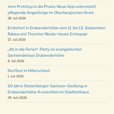
12 Uhr
Vom Prototyp in die Praxis: Neue App unterstützt
Weihnachts-Konzert des Honterus Chors in
pflegende Angehörige im Oberbergischen Kreis
20.12.
der Kirche um 17:00 Uhr
28. Juli 2026
Familiengottesdienst mit Krippenspiel im Ev.
24.12.
Erntefest in Drabenderhöhe vom 11. bis 13. September:
Gemeindehaus um 15:00 Uhr
Rabea und Thorsten Reuter neues Erntepaar
24.12.
Familiengottesdienst in der FeG um 16 Uhr
27. Juli 2026
Weihnachtsgottesdienst in der Kirche um
24.12.
„Ab in die Ferien“-Party im evangelischen
15:00 Uhr
Gemeindehaus Drabenderhöhe
Weihnachtsgottesdienst in der Kirche um
8. Juli 2026
24.12.
18:00 Uhr
Dorffest in Hillerscheid
Christmette mit der ev. Jugend in der Kirche
24.12.
1. Juli 2026
um 23:00 Uhr
60 Jahre Siebenbürger-Sachsen-Siedlung in
Gottesdienst zu Silvester in der Kirche um
31.12.
Drabenderhöhe: Kronenfest im Stadtteilhaus
18:00 Uhr
29. Juni 2026