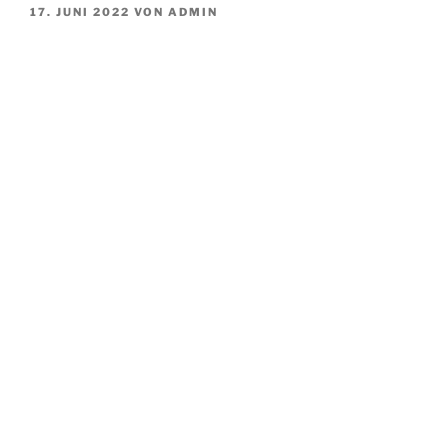
VERÖFFENTLICHT
17. JUNI 2022
VON
ADMIN
AM