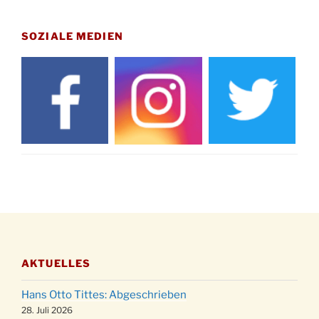
Gedenkfeier zum Volkstrauertag am Friedhof
15.11.
Drabenderhöhe um 11:15 Uhr
SOZIALE MEDIEN
21.11.
Basar im Ev. Gemeindehaus von 14-16:30 Uhr
Katharinenball des Honterus Chors im
21.11.
Stadtteilhaus um 19:00 Uhr
Kinderbibeltag im Ev. Gemeindehaus von 10-
28.11.
12 Uhr
Adventliches Beisammensein am Robert-
28.11.
Gassner-Hof um 15:00 Uhr
Katharinenball der Kreisgruppe im
28.11.
Stadtteilhaus um 19:00 Uhr
Adventsfeier des Frauenvereins im Ev.
03.12.
Gemeindehaus um 19:00 Uhr
AKTUELLES
Puer-Natus weihnachtliches Brauchtum am
11.12.
Robert-Gassner-Hof um 17:00 Uhr
Hans Otto Tittes: Abgeschrieben
Kinderbibeltag im Ev. Gemeindehaus von 10-
28. Juli 2026
19.12.