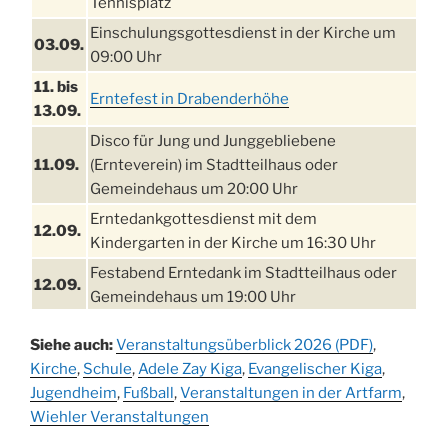
Tennisplatz
Einschulungsgottesdienst in der Kirche um
03.09.
09:00 Uhr
11. bis
Erntefest in Drabenderhöhe
13.09.
Disco für Jung und Junggebliebene
11.09.
(Ernteverein) im Stadtteilhaus oder
Gemeindehaus um 20:00 Uhr
Erntedankgottesdienst mit dem
12.09.
Kindergarten in der Kirche um 16:30 Uhr
Festabend Erntedank im Stadtteilhaus oder
12.09.
Gemeindehaus um 19:00 Uhr
Umzug und Feier zum Erntedankfest am
13.09.
Siehe auch:
Veranstaltungsüberblick 2026 (PDF)
,
Stadtteilhaus um 14:00 Uhr
Kirche
,
Schule
,
Adele Zay Kiga
,
Evangelischer Kiga
,
Schlagerabend im Stadtteilhaus
Jugendheim
19.09.
,
Fußball
,
Veranstaltungen in der Artfarm
,
Drabenderhöhe
Wiehler Veranstaltungen
25. u.
Oktoberfest im Cafe XXS