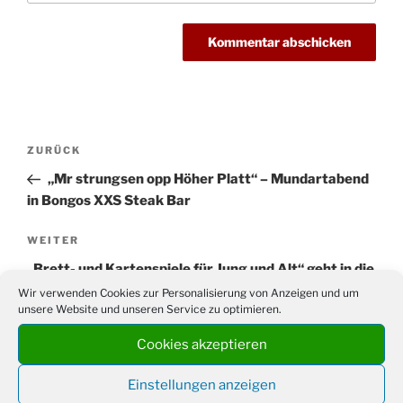
Beitragsnavigation
Vorheriger
ZURÜCK
Beitrag
„Mr strungsen opp Höher Platt“ – Mundartabend
in Bongos XXS Steak Bar
Nächster
WEITER
Beitrag
„Brett- und Kartenspiele für Jung und Alt“ geht in die
2. Runde: Schachspiel- und Skatbegeisterte gesucht
Wir verwenden Cookies zur Personalisierung von Anzeigen und um
unsere Website und unseren Service zu optimieren.
Cookies akzeptieren
Einstellungen anzeigen