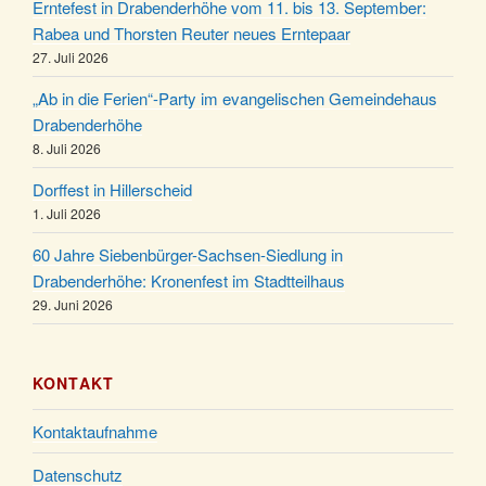
Kinderbibeltag im Ev. Gemeindehaus von 10-12
Erntefest in Drabenderhöhe vom 11. bis 13. September:
19.12.
Uhr
Rabea und Thorsten Reuter neues Erntepaar
27. Juli 2026
Weihnachts-Konzert des Honterus Chors in der
20.12.
Kirche um 17:00 Uhr
„Ab in die Ferien“-Party im evangelischen Gemeindehaus
Familiengottesdienst mit Krippenspiel im Ev.
Drabenderhöhe
24.12.
Gemeindehaus um 15:00 Uhr
8. Juli 2026
24.12.
Familiengottesdienst in der FeG um 16 Uhr
Dorffest in Hillerscheid
Weihnachtsgottesdienst in der Kirche um 15:00
1. Juli 2026
24.12.
Uhr
60 Jahre Siebenbürger-Sachsen-Siedlung in
Weihnachtsgottesdienst in der Kirche um 18:00
Drabenderhöhe: Kronenfest im Stadtteilhaus
24.12.
Uhr
29. Juni 2026
Christmette mit der ev. Jugend in der Kirche um
24.12.
23:00 Uhr
KONTAKT
Gottesdienst zu Silvester in der Kirche um 18:00
31.12.
Uhr
Kontaktaufnahme
Datenschutz