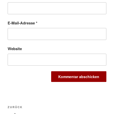
E-Mail-Adresse
*
Website
Beitragsnavigation
Vorheriger
ZURÜCK
Beitrag