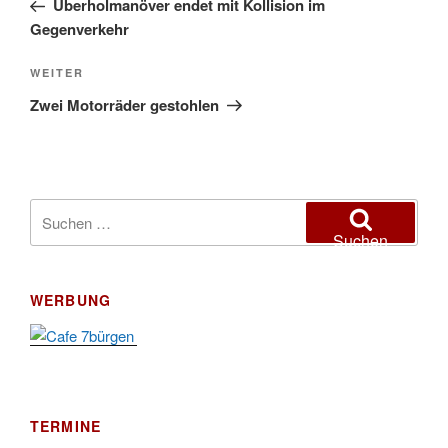
Überholmanöver endet mit Kollision im
Gegenverkehr
Nächster
WEITER
Beitrag
Zwei Motorräder gestohlen
Suchen
nach:
Suchen
WERBUNG
TERMINE