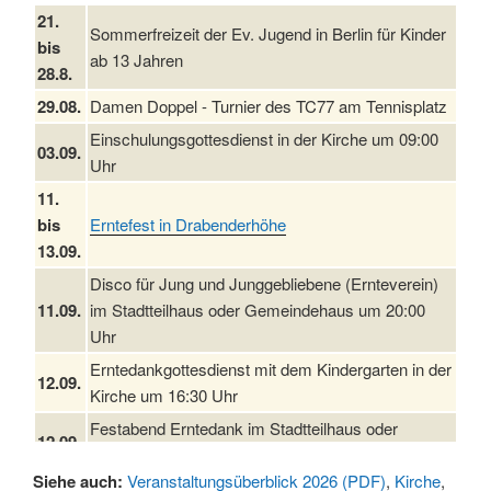
21.
Sommerfreizeit der Ev. Jugend in Berlin für Kinder
bis
ab 13 Jahren
28.8.
29.08.
Damen Doppel - Turnier des TC77 am Tennisplatz
Einschulungsgottesdienst in der Kirche um 09:00
03.09.
Uhr
11.
bis
Erntefest in Drabenderhöhe
13.09.
Disco für Jung und Junggebliebene (Ernteverein)
11.09.
im Stadtteilhaus oder Gemeindehaus um 20:00
Uhr
Erntedankgottesdienst mit dem Kindergarten in der
12.09.
Kirche um 16:30 Uhr
Festabend Erntedank im Stadtteilhaus oder
12.09.
Gemeindehaus um 19:00 Uhr
Siehe auch:
Veranstaltungsüberblick 2026 (PDF)
,
Kirche
,
Umzug und Feier zum Erntedankfest am