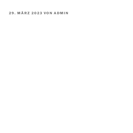
VERÖFFENTLICHT
29. MÄRZ 2023
VON
ADMIN
AM