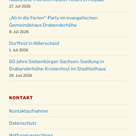
24.12.
Familiengottesdienst in der FeG um 16 Uhr
27. Juli 2026
Weihnachtsgottesdienst in der Kirche um
24.12.
„Ab in die Ferien“-Party im evangelischen
15:00 Uhr
Gemeindehaus Drabenderhöhe
Weihnachtsgottesdienst in der Kirche um
8. Juli 2026
24.12.
18:00 Uhr
Dorffest in Hillerscheid
Christmette mit der ev. Jugend in der Kirche
24.12.
1. Juli 2026
um 23:00 Uhr
60 Jahre Siebenbürger-Sachsen-Siedlung in
Gottesdienst zu Silvester in der Kirche um
31.12.
Drabenderhöhe: Kronenfest im Stadtteilhaus
18:00 Uhr
29. Juni 2026
KONTAKT
Kontaktaufnahme
Datenschutz
Haftungsausschluss