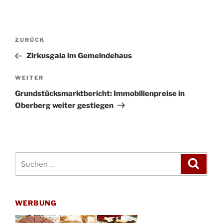
Beitragsnavigation
Vorheriger
ZURÜCK
Beitrag
Zirkusgala im Gemeindehaus
Nächster
WEITER
Beitrag
Grundstücksmarktbericht: Immobilienpreise in
Oberberg weiter gestiegen
Suchen
Suche
nach:
WERBUNG