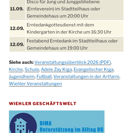
Disco für Jung und Junggebliebene
11.09.
(Ernteverein) im Stadtteilhaus oder
Gemeindehaus um 20:00 Uhr
Erntedankgottesdienst mit dem
12.09.
Kindergarten in der Kirche um 16:30 Uhr
Festabend Erntedank im Stadtteilhaus oder
12.09.
Gemeindehaus um 19:00 Uhr
Umzug und Feier zum Erntedankfest am
13.09.
Siehe auch:
Veranstaltungsüberblick 2026 (PDF)
,
Stadtteilhaus um 14:00 Uhr
Kirche
,
Schule
,
Adele Zay Kiga
,
Evangelischer Kiga
,
Schlagerabend im Stadtteilhaus
Jugendheim
19.09.
,
Fußball
,
Veranstaltungen in der Artfarm
,
Drabenderhöhe
Wiehler Veranstaltungen
25. u.
Oktoberfest im Cafe XXS
26.09.
WIEHLER GESCHÄFTSWELT
Kinderbibeltag im Ev. Gemeindehaus von 10-
26.09.
12 Uhr
Afterwork-Andacht um 18:00 Uhr in der
09.10.
Kirche