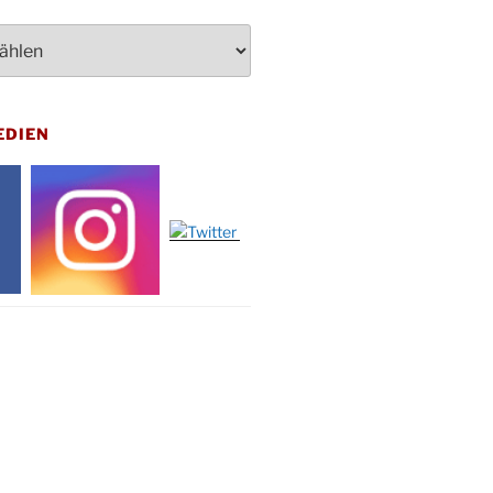
dienst zum Reformationstag in der
e um 18:30 Uhr
rt Akkordeon-Orchester im
teilhaus um 16:00 Uhr
artin Umzug in Drabenderhöhe um
EDIEN
 Uhr
kfeier zum Volkstrauertag am
hof Drabenderhöhe um 11:15 Uhr
 im Ev. Gemeindehaus von 14-
 Uhr
inenball des Honterus Chors im
teilhaus um 19:00 Uhr
rbibeltag im Ev. Gemeindehaus von
 Uhr
tliches Beisammensein am
t-Gassner-Hof um 15:00 Uhr
inenball der Kreisgruppe im
teilhaus um 19:00 Uhr