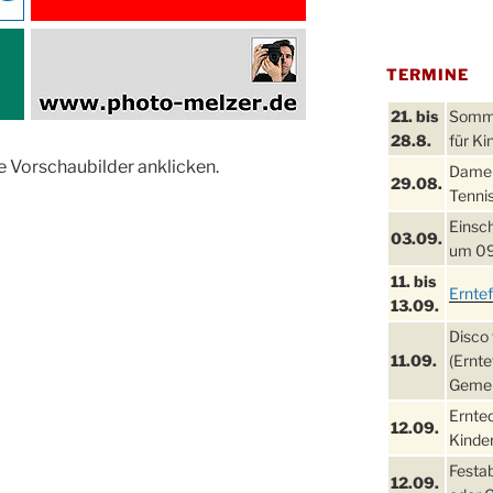
TERMINE
21. bis
Sommer
28.8.
für Ki
e Vorschaubilder anklicken.
Damen
29.08.
Tennis
Einsch
03.09.
um 09
11. bis
Ernte
13.09.
Disco 
11.09.
(Ernte
Gemei
Ernte
12.09.
Kinder
Festa
12.09.