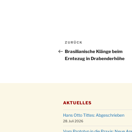
Beitragsnavigation
Vorheriger
ZURÜCK
Beitrag
Brasilianische Klänge beim
Erntezug in Drabenderhöhe
AKTUELLES
Hans Otto Tittes: Abgeschrieben
28. Juli 2026
Vom Prototyp in die Praxis: Neue Ap