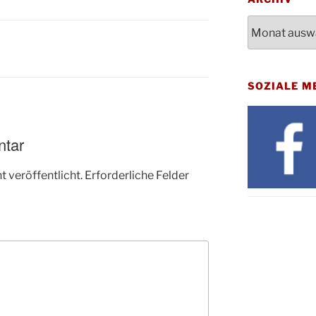
Gottes
31.10.
Kirch
Archiv
Konze
08.11.
N
Stadt
St. M
12.11.
SOZIALE M
17:00
Geden
15.11.
Fried
ntar
Basar
21.11.
16:30
 veröffentlicht.
Erforderliche Felder
Kathar
21.11.
Stadt
Kinde
28.11.
10-12
Adven
28.11.
Rober
Kathar
28.11.
Stadt