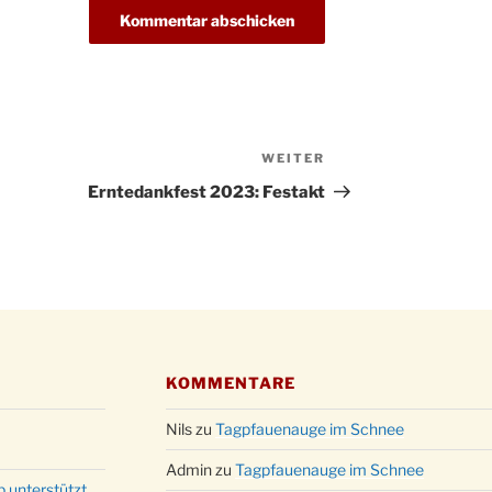
Gottes
31.12.
um 18
WEITER
Nächster
Beitrag
Erntedankfest 2023: Festakt
KOMMENTARE
Nils
zu
Tagpfauenauge im Schnee
Admin
zu
Tagpfauenauge im Schnee
p unterstützt