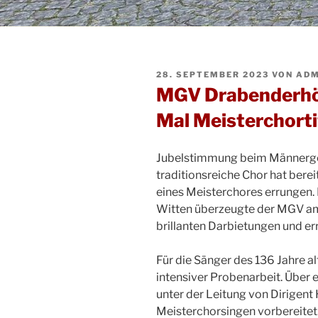
VERÖFFENTLICHT
28. SEPTEMBER 2023
VON
ADM
AM
MGV Drabenderhö
Mal Meisterchorti
Jubelstimmung beim Männerge
traditionsreiche Chor hat bere
eines Meisterchores errungen.
Witten überzeugte der MGV am
brillanten Darbietungen und er
Für die Sänger des 136 Jahre al
intensiver Probenarbeit. Über 
unter der Leitung von Dirigent
Meisterchorsingen vorbereitet.