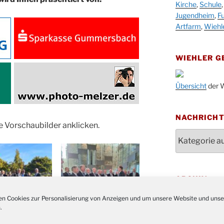
19.09.
Kirche
,
Schule
Drabe
Jugendheim
,
Fu
25. u.
Oktob
Artfarm
,
Wiehl
26.09.
Kinde
26.09.
10-12
WIEHLER 
After
09.10.
Kirch
Übersicht
der W
Sandm
10.10.
Kirch
18:00
NACHRICH
e Vorschaubilder anklicken.
Oktob
Nachrichten
11.10.
11:00
Bluts
29.10.
Gemei
ARCHIV
Gottes
31.10.
Kirch
Archiv
n Cookies zur Personalisierung von Anzeigen und um unsere Website und unse
Konze
.
08.11.
Stadt