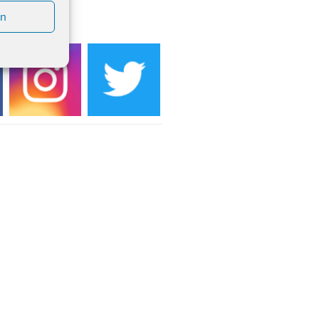
artin Umzug in Drabenderhöhe um
en
EDIEN
 Uhr
kfeier zum Volkstrauertag am
hof Drabenderhöhe um 11:15 Uhr
 im Ev. Gemeindehaus von 14-
 Uhr
inenball des Honterus Chors im
teilhaus um 19:00 Uhr
rbibeltag im Ev. Gemeindehaus von
 Uhr
tliches Beisammensein am
t-Gassner-Hof um 15:00 Uhr
inenball der Kreisgruppe im
teilhaus um 19:00 Uhr
sfeier des Frauenvereins im Ev.
ndehaus um 19:00 Uhr
Natus weihnachtliches Brauchtum
bert-Gassner-Hof um 17:00 Uhr