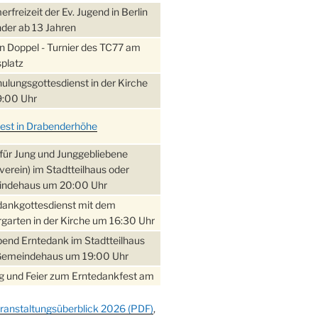
freizeit der Ev. Jugend in Berlin
nder ab 13 Jahren
 Doppel - Turnier des TC77 am
platz
ulungsgottesdienst in der Kirche
:00 Uhr
fest in Drabenderhöhe
für Jung und Junggebliebene
verein) im Stadtteilhaus oder
ndehaus um 20:00 Uhr
dankgottesdienst mit dem
garten in der Kirche um 16:30 Uhr
bend Erntedank im Stadtteilhaus
Gemeindehaus um 19:00 Uhr
 und Feier zum Erntedankfest am
teilhaus um 14:00 Uhr
ranstaltungsüberblick 2026 (PDF)
,
gerabend im Stadtteilhaus