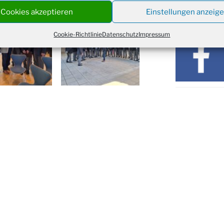
St. M
Cookies akzeptieren
Einstellungen anzeig
12.11.
SOZIALE M
17:00
Geden
Cookie-Richtlinie
Datenschutz
Impressum
15.11.
Fried
Basar
21.11.
16:30
Kathar
21.11.
Stadt
Kinde
28.11.
10-12
Adven
28.11.
Rober
Kathar
28.11.
Stadt
Advent
03.12.
Gemei
Puer-
11.12.
am Ro