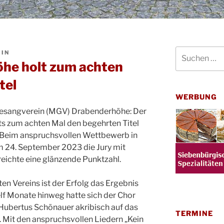
Suchen
IN
nach:
he holt zum achten
tel
WERBUNG
sangverein (MGV) Drabenderhöhe: Der
its zum achten Mal den begehrten Titel
 Beim anspruchsvollen Wettbewerb in
 24. September 2023 die Jury mit
reichte eine glänzende Punktzahl.
ten Vereins ist der Erfolg das Ergebnis
elf Monate hinweg hatte sich der Chor
 Hubertus Schönauer akribisch auf das
TERMINE
 Mit den anspruchsvollen Liedern „Kein