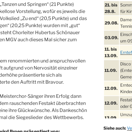
 „Tanzen und Springen“ (21 Punkte)
21. bis
Sommer
llose Vorstellung, wofür es jeweils die
28.8.
für Ki
Volkslied „Zu end“ (20,5 Punkte) und das
Damen
29.08.
n“ (20,25 Punkte) wurden mit „gut“
Tennis
 steht Chorleiter Hubertus Schönauer
Einsch
03.09.
den MGV auch dieses Mal sicher zum
um 09
11. bis
Ernte
13.09.
 dem renommierten und anspruchsvollen
Disco 
t aufgrund von Nervosität einzelner
11.09.
(Ernte
rhöhe präsentierte sich als
Gemei
erte den Auftritt mit Bravour.
Ernte
12.09.
Kinder
Meisterchor-Sänger ihren Erfolg dann
Festa
i dem rauschenden Festakt überbrachten
12.09.
oder 
reine ihre Glückwünsche. Als Dankeschön
Umzug
mal die Siegeslieder des Wettbewerbs.
13.09.
Stadt
Siehe auch:
Ve
Schla
wird Ihnen präsentiert von: