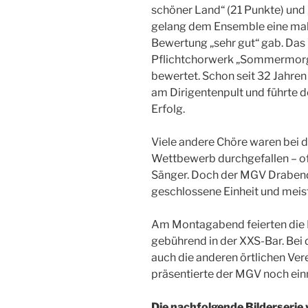
schöner Land“ (21 Punkte) und
gelang dem Ensemble eine make
Bewertung „sehr gut“ gab. Das 
Pflichtchorwerk „Sommermorge
bewertet. Schon seit 32 Jahren
am Dirigentenpult und führte 
Erfolg.
Viele andere Chöre waren bei
Wettbewerb durchgefallen – of
Sänger. Doch der MGV Drabende
geschlossene Einheit und meist
Am Montagabend feierten die 
gebührend in der XXS-Bar. Be
auch die anderen örtlichen Ve
präsentierte der MGV noch ein
Die nachfolgende Bilderserie 