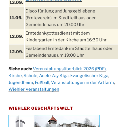
13.09.
Disco für Jung und Junggebliebene
11.09.
(Ernteverein) im Stadtteilhaus oder
Gemeindehaus um 20:00 Uhr
Erntedankgottesdienst mit dem
12.09.
Kindergarten in der Kirche um 16:30 Uhr
Festabend Erntedank im Stadtteilhaus oder
12.09.
Gemeindehaus um 19:00 Uhr
Umzug und Feier zum Erntedankfest am
13.09.
Siehe auch:
Veranstaltungsüberblick 2026 (PDF)
,
Stadtteilhaus um 14:00 Uhr
Kirche
,
Schule
,
Adele Zay Kiga
,
Evangelischer Kiga
,
Schlagerabend im Stadtteilhaus
Jugendheim
19.09.
,
Fußball
,
Veranstaltungen in der Artfarm
,
Drabenderhöhe
Wiehler Veranstaltungen
25. u.
Oktoberfest im Cafe XXS
26.09.
WIEHLER GESCHÄFTSWELT
Kinderbibeltag im Ev. Gemeindehaus von 10-
26.09.
12 Uhr
Afterwork-Andacht um 18:00 Uhr in der