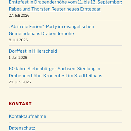
24.12.
Erntefest in Drabenderhöhe vom 11. bis 13. September:
Gemeindehaus um 15:00 Uhr
Rabea und Thorsten Reuter neues Erntepaar
24.12.
Familiengottesdienst in der FeG um 16 Uhr
27. Juli 2026
Weihnachtsgottesdienst in der Kirche um
24.12.
„Ab in die Ferien“-Party im evangelischen
15:00 Uhr
Gemeindehaus Drabenderhöhe
Weihnachtsgottesdienst in der Kirche um
8. Juli 2026
24.12.
18:00 Uhr
Dorffest in Hillerscheid
Christmette mit der ev. Jugend in der Kirche
24.12.
1. Juli 2026
um 23:00 Uhr
60 Jahre Siebenbürger-Sachsen-Siedlung in
Gottesdienst zu Silvester in der Kirche um
31.12.
Drabenderhöhe: Kronenfest im Stadtteilhaus
18:00 Uhr
29. Juni 2026
KONTAKT
Kontaktaufnahme
Datenschutz