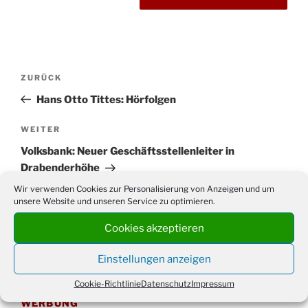
Beitragsnavigation
Vorheriger
ZURÜCK
Beitrag
Hans Otto Tittes: Hörfolgen
Nächster
WEITER
Beitrag
Volksbank: Neuer Geschäftsstellenleiter in
Drabenderhöhe
Wir verwenden Cookies zur Personalisierung von Anzeigen und um
unsere Website und unseren Service zu optimieren.
Cookies akzeptieren
Suchen
Suche
nach:
Einstellungen anzeigen
Cookie-Richtlinie
Datenschutz
Impressum
WERBUNG