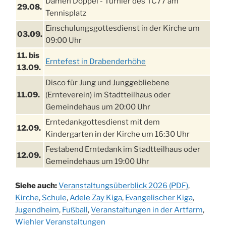
Damen Doppel - Turnier des TC77 am
29.08.
Tennisplatz
Einschulungsgottesdienst in der Kirche um
03.09.
09:00 Uhr
11. bis
Erntefest in Drabenderhöhe
13.09.
Disco für Jung und Junggebliebene
11.09.
(Ernteverein) im Stadtteilhaus oder
Gemeindehaus um 20:00 Uhr
Erntedankgottesdienst mit dem
12.09.
Kindergarten in der Kirche um 16:30 Uhr
Festabend Erntedank im Stadtteilhaus oder
12.09.
Gemeindehaus um 19:00 Uhr
Umzug und Feier zum Erntedankfest am
13.09.
Siehe auch:
Veranstaltungsüberblick 2026 (PDF)
,
Stadtteilhaus um 14:00 Uhr
Kirche
,
Schule
,
Adele Zay Kiga
,
Evangelischer Kiga
,
Schlagerabend im Stadtteilhaus
Jugendheim
19.09.
,
Fußball
,
Veranstaltungen in der Artfarm
,
Drabenderhöhe
Wiehler Veranstaltungen