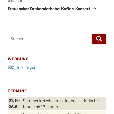
Nächster
WEITER
Beitrag
Frauenchor Drabenderhöhe: Kaffee-Konzert
Suchen
Suche
nach:
WERBUNG
TERMINE
21. bis
Sommerfreizeit der Ev. Jugend in Berlin für
28.8.
Kinder ab 13 Jahren