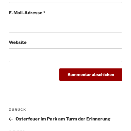
E-Mail-Adresse
*
Website
Beitragsnavigation
Vorheriger
ZURÜCK
Beitrag
Osterfeuer im Park am Turm der Erinnerung