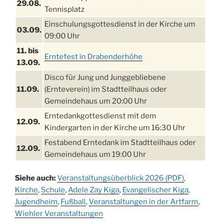
29.08.
Tennisplatz
Einschulungsgottesdienst in der Kirche um
03.09.
09:00 Uhr
11. bis
Erntefest in Drabenderhöhe
13.09.
Disco für Jung und Junggebliebene
11.09.
(Ernteverein) im Stadtteilhaus oder
Gemeindehaus um 20:00 Uhr
Erntedankgottesdienst mit dem
12.09.
Kindergarten in der Kirche um 16:30 Uhr
Festabend Erntedank im Stadtteilhaus oder
12.09.
Gemeindehaus um 19:00 Uhr
Umzug und Feier zum Erntedankfest am
13.09.
Siehe auch:
Veranstaltungsüberblick 2026 (PDF)
,
Stadtteilhaus um 14:00 Uhr
Kirche
,
Schule
,
Adele Zay Kiga
,
Evangelischer Kiga
,
Schlagerabend im Stadtteilhaus
Jugendheim
19.09.
,
Fußball
,
Veranstaltungen in der Artfarm
,
Drabenderhöhe
Wiehler Veranstaltungen