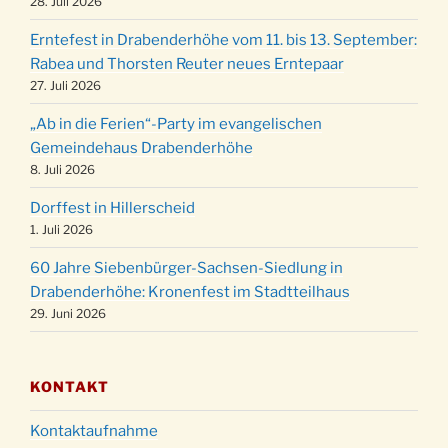
Kinderbibeltag im Ev. Gemeindehaus von 10-
28. Juli 2026
19.12.
12 Uhr
Erntefest in Drabenderhöhe vom 11. bis 13. September:
Weihnachts-Konzert des Honterus Chors in
Rabea und Thorsten Reuter neues Erntepaar
20.12.
der Kirche um 17:00 Uhr
27. Juli 2026
Familiengottesdienst mit Krippenspiel im Ev.
24.12.
„Ab in die Ferien“-Party im evangelischen
Gemeindehaus um 15:00 Uhr
Gemeindehaus Drabenderhöhe
24.12.
Familiengottesdienst in der FeG um 16 Uhr
8. Juli 2026
Weihnachtsgottesdienst in der Kirche um
24.12.
Dorffest in Hillerscheid
15:00 Uhr
1. Juli 2026
Weihnachtsgottesdienst in der Kirche um
24.12.
60 Jahre Siebenbürger-Sachsen-Siedlung in
18:00 Uhr
Drabenderhöhe: Kronenfest im Stadtteilhaus
Christmette mit der ev. Jugend in der Kirche
24.12.
29. Juni 2026
um 23:00 Uhr
Gottesdienst zu Silvester in der Kirche um
31.12.
18:00 Uhr
KONTAKT
Kontaktaufnahme