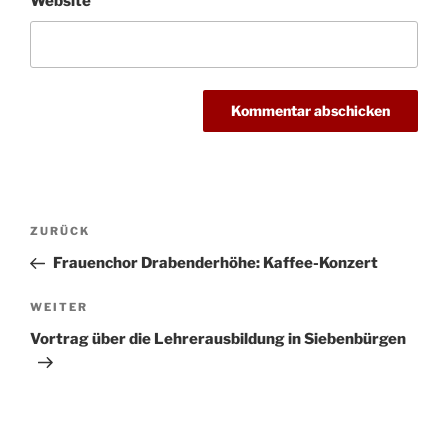
Website
Beitragsnavigation
Vorheriger
ZURÜCK
Beitrag
Frauenchor Drabenderhöhe: Kaffee-Konzert
Nächster
WEITER
Beitrag
Vortrag über die Lehrerausbildung in Siebenbürgen