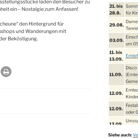
stellungsstücke laden den Besucher zu
21. bis
Sommer
nheit ein – Nostalgie zum Anfassen!
28.8.
für Ki
Damen
cheune“ den Hintergrund für
29.08.
Tennis
rkshops und Wanderungen mit
Einsch
der Beköstigung.
03.09.
um 09
11. bis
Ernte
13.09.
Disco 
11.09.
(Ernte
Gemei
Ernte
12.09.
Kinder
Festa
12.09.
oder 
Umzug
13.09.
Stadt
Siehe auch:
Ve
Schla