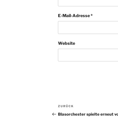
E-Mail-Adresse
*
Website
Beitragsnavigation
Vorheriger
ZURÜCK
Beitrag
Blasorchester spielte erneut v