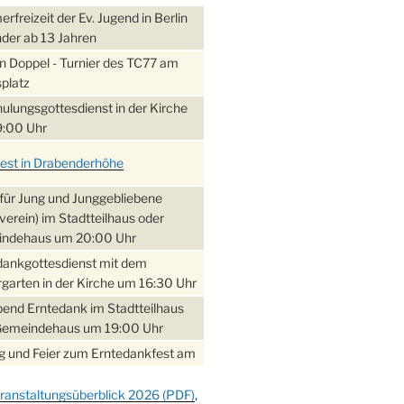
freizeit der Ev. Jugend in Berlin
nder ab 13 Jahren
 Doppel - Turnier des TC77 am
platz
ulungsgottesdienst in der Kirche
:00 Uhr
fest in Drabenderhöhe
für Jung und Junggebliebene
verein) im Stadtteilhaus oder
ndehaus um 20:00 Uhr
dankgottesdienst mit dem
garten in der Kirche um 16:30 Uhr
bend Erntedank im Stadtteilhaus
Gemeindehaus um 19:00 Uhr
 und Feier zum Erntedankfest am
teilhaus um 14:00 Uhr
ranstaltungsüberblick 2026 (PDF)
,
gerabend im Stadtteilhaus