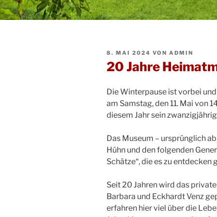
VERÖFFENTLICHT
8. MAI 2024
VON
ADMIN
AM
20 Jahre Heimat
Die Winterpause ist vorbei und
am Samstag, den 11. Mai von 14
diesem Jahr sein zwanzigjähri
Das Museum – ursprünglich ab
Hühn und den folgenden Genera
Schätze“, die es zu entdecken gi
Seit 20 Jahren wird das privat
Barbara und Eckhardt Venz gepf
erfahren hier viel über die Leb