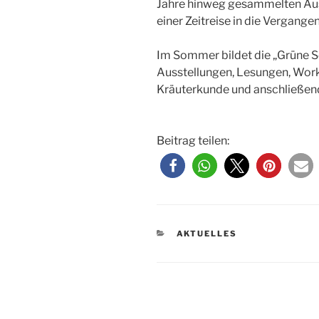
Jahre hinweg gesammelten Aus
einer Zeitreise in die Vergange
Im Sommer bildet die „Grüne S
Ausstellungen, Lesungen, Wo
Kräuterkunde und anschließen
Beitrag teilen:
KATEGORIEN
AKTUELLES