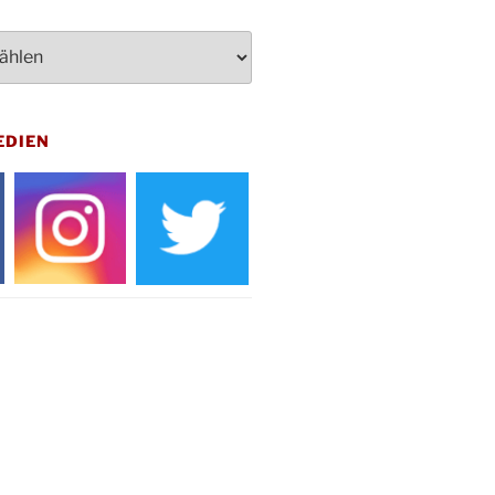
artin Umzug in Drabenderhöhe um
 Uhr
kfeier zum Volkstrauertag am
hof Drabenderhöhe um 11:15 Uhr
 im Ev. Gemeindehaus von 14-
EDIEN
 Uhr
inenball des Honterus Chors im
teilhaus um 19:00 Uhr
rbibeltag im Ev. Gemeindehaus von
 Uhr
tliches Beisammensein am
t-Gassner-Hof um 15:00 Uhr
inenball der Kreisgruppe im
teilhaus um 19:00 Uhr
sfeier des Frauenvereins im Ev.
ndehaus um 19:00 Uhr
Natus weihnachtliches Brauchtum
bert-Gassner-Hof um 17:00 Uhr