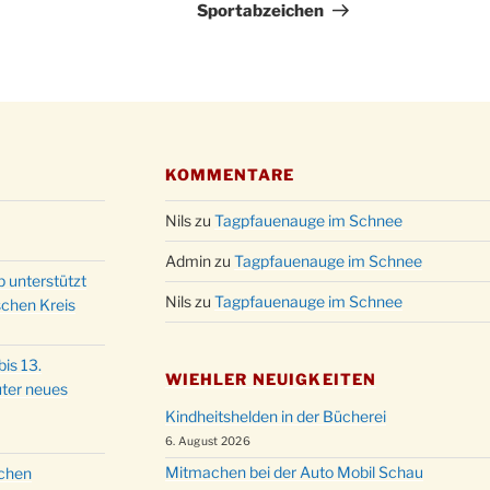
Sportabzeichen
Kinde
19.12.
10-12
Weihn
20.12.
in der
Famili
24.12.
Ev. G
KOMMENTARE
Famili
24.12.
Uhr
Nils
zu
Tagpfauenauge im Schnee
Weihn
24.12.
Admin
zu
Tagpfauenauge im Schnee
15:00
p unterstützt
Weihn
Nils
zu
Tagpfauenauge im Schnee
schen Kreis
24.12.
18:00
Christ
24.12.
is 13.
Kirch
WIEHLER NEUIGKEITEN
ter neues
Gottes
31.12.
Kindheitshelden in der Bücherei
um 18
6. August 2026
Mitmachen bei der Auto Mobil Schau
schen