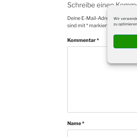
Schreibe einen Komm
Deine E-Mail-Adresse wird nicht
Wir verwende
zu optimieren
sind mit
*
markiert
Kommentar
*
Name
*