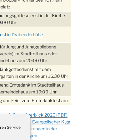
platz
ulungsgottesdienst in der Kirche
:00 Uhr
fest in Drabenderhöhe
für Jung und Junggebliebene
verein) im Stadtteilhaus oder
ndehaus um 20:00 Uhr
dankgottesdienst mit dem
garten in der Kirche um 16:30 Uhr
bend Erntedank im Stadtteilhaus
Gemeindehaus um 19:00 Uhr
 und Feier zum Erntedankfest am
teilhaus um 14:00 Uhr
ranstaltungsüberblick 2026 (PDF)
,
gerabend im Stadtteilhaus
,
Adele Zay Kiga
,
Evangelischer Kiga
,
nderhöhe
ren Service
ßball
,
Veranstaltungen in der
erfest im Cafe XXS
er Veranstaltungen