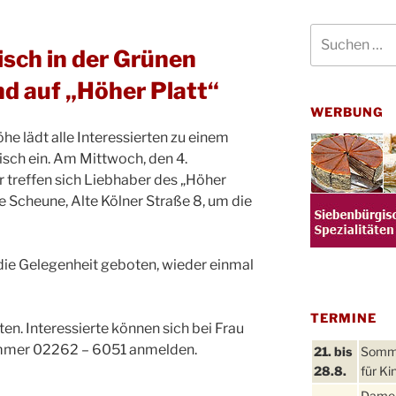
Suchen
nach:
ch in der Grünen
d auf „Höher Platt“
WERBUNG
e lädt alle Interessierten zu einem
ch ein. Am Mittwoch, den 4.
treffen sich Liebhaber des „Höher
Scheune, Alte Kölner Straße 8, um die
 die Gelegenheit geboten, wieder einmal
TERMINE
n. Interessierte können sich bei Frau
ummer 02262 – 6051 anmelden.
21. bis
Sommer
28.8.
für Ki
Damen