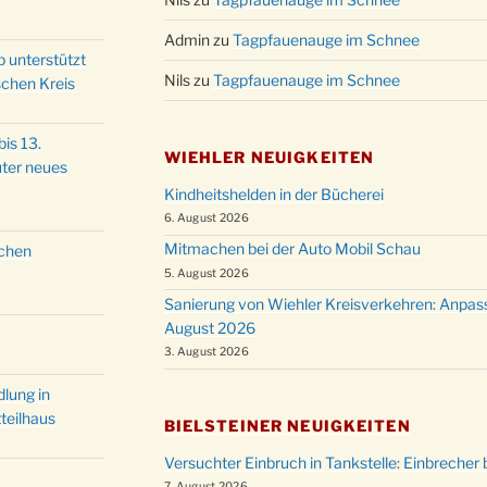
20.12.
in der
Admin
zu
Tagpfauenauge im Schnee
Famili
p unterstützt
24.12.
Ev. G
Nils
zu
Tagpfauenauge im Schnee
schen Kreis
Famili
24.12.
Uhr
is 13.
WIEHLER NEUIGKEITEN
Weihn
ter neues
24.12.
15:00
Kindheitshelden in der Bücherei
Weihn
6. August 2026
24.12.
18:00
Mitmachen bei der Auto Mobil Schau
schen
Christ
5. August 2026
24.12.
Kirch
Sanierung von Wiehler Kreisverkehren: Anpas
Gottes
August 2026
31.12.
um 18
3. August 2026
lung in
teilhaus
BIELSTEINER NEUIGKEITEN
Versuchter Einbruch in Tankstelle: Einbrecher 
7. August 2026