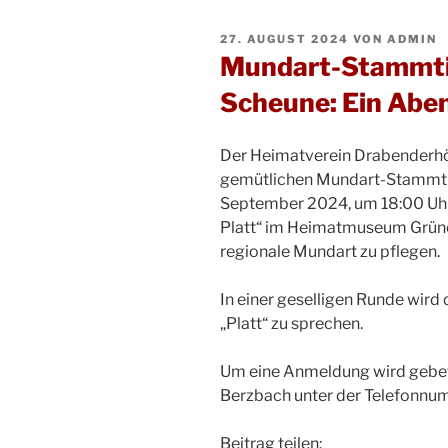
VERÖFFENTLICHT
27. AUGUST 2024
VON
ADMIN
AM
Mundart-Stammtis
Scheune: Ein Aben
Der Heimatverein Drabenderhöh
gemütlichen Mundart-Stammtis
September 2024, um 18:00 Uhr 
Platt“ im Heimatmuseum Grüne 
regionale Mundart zu pflegen.
In einer geselligen Runde wird
„Platt“ zu sprechen.
Um eine Anmeldung wird gebete
Berzbach unter der Telefonn
Beitrag teilen: