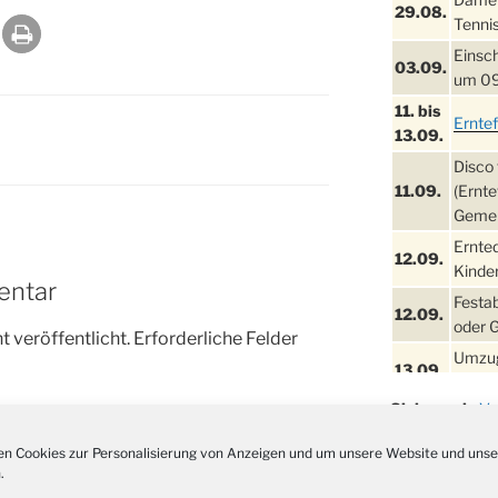
29.08.
Tennis
Einsch
03.09.
um 09
11. bis
Ernte
13.09.
Disco 
11.09.
(Ernte
Gemei
Ernte
12.09.
Kinder
entar
Festa
12.09.
oder 
 veröffentlicht.
Erforderliche Felder
Umzug
13.09.
Stadt
Siehe auch:
Ve
Schla
19.09.
Kirche
,
Schule
Drabe
n Cookies zur Personalisierung von Anzeigen und um unsere Website und unse
Jugendheim
,
Fu
25. u.
.
Oktob
Artfarm
,
Wiehl
26.09.