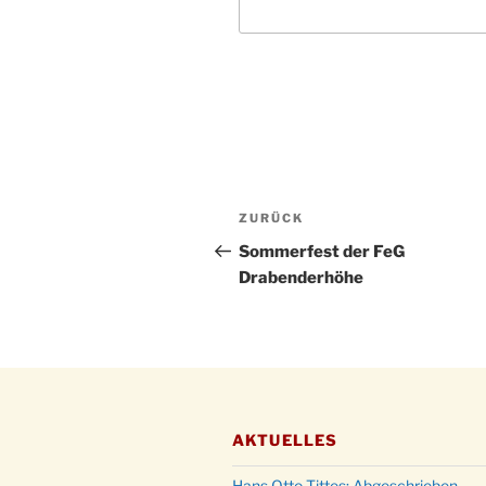
Beitragsnavigation
Vorheriger
ZURÜCK
Beitrag
Sommerfest der FeG
Drabenderhöhe
AKTUELLES
Hans Otto Tittes: Abgeschrieben