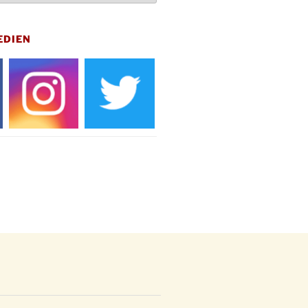
hof Drabenderhöhe um 11:15 Uhr
 im Ev. Gemeindehaus von 14-
EDIEN
 Uhr
inenball des Honterus Chors im
teilhaus um 19:00 Uhr
rbibeltag im Ev. Gemeindehaus von
 Uhr
tliches Beisammensein am
t-Gassner-Hof um 15:00 Uhr
inenball der Kreisgruppe im
teilhaus um 19:00 Uhr
sfeier des Frauenvereins im Ev.
ndehaus um 19:00 Uhr
Natus weihnachtliches Brauchtum
bert-Gassner-Hof um 17:00 Uhr
rbibeltag im Ev. Gemeindehaus von
 Uhr
achts-Konzert des Honterus Chors