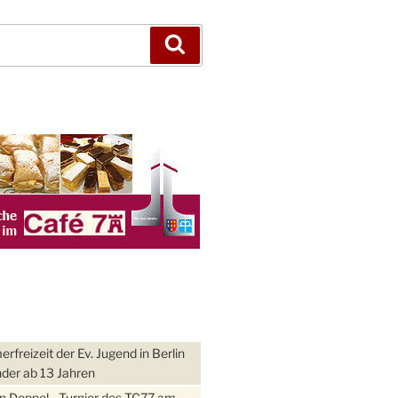
Suchen
freizeit der Ev. Jugend in Berlin
nder ab 13 Jahren
 Doppel - Turnier des TC77 am