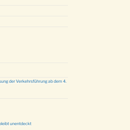
 Kirche um 17:00 Uhr
engottesdienst mit Krippenspiel im
emeindehaus um 15:00 Uhr
engottesdienst in der FeG um 16
achtsgottesdienst in der Kirche um
 Uhr
achtsgottesdienst in der Kirche um
 Uhr
mette mit der ev. Jugend in der
e um 23:00 Uhr
sung der Verkehrsführung ab dem 4.
dienst zu Silvester in der Kirche
:00 Uhr
bleibt unentdeckt