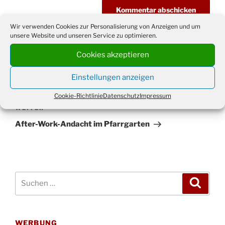
Wir verwenden Cookies zur Personalisierung von Anzeigen und um
unsere Website und unseren Service zu optimieren.
Cookies akzeptieren
Beitragsnavigation
Vorheriger
ZURÜCK
Einstellungen anzeigen
Beitrag
Kinderbibeltag: „Sternstunden“
Cookie-Richtlinie
Datenschutz
Impressum
Nächster
WEITER
Beitrag
After-Work-Andacht im Pfarrgarten
Suchen
Suche
nach:
WERBUNG