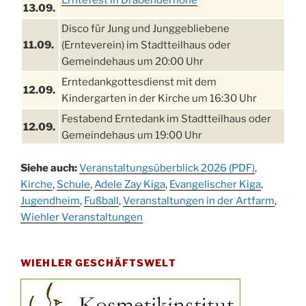
Erntefest in Drabenderhöhe
13.09.
Disco für Jung und Junggebliebene
11.09.
(Ernteverein) im Stadtteilhaus oder
Gemeindehaus um 20:00 Uhr
Erntedankgottesdienst mit dem
12.09.
Kindergarten in der Kirche um 16:30 Uhr
Festabend Erntedank im Stadtteilhaus oder
12.09.
Gemeindehaus um 19:00 Uhr
Umzug und Feier zum Erntedankfest am
13.09.
Siehe auch:
Veranstaltungsüberblick 2026 (PDF)
,
Stadtteilhaus um 14:00 Uhr
Kirche
,
Schule
,
Adele Zay Kiga
,
Evangelischer Kiga
,
Schlagerabend im Stadtteilhaus
Jugendheim
19.09.
,
Fußball
,
Veranstaltungen in der Artfarm
,
Drabenderhöhe
Wiehler Veranstaltungen
25. u.
Oktoberfest im Cafe XXS
26.09.
WIEHLER GESCHÄFTSWELT
Kinderbibeltag im Ev. Gemeindehaus von 10-
26.09.
12 Uhr
Afterwork-Andacht um 18:00 Uhr in der