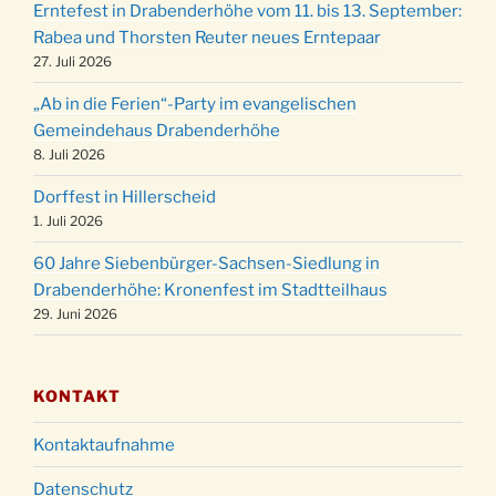
24.12.
Erntefest in Drabenderhöhe vom 11. bis 13. September:
Gemeindehaus um 15:00 Uhr
Rabea und Thorsten Reuter neues Erntepaar
24.12.
Familiengottesdienst in der FeG um 16 Uhr
27. Juli 2026
Weihnachtsgottesdienst in der Kirche um
24.12.
„Ab in die Ferien“-Party im evangelischen
15:00 Uhr
Gemeindehaus Drabenderhöhe
Weihnachtsgottesdienst in der Kirche um
8. Juli 2026
24.12.
18:00 Uhr
Dorffest in Hillerscheid
Christmette mit der ev. Jugend in der Kirche
24.12.
1. Juli 2026
um 23:00 Uhr
60 Jahre Siebenbürger-Sachsen-Siedlung in
Gottesdienst zu Silvester in der Kirche um
31.12.
Drabenderhöhe: Kronenfest im Stadtteilhaus
18:00 Uhr
29. Juni 2026
KONTAKT
Kontaktaufnahme
Datenschutz