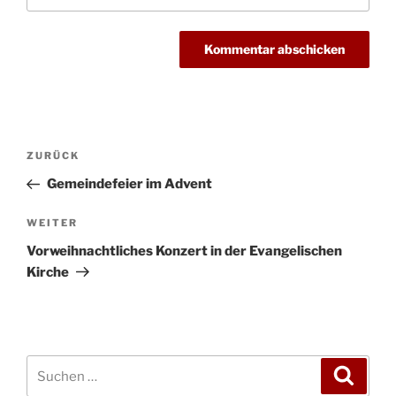
Beitragsnavigation
Vorheriger
ZURÜCK
Beitrag
Gemeindefeier im Advent
Nächster
WEITER
Beitrag
Vorweihnachtliches Konzert in der Evangelischen
Kirche
Suchen
Suche
nach: