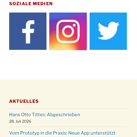
Drabenderhöhe um 11:15 Uhr
SOZIALE MEDIEN
21.11.
Basar im Ev. Gemeindehaus von 14-16:30 Uhr
Katharinenball des Honterus Chors im
21.11.
Stadtteilhaus um 19:00 Uhr
Kinderbibeltag im Ev. Gemeindehaus von 10-
28.11.
12 Uhr
Adventliches Beisammensein am Robert-
28.11.
Gassner-Hof um 15:00 Uhr
Katharinenball der Kreisgruppe im
28.11.
Stadtteilhaus um 19:00 Uhr
Adventsfeier des Frauenvereins im Ev.
03.12.
Gemeindehaus um 19:00 Uhr
AKTUELLES
Puer-Natus weihnachtliches Brauchtum am
11.12.
Robert-Gassner-Hof um 17:00 Uhr
Hans Otto Tittes: Abgeschrieben
Kinderbibeltag im Ev. Gemeindehaus von 10-
28. Juli 2026
19.12.
12 Uhr
Vom Prototyp in die Praxis: Neue App unterstützt