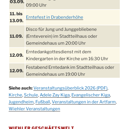
03.09.
09:00 Uhr
11. bis
Erntefest in Drabenderhöhe
13.09.
Disco für Jung und Junggebliebene
11.09.
(Ernteverein) im Stadtteilhaus oder
Gemeindehaus um 20:00 Uhr
Erntedankgottesdienst mit dem
12.09.
Kindergarten in der Kirche um 16:30 Uhr
Festabend Erntedank im Stadtteilhaus oder
12.09.
Gemeindehaus um 19:00 Uhr
Umzug und Feier zum Erntedankfest am
13.09.
Siehe auch:
Veranstaltungsüberblick 2026 (PDF)
,
Stadtteilhaus um 14:00 Uhr
Kirche
,
Schule
,
Adele Zay Kiga
,
Evangelischer Kiga
,
Schlagerabend im Stadtteilhaus
Jugendheim
19.09.
,
Fußball
,
Veranstaltungen in der Artfarm
,
Drabenderhöhe
Wiehler Veranstaltungen
25. u.
Oktoberfest im Cafe XXS
26.09.
WIEHLER GESCHÄFTSWELT