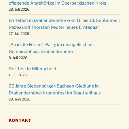
Weihnachts-Konzert des Honterus Chors in
pflegende Angehörige im Oberbergischen Kreis
20.12.
der Kirche um 17:00 Uhr
28. Juli 2026
Familiengottesdienst mit Krippenspiel im Ev.
24.12.
Erntefest in Drabenderhöhe vom 11. bis 13. September:
Gemeindehaus um 15:00 Uhr
Rabea und Thorsten Reuter neues Erntepaar
24.12.
Familiengottesdienst in der FeG um 16 Uhr
27. Juli 2026
Weihnachtsgottesdienst in der Kirche um
24.12.
„Ab in die Ferien“-Party im evangelischen
15:00 Uhr
Gemeindehaus Drabenderhöhe
Weihnachtsgottesdienst in der Kirche um
8. Juli 2026
24.12.
18:00 Uhr
Dorffest in Hillerscheid
Christmette mit der ev. Jugend in der Kirche
24.12.
1. Juli 2026
um 23:00 Uhr
60 Jahre Siebenbürger-Sachsen-Siedlung in
Gottesdienst zu Silvester in der Kirche um
31.12.
Drabenderhöhe: Kronenfest im Stadtteilhaus
18:00 Uhr
29. Juni 2026
KONTAKT