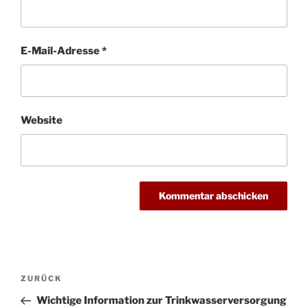
E-Mail-Adresse
*
Website
Beitragsnavigation
Vorheriger
ZURÜCK
Beitrag
Wichtige Information zur Trinkwasserversorgung