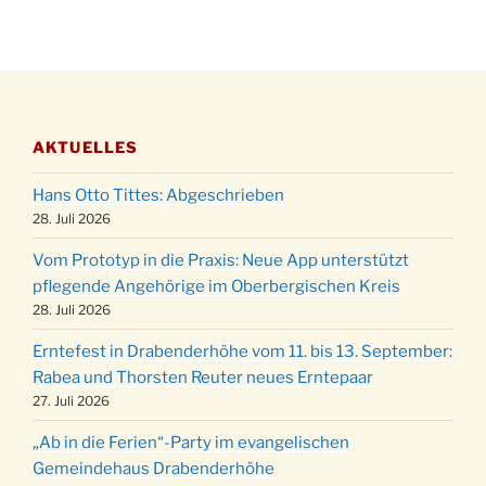
Gassner-Hof um 15:00 Uhr
Katharinenball der Kreisgruppe im
28.11.
Stadtteilhaus um 19:00 Uhr
Adventsfeier des Frauenvereins im Ev.
03.12.
Gemeindehaus um 19:00 Uhr
AKTUELLES
Puer-Natus weihnachtliches Brauchtum am
11.12.
Robert-Gassner-Hof um 17:00 Uhr
Hans Otto Tittes: Abgeschrieben
Kinderbibeltag im Ev. Gemeindehaus von 10-
28. Juli 2026
19.12.
12 Uhr
Vom Prototyp in die Praxis: Neue App unterstützt
Weihnachts-Konzert des Honterus Chors in
pflegende Angehörige im Oberbergischen Kreis
20.12.
der Kirche um 17:00 Uhr
28. Juli 2026
Familiengottesdienst mit Krippenspiel im Ev.
24.12.
Erntefest in Drabenderhöhe vom 11. bis 13. September:
Gemeindehaus um 15:00 Uhr
Rabea und Thorsten Reuter neues Erntepaar
24.12.
Familiengottesdienst in der FeG um 16 Uhr
27. Juli 2026
Weihnachtsgottesdienst in der Kirche um
24.12.
„Ab in die Ferien“-Party im evangelischen
15:00 Uhr
Gemeindehaus Drabenderhöhe
Weihnachtsgottesdienst in der Kirche um