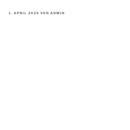
VERÖFFENTLICHT
1. APRIL 2025
VON
ADMIN
AM