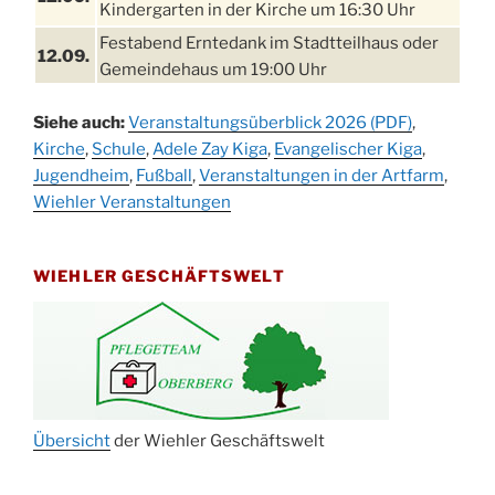
Kindergarten in der Kirche um 16:30 Uhr
Festabend Erntedank im Stadtteilhaus oder
12.09.
Gemeindehaus um 19:00 Uhr
Umzug und Feier zum Erntedankfest am
13.09.
Siehe auch:
Veranstaltungsüberblick 2026 (PDF)
,
Stadtteilhaus um 14:00 Uhr
Kirche
,
Schule
,
Adele Zay Kiga
,
Evangelischer Kiga
,
Schlagerabend im Stadtteilhaus
Jugendheim
19.09.
,
Fußball
,
Veranstaltungen in der Artfarm
,
Drabenderhöhe
Wiehler Veranstaltungen
25. u.
Oktoberfest im Cafe XXS
26.09.
WIEHLER GESCHÄFTSWELT
Kinderbibeltag im Ev. Gemeindehaus von 10-
26.09.
12 Uhr
Afterwork-Andacht um 18:00 Uhr in der
09.10.
Kirche
Sandmännchen-Gottesdienst in der Kirche
10.10.
oder im Ev. Gemeindehaus um 18:00 Uhr
Übersicht
der Wiehler Geschäftswelt
Oktoberfest MGV im Stadtteilhaus um 11:00
11.10.
Uhr