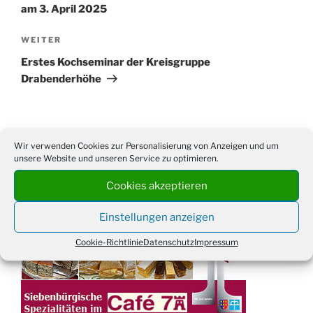
am 3. April 2025
Nächster
WEITER
Beitrag
Erstes Kochseminar der Kreisgruppe
Drabenderhöhe
Wir verwenden Cookies zur Personalisierung von Anzeigen und um
Suchen
Suche
unsere Website und unseren Service zu optimieren.
nach:
Cookies akzeptieren
WERBUNG
Einstellungen anzeigen
Cookie-Richtlinie
Datenschutz
Impressum