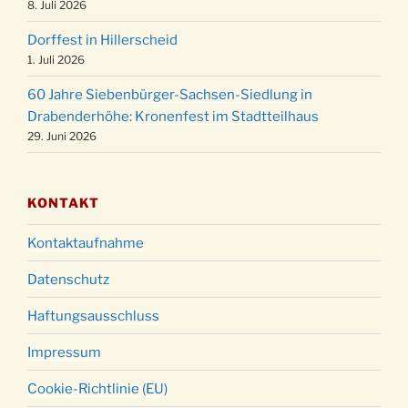
8. Juli 2026
24.12.
18:00 Uhr
Dorffest in Hillerscheid
Christmette mit der ev. Jugend in der Kirche
24.12.
1. Juli 2026
um 23:00 Uhr
60 Jahre Siebenbürger-Sachsen-Siedlung in
Gottesdienst zu Silvester in der Kirche um
31.12.
Drabenderhöhe: Kronenfest im Stadtteilhaus
18:00 Uhr
29. Juni 2026
KONTAKT
Kontaktaufnahme
Datenschutz
Haftungsausschluss
Impressum
Cookie-Richtlinie (EU)