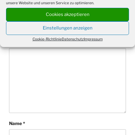
unsere Website und unseren Service zu optimieren.
Schreibe einen Kommentar
Cookies akzeptieren
Deine E-Mail-Adresse wird nicht veröffentlicht.
Einstellungen anzeigen
Erforderliche Felder sind mit
*
markiert
Cookie-Richtlinie
Datenschutz
Impressum
Kommentar
*
Name
*