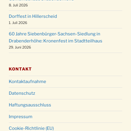
Weihnachtsgottesdienst in der Kirche um
8. Juli 2026
24.12.
18:00 Uhr
Dorffest in Hillerscheid
Christmette mit der ev. Jugend in der Kirche
24.12.
1. Juli 2026
um 23:00 Uhr
60 Jahre Siebenbürger-Sachsen-Siedlung in
Gottesdienst zu Silvester in der Kirche um
31.12.
Drabenderhöhe: Kronenfest im Stadtteilhaus
18:00 Uhr
29. Juni 2026
KONTAKT
Kontaktaufnahme
Datenschutz
Haftungsausschluss
Impressum
Cookie-Richtlinie (EU)