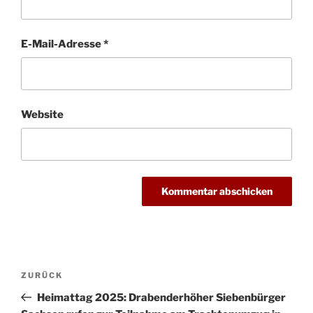
E-Mail-Adresse
*
Website
Beitragsnavigation
Vorheriger
ZURÜCK
Beitrag
Heimattag 2025: Drabenderhöher Siebenbürger