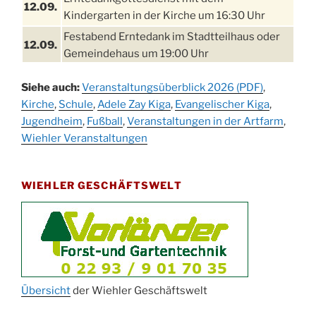
12.09.
Kindergarten in der Kirche um 16:30 Uhr
Festabend Erntedank im Stadtteilhaus oder
12.09.
Gemeindehaus um 19:00 Uhr
Umzug und Feier zum Erntedankfest am
13.09.
Siehe auch:
Veranstaltungsüberblick 2026 (PDF)
,
Stadtteilhaus um 14:00 Uhr
Kirche
,
Schule
,
Adele Zay Kiga
,
Evangelischer Kiga
,
Schlagerabend im Stadtteilhaus
Jugendheim
19.09.
,
Fußball
,
Veranstaltungen in der Artfarm
,
Drabenderhöhe
Wiehler Veranstaltungen
25. u.
Oktoberfest im Cafe XXS
26.09.
WIEHLER GESCHÄFTSWELT
Kinderbibeltag im Ev. Gemeindehaus von 10-
26.09.
12 Uhr
Afterwork-Andacht um 18:00 Uhr in der
09.10.
Kirche
Sandmännchen-Gottesdienst in der Kirche
10.10.
oder im Ev. Gemeindehaus um 18:00 Uhr
Übersicht
der Wiehler Geschäftswelt
Oktoberfest MGV im Stadtteilhaus um 11:00
11.10.