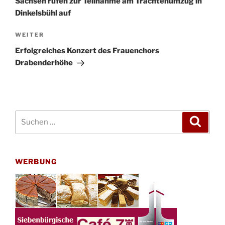
Sachsen rufen zur Teilnahme am Trachtenumzug in
Dinkelsbühl auf
Nächster
WEITER
Beitrag
Erfolgreiches Konzert des Frauenchors
Drabenderhöhe
Suchen
Suche
nach:
WERBUNG