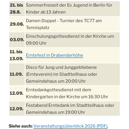
21. bis
Sommerfreizeit der Ev. Jugend in Berlin für
28.8.
Kinder ab 13 Jahren
Damen Doppel - Turnier des TC77 am
29.08.
Tennisplatz
Einschulungsgottesdienst in der Kirche um
03.09.
09:00 Uhr
11. bis
Erntefest in Drabenderhöhe
13.09.
Disco für Jung und Junggebliebene
11.09.
(Ernteverein) im Stadtteilhaus oder
Gemeindehaus um 20:00 Uhr
Erntedankgottesdienst mit dem
12.09.
Kindergarten in der Kirche um 16:30 Uhr
Festabend Erntedank im Stadtteilhaus oder
12.09.
Gemeindehaus um 19:00 Uhr
Umzug und Feier zum Erntedankfest am
13.09.
Siehe auch:
Veranstaltungsüberblick 2026 (PDF)
,
Stadtteilhaus um 14:00 Uhr