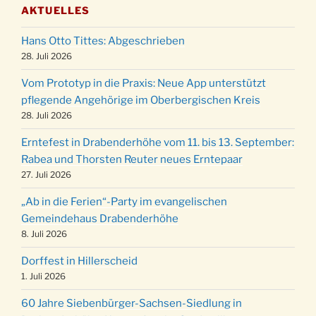
AKTUELLES
Puer-Natus weihnachtliches Brauchtum am
11.12.
Robert-Gassner-Hof um 17:00 Uhr
Hans Otto Tittes: Abgeschrieben
Kinderbibeltag im Ev. Gemeindehaus von 10-
28. Juli 2026
19.12.
12 Uhr
Vom Prototyp in die Praxis: Neue App unterstützt
Weihnachts-Konzert des Honterus Chors in
pflegende Angehörige im Oberbergischen Kreis
20.12.
der Kirche um 17:00 Uhr
28. Juli 2026
Familiengottesdienst mit Krippenspiel im Ev.
24.12.
Erntefest in Drabenderhöhe vom 11. bis 13. September:
Gemeindehaus um 15:00 Uhr
Rabea und Thorsten Reuter neues Erntepaar
24.12.
Familiengottesdienst in der FeG um 16 Uhr
27. Juli 2026
Weihnachtsgottesdienst in der Kirche um
24.12.
„Ab in die Ferien“-Party im evangelischen
15:00 Uhr
Gemeindehaus Drabenderhöhe
Weihnachtsgottesdienst in der Kirche um
8. Juli 2026
24.12.
18:00 Uhr
Dorffest in Hillerscheid
Christmette mit der ev. Jugend in der Kirche
24.12.
1. Juli 2026
um 23:00 Uhr
60 Jahre Siebenbürger-Sachsen-Siedlung in
Gottesdienst zu Silvester in der Kirche um
31.12.