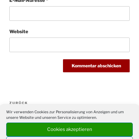
E-Mail-Adresse
*
Website
Beitragsnavigation
Vorheriger
ZURÜCK
Beitrag
Wir verwenden Cookies zur Personalisierung von Anzeigen und um
After-Work-Andacht in der Kirche
unsere Website und unseren Service zu optimieren.
Nächster
WEITER
Cookies akzeptieren
Beitrag
Hans Otto Tittes: Die Lösung zum Muttertag