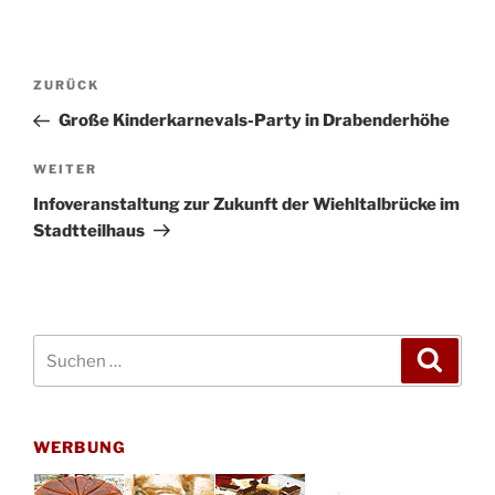
Beitragsnavigation
Vorheriger
ZURÜCK
Beitrag
Große Kinderkarnevals-Party in Drabenderhöhe
Nächster
WEITER
Beitrag
Infoveranstaltung zur Zukunft der Wiehltalbrücke im
Stadtteilhaus
Suchen
Suche
nach:
WERBUNG