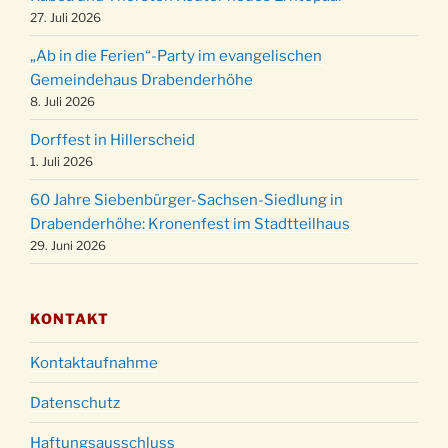
24.12.
Familiengottesdienst in der FeG um 16 Uhr
27. Juli 2026
Weihnachtsgottesdienst in der Kirche um
24.12.
„Ab in die Ferien“-Party im evangelischen
15:00 Uhr
Gemeindehaus Drabenderhöhe
Weihnachtsgottesdienst in der Kirche um
8. Juli 2026
24.12.
18:00 Uhr
Dorffest in Hillerscheid
Christmette mit der ev. Jugend in der Kirche
24.12.
1. Juli 2026
um 23:00 Uhr
60 Jahre Siebenbürger-Sachsen-Siedlung in
Gottesdienst zu Silvester in der Kirche um
31.12.
Drabenderhöhe: Kronenfest im Stadtteilhaus
18:00 Uhr
29. Juni 2026
KONTAKT
Kontaktaufnahme
Datenschutz
Haftungsausschluss