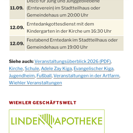
Disco für Jung und Junggebliebene
11.09.
(Ernteverein) im Stadtteilhaus oder
Gemeindehaus um 20:00 Uhr
Erntedankgottesdienst mit dem
12.09.
Kindergarten in der Kirche um 16:30 Uhr
Festabend Erntedank im Stadtteilhaus oder
12.09.
Gemeindehaus um 19:00 Uhr
Umzug und Feier zum Erntedankfest am
13.09.
Siehe auch:
Veranstaltungsüberblick 2026 (PDF)
,
Stadtteilhaus um 14:00 Uhr
Kirche
,
Schule
,
Adele Zay Kiga
,
Evangelischer Kiga
,
Schlagerabend im Stadtteilhaus
Jugendheim
19.09.
,
Fußball
,
Veranstaltungen in der Artfarm
,
Drabenderhöhe
Wiehler Veranstaltungen
25. u.
Oktoberfest im Cafe XXS
26.09.
WIEHLER GESCHÄFTSWELT
Kinderbibeltag im Ev. Gemeindehaus von 10-
26.09.
12 Uhr
Afterwork-Andacht um 18:00 Uhr in der
09.10.
Kirche