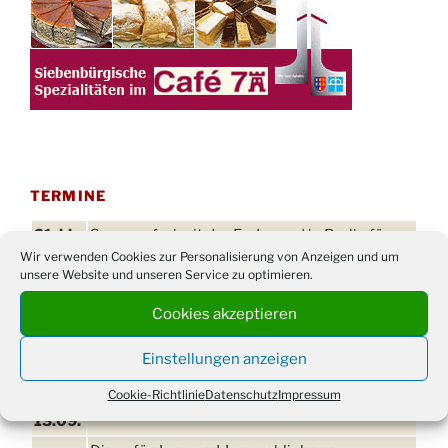
TERMINE
21. bis
Sommerfreizeit der Ev. Jugend in Berlin für
Wir verwenden Cookies zur Personalisierung von Anzeigen und um
28.8.
Kinder ab 13 Jahren
unsere Website und unseren Service zu optimieren.
Damen Doppel - Turnier des TC77 am
29.08.
Tennisplatz
Cookies akzeptieren
Einschulungsgottesdienst in der Kirche um
03.09.
Einstellungen anzeigen
09:00 Uhr
Cookie-Richtlinie
Datenschutz
Impressum
11. bis
Erntefest in Drabenderhöhe
13.09.