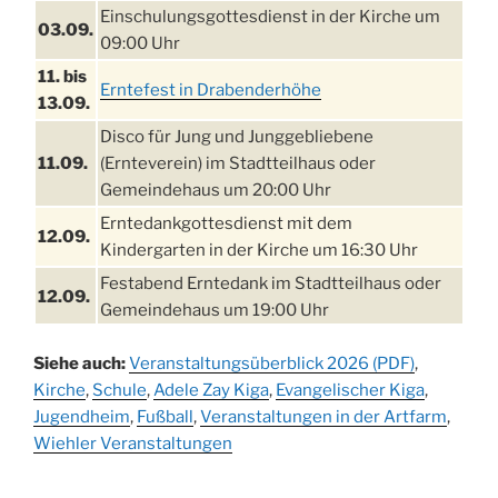
Einschulungsgottesdienst in der Kirche um
03.09.
09:00 Uhr
11. bis
Erntefest in Drabenderhöhe
13.09.
Disco für Jung und Junggebliebene
11.09.
(Ernteverein) im Stadtteilhaus oder
Gemeindehaus um 20:00 Uhr
Erntedankgottesdienst mit dem
12.09.
Kindergarten in der Kirche um 16:30 Uhr
Festabend Erntedank im Stadtteilhaus oder
12.09.
Gemeindehaus um 19:00 Uhr
Umzug und Feier zum Erntedankfest am
13.09.
Siehe auch:
Veranstaltungsüberblick 2026 (PDF)
,
Stadtteilhaus um 14:00 Uhr
Kirche
,
Schule
,
Adele Zay Kiga
,
Evangelischer Kiga
,
Schlagerabend im Stadtteilhaus
Jugendheim
19.09.
,
Fußball
,
Veranstaltungen in der Artfarm
,
Drabenderhöhe
Wiehler Veranstaltungen
25. u.
Oktoberfest im Cafe XXS
26.09.