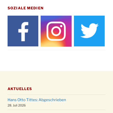
Gedenkfeier zum Volkstrauertag am Friedhof
15.11.
Drabenderhöhe um 11:15 Uhr
SOZIALE MEDIEN
21.11.
Basar im Ev. Gemeindehaus von 14-16:30 Uhr
Katharinenball des Honterus Chors im
21.11.
Stadtteilhaus um 19:00 Uhr
Kinderbibeltag im Ev. Gemeindehaus von 10-
28.11.
12 Uhr
Adventliches Beisammensein am Robert-
28.11.
Gassner-Hof um 15:00 Uhr
Katharinenball der Kreisgruppe im
28.11.
Stadtteilhaus um 19:00 Uhr
Adventsfeier des Frauenvereins im Ev.
03.12.
Gemeindehaus um 19:00 Uhr
AKTUELLES
Puer-Natus weihnachtliches Brauchtum am
11.12.
Robert-Gassner-Hof um 17:00 Uhr
Hans Otto Tittes: Abgeschrieben
Kinderbibeltag im Ev. Gemeindehaus von 10-
28. Juli 2026
19.12.
12 Uhr