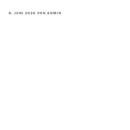
VERÖFFENTLICHT
8. JUNI 2026
VON
ADMIN
AM