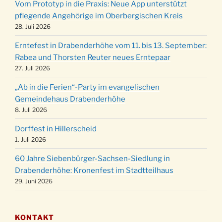
Vom Prototyp in die Praxis: Neue App unterstützt
Weihnachts-Konzert des Honterus Chors in
pflegende Angehörige im Oberbergischen Kreis
20.12.
der Kirche um 17:00 Uhr
28. Juli 2026
Familiengottesdienst mit Krippenspiel im Ev.
24.12.
Erntefest in Drabenderhöhe vom 11. bis 13. September:
Gemeindehaus um 15:00 Uhr
Rabea und Thorsten Reuter neues Erntepaar
24.12.
Familiengottesdienst in der FeG um 16 Uhr
27. Juli 2026
Weihnachtsgottesdienst in der Kirche um
24.12.
„Ab in die Ferien“-Party im evangelischen
15:00 Uhr
Gemeindehaus Drabenderhöhe
Weihnachtsgottesdienst in der Kirche um
8. Juli 2026
24.12.
18:00 Uhr
Dorffest in Hillerscheid
Christmette mit der ev. Jugend in der Kirche
24.12.
1. Juli 2026
um 23:00 Uhr
60 Jahre Siebenbürger-Sachsen-Siedlung in
Gottesdienst zu Silvester in der Kirche um
31.12.
Drabenderhöhe: Kronenfest im Stadtteilhaus
18:00 Uhr
29. Juni 2026
KONTAKT