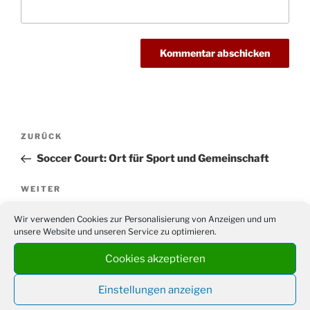
Beitragsnavigation
Vorheriger
ZURÜCK
Beitrag
Soccer Court: Ort für Sport und Gemeinschaft
Nächster
WEITER
Beitrag
MGV Drabenderhöhe lädt zum 3. traditionellen
Wir verwenden Cookies zur Personalisierung von Anzeigen und um
Brunnenfest ein
unsere Website und unseren Service zu optimieren.
Cookies akzeptieren
Einstellungen anzeigen
Suchen
Suche