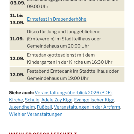
03.09.
09:00 Uhr
11. bis
Erntefest in Drabenderhöhe
13.09.
Disco für Jung und Junggebliebene
11.09.
(Ernteverein) im Stadtteilhaus oder
Gemeindehaus um 20:00 Uhr
Erntedankgottesdienst mit dem
12.09.
Kindergarten in der Kirche um 16:30 Uhr
Festabend Erntedank im Stadtteilhaus oder
12.09.
Gemeindehaus um 19:00 Uhr
Umzug und Feier zum Erntedankfest am
13.09.
Siehe auch:
Veranstaltungsüberblick 2026 (PDF)
,
Stadtteilhaus um 14:00 Uhr
Kirche
,
Schule
,
Adele Zay Kiga
,
Evangelischer Kiga
,
Schlagerabend im Stadtteilhaus
Jugendheim
19.09.
,
Fußball
,
Veranstaltungen in der Artfarm
,
Drabenderhöhe
Wiehler Veranstaltungen
25. u.
Oktoberfest im Cafe XXS
26.09.