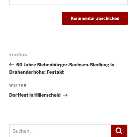
Beitragsnavigation
Vorheriger
ZURÜCK
Beitrag
60 Jahre Siebenbürger-Sachsen-Siedlung in
Drabenderhöhe: Festakt
Nächster
WEITER
Beitrag
Dorffest in Hillerscheid
Suchen
Suche
nach: