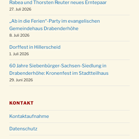
Weihnachts-Konzert des Honterus Chors in
Rabea und Thorsten Reuter neues Erntepaar
20.12.
der Kirche um 17:00 Uhr
27. Juli 2026
Familiengottesdienst mit Krippenspiel im Ev.
„Ab in die Ferien“-Party im evangelischen
24.12.
Gemeindehaus um 15:00 Uhr
Gemeindehaus Drabenderhöhe
24.12.
Familiengottesdienst in der FeG um 16 Uhr
8. Juli 2026
Weihnachtsgottesdienst in der Kirche um
Dorffest in Hillerscheid
24.12.
15:00 Uhr
1. Juli 2026
Weihnachtsgottesdienst in der Kirche um
24.12.
60 Jahre Siebenbürger-Sachsen-Siedlung in
18:00 Uhr
Drabenderhöhe: Kronenfest im Stadtteilhaus
Christmette mit der ev. Jugend in der Kirche
29. Juni 2026
24.12.
um 23:00 Uhr
Gottesdienst zu Silvester in der Kirche um
31.12.
18:00 Uhr
KONTAKT
Kontaktaufnahme
Datenschutz