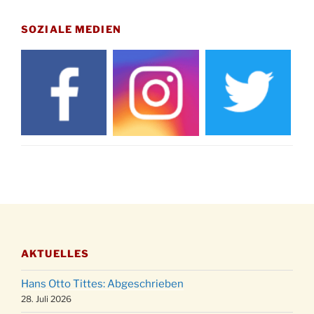
Gedenkfeier zum Volkstrauertag am Friedhof
15.11.
Drabenderhöhe um 11:15 Uhr
SOZIALE MEDIEN
21.11.
Basar im Ev. Gemeindehaus von 14-16:30 Uhr
Katharinenball des Honterus Chors im
21.11.
Stadtteilhaus um 19:00 Uhr
Kinderbibeltag im Ev. Gemeindehaus von 10-
28.11.
12 Uhr
Adventliches Beisammensein am Robert-
28.11.
Gassner-Hof um 15:00 Uhr
Katharinenball der Kreisgruppe im
28.11.
Stadtteilhaus um 19:00 Uhr
Adventsfeier des Frauenvereins im Ev.
03.12.
Gemeindehaus um 19:00 Uhr
AKTUELLES
Puer-Natus weihnachtliches Brauchtum am
11.12.
Robert-Gassner-Hof um 17:00 Uhr
Hans Otto Tittes: Abgeschrieben
Kinderbibeltag im Ev. Gemeindehaus von 10-
28. Juli 2026
19.12.