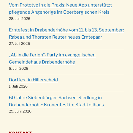
12 Uhr
Vom Prototyp in die Praxis: Neue App unterstützt
Weihnachts-Konzert des Honterus Chors in
pflegende Angehörige im Oberbergischen Kreis
20.12.
der Kirche um 17:00 Uhr
28. Juli 2026
Familiengottesdienst mit Krippenspiel im Ev.
24.12.
Erntefest in Drabenderhöhe vom 11. bis 13. September:
Gemeindehaus um 15:00 Uhr
Rabea und Thorsten Reuter neues Erntepaar
24.12.
Familiengottesdienst in der FeG um 16 Uhr
27. Juli 2026
Weihnachtsgottesdienst in der Kirche um
24.12.
„Ab in die Ferien“-Party im evangelischen
15:00 Uhr
Gemeindehaus Drabenderhöhe
Weihnachtsgottesdienst in der Kirche um
8. Juli 2026
24.12.
18:00 Uhr
Dorffest in Hillerscheid
Christmette mit der ev. Jugend in der Kirche
24.12.
1. Juli 2026
um 23:00 Uhr
60 Jahre Siebenbürger-Sachsen-Siedlung in
Gottesdienst zu Silvester in der Kirche um
31.12.
Drabenderhöhe: Kronenfest im Stadtteilhaus
18:00 Uhr
29. Juni 2026