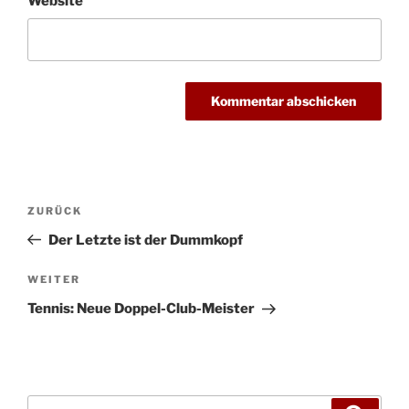
Website
Beitragsnavigation
Vorheriger
ZURÜCK
Beitrag
Der Letzte ist der Dummkopf
Nächster
WEITER
Beitrag
Tennis: Neue Doppel-Club-Meister
Suchen