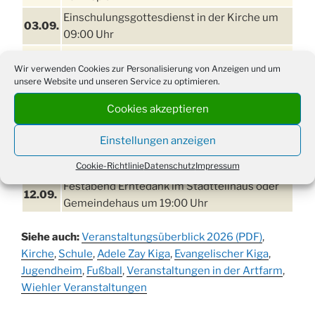
Einschulungsgottesdienst in der Kirche um
03.09.
09:00 Uhr
11. bis
Erntefest in Drabenderhöhe
Wir verwenden Cookies zur Personalisierung von Anzeigen und um
13.09.
unsere Website und unseren Service zu optimieren.
Disco für Jung und Junggebliebene
Cookies akzeptieren
11.09.
(Ernteverein) im Stadtteilhaus oder
Gemeindehaus um 20:00 Uhr
Einstellungen anzeigen
Erntedankgottesdienst mit dem
12.09.
Kindergarten in der Kirche um 16:30 Uhr
Cookie-Richtlinie
Datenschutz
Impressum
Festabend Erntedank im Stadtteilhaus oder
12.09.
Gemeindehaus um 19:00 Uhr
Umzug und Feier zum Erntedankfest am
13.09.
Siehe auch:
Veranstaltungsüberblick 2026 (PDF)
,
Stadtteilhaus um 14:00 Uhr
Kirche
,
Schule
,
Adele Zay Kiga
,
Evangelischer Kiga
,
Schlagerabend im Stadtteilhaus
Jugendheim
19.09.
,
Fußball
,
Veranstaltungen in der Artfarm
,
Drabenderhöhe
Wiehler Veranstaltungen
25. u.
Oktoberfest im Cafe XXS