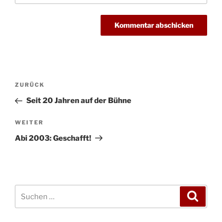
Beitragsnavigation
Vorheriger
ZURÜCK
Beitrag
Seit 20 Jahren auf der Bühne
Nächster
WEITER
Beitrag
Abi 2003: Geschafft!
Suchen
Suche
nach: