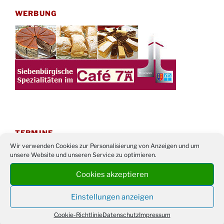
WERBUNG
TERMINE
Wir verwenden Cookies zur Personalisierung von Anzeigen und um
21. bis
Sommerfreizeit der Ev. Jugend in Berlin für
unsere Website und unseren Service zu optimieren.
28.8.
Kinder ab 13 Jahren
Cookies akzeptieren
Damen Doppel - Turnier des TC77 am
29.08.
Tennisplatz
Einstellungen anzeigen
Einschulungsgottesdienst in der Kirche um
03.09.
Cookie-Richtlinie
Datenschutz
Impressum
09:00 Uhr