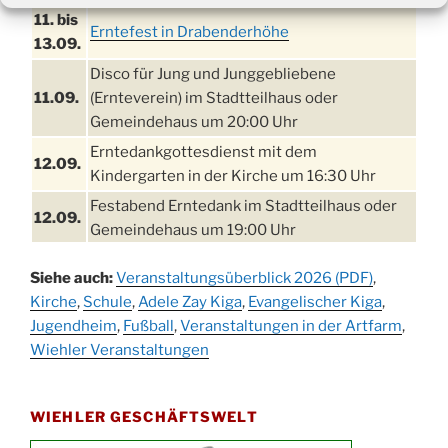
11. bis
Erntefest in Drabenderhöhe
13.09.
Disco für Jung und Junggebliebene
11.09.
(Ernteverein) im Stadtteilhaus oder
Gemeindehaus um 20:00 Uhr
Erntedankgottesdienst mit dem
12.09.
Kindergarten in der Kirche um 16:30 Uhr
Festabend Erntedank im Stadtteilhaus oder
12.09.
Gemeindehaus um 19:00 Uhr
Umzug und Feier zum Erntedankfest am
13.09.
Siehe auch:
Veranstaltungsüberblick 2026 (PDF)
,
Stadtteilhaus um 14:00 Uhr
Kirche
,
Schule
,
Adele Zay Kiga
,
Evangelischer Kiga
,
Schlagerabend im Stadtteilhaus
Jugendheim
19.09.
,
Fußball
,
Veranstaltungen in der Artfarm
,
Drabenderhöhe
Wiehler Veranstaltungen
25. u.
Oktoberfest im Cafe XXS
26.09.
WIEHLER GESCHÄFTSWELT
Kinderbibeltag im Ev. Gemeindehaus von 10-
26.09.
12 Uhr