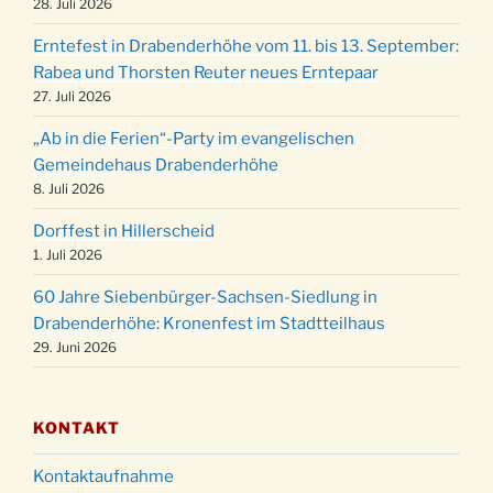
28. Juli 2026
Familiengottesdienst mit Krippenspiel im Ev.
24.12.
Erntefest in Drabenderhöhe vom 11. bis 13. September:
Gemeindehaus um 15:00 Uhr
Rabea und Thorsten Reuter neues Erntepaar
24.12.
Familiengottesdienst in der FeG um 16 Uhr
27. Juli 2026
Weihnachtsgottesdienst in der Kirche um
24.12.
„Ab in die Ferien“-Party im evangelischen
15:00 Uhr
Gemeindehaus Drabenderhöhe
Weihnachtsgottesdienst in der Kirche um
8. Juli 2026
24.12.
18:00 Uhr
Dorffest in Hillerscheid
Christmette mit der ev. Jugend in der Kirche
24.12.
1. Juli 2026
um 23:00 Uhr
60 Jahre Siebenbürger-Sachsen-Siedlung in
Gottesdienst zu Silvester in der Kirche um
31.12.
Drabenderhöhe: Kronenfest im Stadtteilhaus
18:00 Uhr
29. Juni 2026
KONTAKT
Kontaktaufnahme