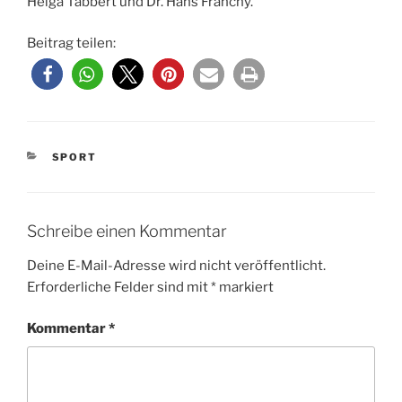
Helga Tabbert und Dr. Hans Franchy.
Beitrag teilen:
KATEGORIEN
SPORT
Schreibe einen Kommentar
Deine E-Mail-Adresse wird nicht veröffentlicht.
Erforderliche Felder sind mit
*
markiert
Kommentar
*