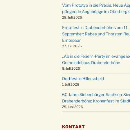
Vom Prototyp in die Praxis: Neue Ap
pflegende Angehörige im Oberbergi
28. Juli 2026
Erntefest in Drabenderhöhe vom 11. b
September: Rabea und Thorsten Reu
Erntepaar
27. Juli 2026
„Ab in die Ferien“-Party im evangeli
Gemeindehaus Drabenderhöhe
8. Juli 2026
Dorffest in Hillerscheid
1. Juli 2026
60 Jahre Siebenbürger-Sachsen-Sied
Drabenderhöhe: Kronenfest im Stadt
29. Juni 2026
KONTAKT