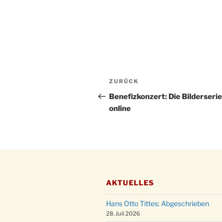
Beitragsnavigation
Vorheriger
ZURÜCK
Beitrag
Benefizkonzert: Die Bilderserie
online
AKTUELLES
Hans Otto Tittes: Abgeschrieben
28. Juli 2026