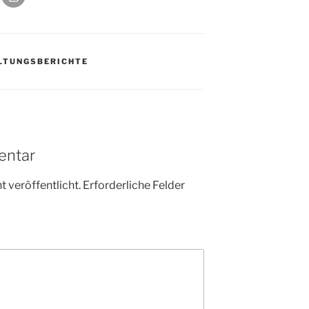
Kathar
28.11.
Stadt
Advent
03.12.
Gemei
LTUNGSBERICHTE
Puer-
11.12.
am Ro
Kinde
19.12.
10-12
Weihn
entar
20.12.
in der
Famili
 veröffentlicht.
Erforderliche Felder
24.12.
Ev. G
Famili
24.12.
Uhr
Weihn
24.12.
15:00
Weihn
24.12.
18:00