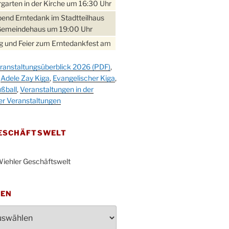
garten in der Kirche um 16:30 Uhr
bend Erntedank im Stadtteilhaus
Gemeindehaus um 19:00 Uhr
 und Feier zum Erntedankfest am
teilhaus um 14:00 Uhr
ranstaltungsüberblick 2026 (PDF)
,
gerabend im Stadtteilhaus
,
Adele Zay Kiga
,
Evangelischer Kiga
,
nderhöhe
ßball
,
Veranstaltungen in der
erfest im Cafe XXS
er Veranstaltungen
rbibeltag im Ev. Gemeindehaus von
 Uhr
GESCHÄFTSWELT
work-Andacht um 18:00 Uhr in der
e
iehler Geschäftswelt
ännchen-Gottesdienst in der
e oder im Ev. Gemeindehaus um
 Uhr
TEN
erfest MGV im Stadtteilhaus um
 Uhr