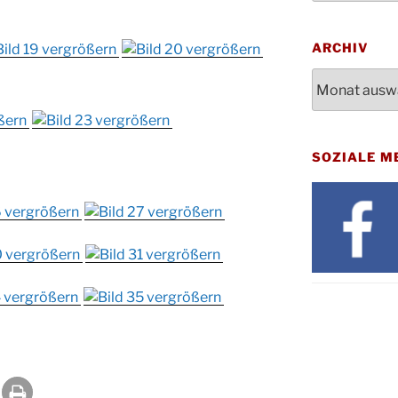
Bluts
29.10.
Gemei
ARCHIV
Gottes
31.10.
Kirch
Archiv
Konze
08.11.
Stadt
St. M
12.11.
SOZIALE M
17:00
Geden
15.11.
Fried
Basar
21.11.
16:30
Kathar
21.11.
Stadt
Kinde
28.11.
10-12
Adven
28.11.
Rober