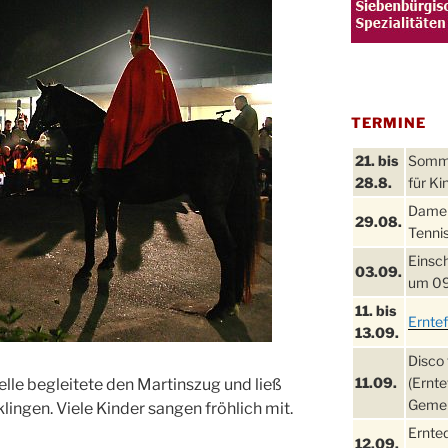
TERMINE
21. bis
Sommer
28.8.
für Ki
Damen
29.08.
Tennis
Einsch
03.09.
um 09
11. bis
Ernte
13.09.
Disco 
11.09.
(Ernte
lle begleitete den Martinszug und ließ
Gemei
lingen. Viele Kinder sangen fröhlich mit.
Ernte
12.09.