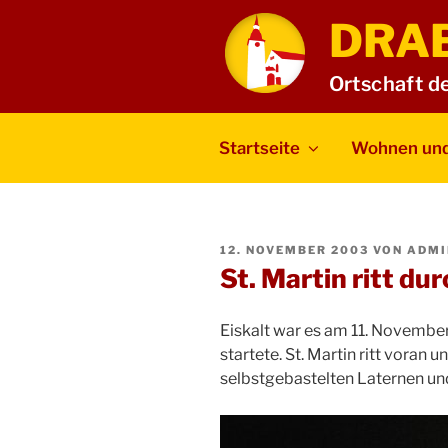
Zum
DRA
Inhalt
springen
Ortschaft d
Startseite
Wohnen und
VERÖFFENTLICHT
12. NOVEMBER 2003
VON
ADMI
AM
St. Martin ritt d
Eiskalt war es am 11. Novembe
startete. St. Martin ritt voran 
selbstgebastelten Laternen un