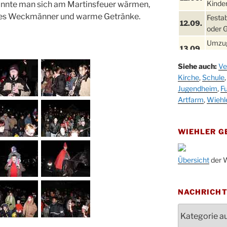
Kinder
nnte man sich am Martinsfeuer wärmen,
b es Weckmänner und warme Getränke.
Festa
12.09.
oder 
Umzug
13.09.
Stadt
Siehe auch:
Ve
Schla
19.09.
Kirche
,
Schule
Drabe
Jugendheim
,
Fu
25. u.
Oktob
Artfarm
,
Wiehl
26.09.
Kinde
26.09.
10-12
WIEHLER 
After
09.10.
Kirch
Übersicht
der W
Sandm
10.10.
Kirch
18:00
NACHRICH
Oktob
Nachrichten
11.10.
11:00