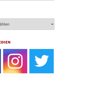
penden des DRK im Ev.
ndehaus von 16-20 Uhr
dienst zum Reformationstag in der
e um 18:30 Uhr
rt Akkordeon-Orchester im
teilhaus um 16:00 Uhr
artin Umzug in Drabenderhöhe um
EDIEN
 Uhr
kfeier zum Volkstrauertag am
hof Drabenderhöhe um 11:15 Uhr
 im Ev. Gemeindehaus von 14-
 Uhr
inenball des Honterus Chors im
teilhaus um 19:00 Uhr
rbibeltag im Ev. Gemeindehaus von
 Uhr
tliches Beisammensein am
t-Gassner-Hof um 15:00 Uhr