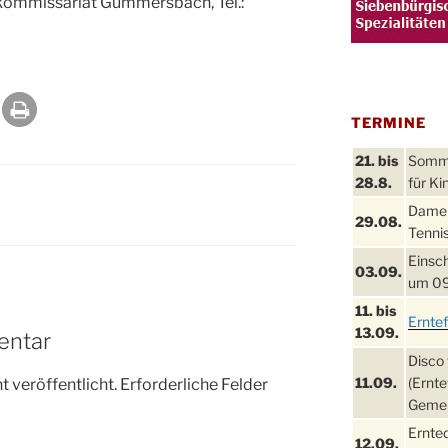
lkommissariat Gummersbach, Tel.:
TERMINE
21. bis
Sommer
28.8.
für Ki
Damen
29.08.
Tennis
Einsch
03.09.
um 09
11. bis
Ernte
13.09.
entar
Disco 
11.09.
(Ernte
 veröffentlicht.
Erforderliche Felder
Gemei
Ernte
12.09.