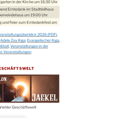
garten in der Kirche um 16:30 Uhr
bend Erntedank im Stadtteilhaus
Gemeindehaus um 19:00 Uhr
 und Feier zum Erntedankfest am
teilhaus um 14:00 Uhr
ranstaltungsüberblick 2026 (PDF)
,
gerabend im Stadtteilhaus
,
Adele Zay Kiga
,
Evangelischer Kiga
,
nderhöhe
ßball
,
Veranstaltungen in der
erfest im Cafe XXS
er Veranstaltungen
rbibeltag im Ev. Gemeindehaus von
 Uhr
GESCHÄFTSWELT
work-Andacht um 18:00 Uhr in der
e
ännchen-Gottesdienst in der
e oder im Ev. Gemeindehaus um
 Uhr
erfest MGV im Stadtteilhaus um
iehler Geschäftswelt
 Uhr