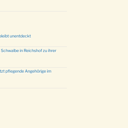
mette mit der ev. Jugend in der
e um 23:00 Uhr
dienst zu Silvester in der Kirche
:00 Uhr
bleibt unentdeckt
 Schwalbe in Reichshof zu ihrer
ützt pflegende Angehörige im