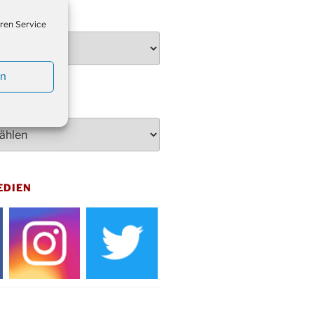
penden des DRK im Ev.
TEN
ndehaus von 16-20 Uhr
ren Service
dienst zum Reformationstag in der
e um 18:30 Uhr
en
rt Akkordeon-Orchester im
teilhaus um 16:00 Uhr
artin Umzug in Drabenderhöhe um
 Uhr
kfeier zum Volkstrauertag am
hof Drabenderhöhe um 11:15 Uhr
 im Ev. Gemeindehaus von 14-
EDIEN
 Uhr
inenball des Honterus Chors im
teilhaus um 19:00 Uhr
rbibeltag im Ev. Gemeindehaus von
 Uhr
tliches Beisammensein am
t-Gassner-Hof um 15:00 Uhr