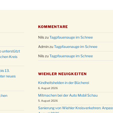
Kathar
28.11.
Stadt
Advent
03.12.
Gemei
KOMMENTARE
Puer-
11.12.
am Ro
Nils
zu
Tagpfauenauge im Schnee
Kinde
19.12.
10-12
Admin
zu
Tagpfauenauge im Schnee
p unterstützt
Weihn
20.12.
Nils
zu
Tagpfauenauge im Schnee
schen Kreis
in der
Famili
24.12.
is 13.
Ev. G
WIEHLER NEUIGKEITEN
ter neues
Famili
24.12.
Kindheitshelden in der Bücherei
Uhr
6. August 2026
Weihn
24.12.
Mitmachen bei der Auto Mobil Schau
schen
15:00
5. August 2026
Weihn
24.12.
Sanierung von Wiehler Kreisverkehren: Anpas
18:00