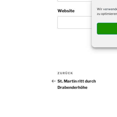
Wir verwende
Website
zu optimieren
Beitragsnavigation
Vorheriger
ZURÜCK
Beitrag
St. Martin ritt durch
Drabenderhöhe