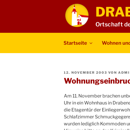
Zum
DRA
Inhalt
springen
Ortschaft d
Startseite
Wohnen und
VERÖFFENTLICHT
12. NOVEMBER 2003
VON
ADMI
AM
Wohnungseinbru
Am 11. November brachen unbe
Uhr in ein Wohnhaus in Drabend
die Etagentür der Einliegerw
Schlafzimmer Schmuckgegenst
wurden lediglich Kommoden un