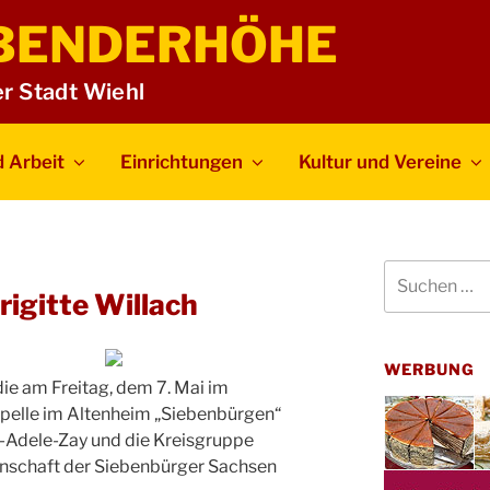
BENDERHÖHE
er Stadt Wiehl
 Arbeit
Einrichtungen
Kultur und Vereine
Suchen
nach:
rigitte Willach
WERBUNG
die am Freitag, dem 7. Mai im
pelle im Altenheim „Siebenbürgen“
n-Adele-Zay und die Kreisgruppe
schaft der Siebenbürger Sachsen