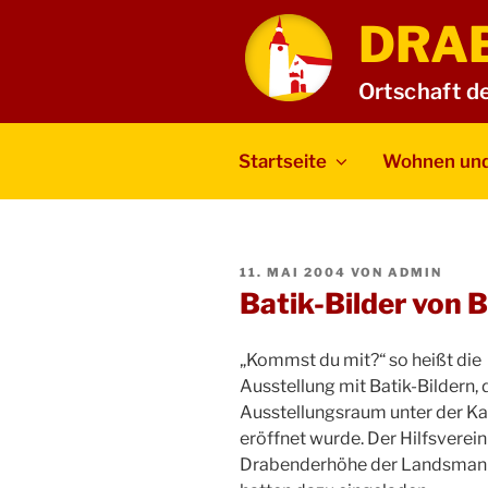
Zum
DRA
Inhalt
springen
Ortschaft d
Startseite
Wohnen und
VERÖFFENTLICHT
11. MAI 2004
VON
ADMIN
AM
Batik-Bilder von B
„Kommst du mit?“ so heißt die
Ausstellung mit Batik-Bildern, 
Ausstellungsraum unter der Ka
eröffnet wurde. Der Hilfsverei
Drabenderhöhe der Landsmann