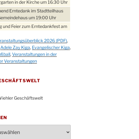
garten in der Kirche um 16:30 Uhr
bend Erntedank im Stadtteilhaus
Gemeindehaus um 19:00 Uhr
 und Feier zum Erntedankfest am
teilhaus um 14:00 Uhr
ranstaltungsüberblick 2026 (PDF)
,
gerabend im Stadtteilhaus
,
Adele Zay Kiga
,
Evangelischer Kiga
,
nderhöhe
ßball
,
Veranstaltungen in der
erfest im Cafe XXS
er Veranstaltungen
rbibeltag im Ev. Gemeindehaus von
 Uhr
GESCHÄFTSWELT
work-Andacht um 18:00 Uhr in der
e
iehler Geschäftswelt
ännchen-Gottesdienst in der
e oder im Ev. Gemeindehaus um
 Uhr
TEN
erfest MGV im Stadtteilhaus um
 Uhr