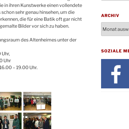
Bluts
ie in ihren Kunstwerke einen vollendete
29.10.
Gemei
 schon sehr genau hinsehen, um die
ARCHIV
Gottes
ennen, die für eine Batik oft gar nicht
31.10.
Kirch
Archiv
 gemalte Bilder vor sich zu haben.
Konze
08.11.
Stadt
lungsraum des Altenheimes unter der
St. M
12.11.
SOZIALE M
17:00
 Uhr,
Geden
0 Uhr
15.11.
Fried
16.00 – 19.00 Uhr.
Basar
21.11.
16:30
Kathar
21.11.
Stadt
Kinde
28.11.
10-12
Adven
28.11.
Rober