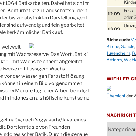
Kinder
eit 1964 Batikarbeiten. Dabei hat sich ihr
er „Konturbatik“ zu Landschaftsbildern
Festa
12.09.
oder 
ter bis zur abstrakten Darstellung geht
lder sind aufwendig und fein gearbeitet
Umzug
13.09.
e herkömmlicher Batik auf.
Stadt
Siehe auch:
Ve
Schla
19.09.
Kirche
,
Schule
 weltweit
Drabe
Jugendheim
,
Fu
ng mit Wachsreserve. Das Wort „Batik“
25. u.
Oktob
Artfarm
,
Wiehl
k“ = „mit Wachs zeichnen“ abgeleitet.
26.09.
teilweise mit flüssigem Wachs
Kinde
26.09.
en vor der wässerigen Farbstofflösung
10-12
WIEHLER 
en können in einem Bild vorgenommen
After
09.10.
s drei Monate täglicher Arbeit benötigt
Kirch
Übersicht
der W
d in Indonesien als höfische Kunst seine
Sandm
10.10.
Kirch
18:00
NACHRICH
 regelmäßig nach Yogyakarta/Java, eines
Oktob
Nachrichten
tik. Dort lernte sie von Freunden
11.10.
11:00
indonesischer Batik. Durch die genaue