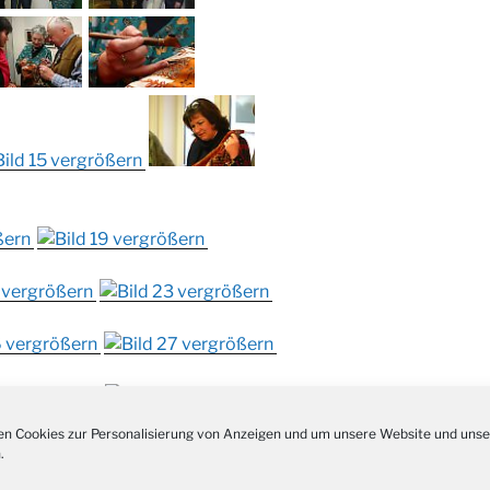
Kathar
28.11.
Stadt
Advent
03.12.
Gemei
Puer-
11.12.
am Ro
Kinde
19.12.
10-12
Weihn
20.12.
in der
Famili
24.12.
Ev. G
Famili
24.12.
Uhr
Weihn
24.12.
15:00
n Cookies zur Personalisierung von Anzeigen und um unsere Website und unse
Weihn
.
24.12.
18:00