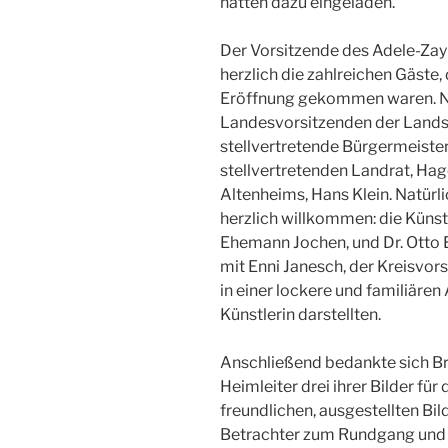
hatten dazu eingeladen.
Der Vorsitzende des Adele-Zay-
herzlich die zahlreichen Gäste
Eröffnung gekommen waren. Na
Landesvorsitzenden der Lands
stellvertretende Bürgermeister
stellvertretenden Landrat, Hag
Altenheims, Hans Klein. Natürl
herzlich willkommen: die Künstl
Ehemann Jochen, und Dr. Otto 
mit Enni Janesch, der Kreisvor
in einer lockere und familiär
Künstlerin darstellten.
Anschließend bedankte sich Br
Heimleiter drei ihrer Bilder für
freundlichen, ausgestellten Bil
Betrachter zum Rundgang und z