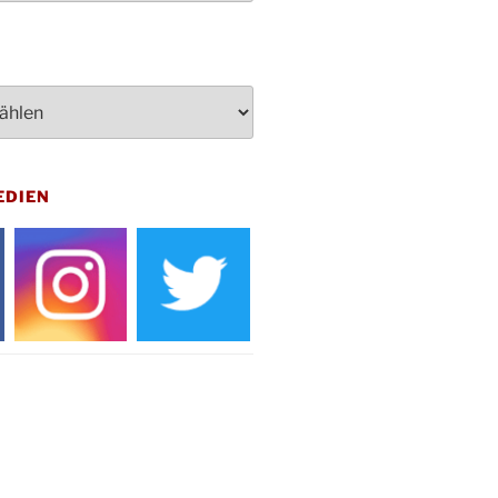
penden des DRK im Ev.
ndehaus von 16-20 Uhr
dienst zum Reformationstag in der
e um 18:30 Uhr
rt Akkordeon-Orchester im
teilhaus um 16:00 Uhr
artin Umzug in Drabenderhöhe um
EDIEN
 Uhr
kfeier zum Volkstrauertag am
hof Drabenderhöhe um 11:15 Uhr
 im Ev. Gemeindehaus von 14-
 Uhr
inenball des Honterus Chors im
teilhaus um 19:00 Uhr
rbibeltag im Ev. Gemeindehaus von
 Uhr
tliches Beisammensein am
t-Gassner-Hof um 15:00 Uhr