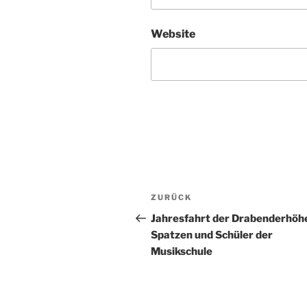
Website
Beitragsnavigation
Vorheriger
ZURÜCK
Beitrag
Jahresfahrt der Drabenderhöh
Spatzen und Schüler der
Musikschule