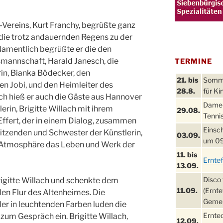
Vereins, Kurt Franchy, begrüßte ganz
, die trotz andauernden Regens zu der
mentlich begrüßte er die den
mannschaft, Harald Janesch, die
TERMINE
in, Bianka Bödecker, den
21. bis
Sommer
en Jobi, und den Heimleiter des
28.8.
für Ki
ich hieß er auch die Gäste aus Hannover
Damen
erin, Brigitte Willach mit ihrem
29.08.
Tennis
Effert, der in einem Dialog, zusammen
Einsch
sitzenden und Schwester der Künstlerin,
03.09.
um 09
en Atmosphäre das Leben und Werk der
11. bis
Ernte
13.09.
Disco 
igitte Willach und schenkte dem
11.09.
(Ernte
 den Flur des Altenheimes. Die
Gemei
der in leuchtenden Farben luden die
Ernte
um Gespräch ein. Brigitte Willach,
12.09.