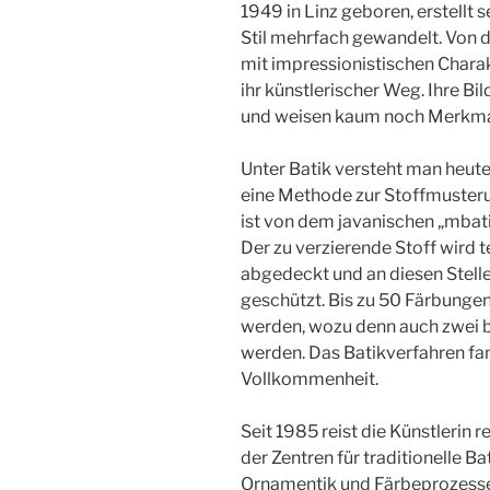
1949 in Linz geboren, erstellt s
Stil mehrfach gewandelt. Von d
mit impressionistischen Charak
ihr künstlerischer Weg. Ihre Bi
und weisen kaum noch Merkmal
Unter Batik versteht man heute
eine Methode zur Stoffmusteru
ist von dem javanischen „mbati
Der zu verzierende Stoff wird 
abgedeckt und an diesen Stell
geschützt. Bis zu 50 Färbung
werden, wozu denn auch zwei bi
werden. Das Batikverfahren fan
Vollkommenheit.
Seit 1985 reist die Künstlerin
der Zentren für traditionelle Ba
Ornamentik und Färbeprozesse 