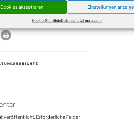
Christ
Cookies akzeptieren
Einstellungen anzeig
24.12.
Kirch
Gottes
Cookie-Richtlinie
Datenschutz
Impressum
31.12.
um 18
LTUNGSBERICHTE
entar
 veröffentlicht.
Erforderliche Felder