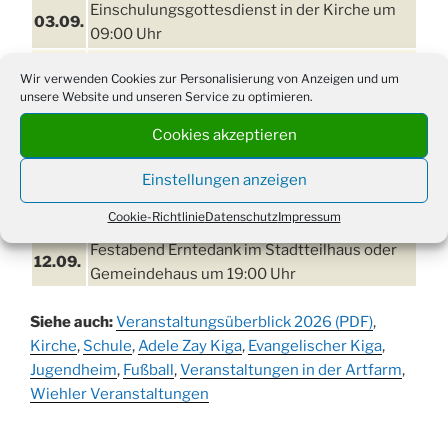
Einschulungsgottesdienst in der Kirche um
03.09.
09:00 Uhr
11. bis
Erntefest in Drabenderhöhe
Wir verwenden Cookies zur Personalisierung von Anzeigen und um
13.09.
unsere Website und unseren Service zu optimieren.
Disco für Jung und Junggebliebene
Cookies akzeptieren
11.09.
(Ernteverein) im Stadtteilhaus oder
Gemeindehaus um 20:00 Uhr
Einstellungen anzeigen
Erntedankgottesdienst mit dem
12.09.
Cookie-Richtlinie
Datenschutz
Impressum
Kindergarten in der Kirche um 16:30 Uhr
Festabend Erntedank im Stadtteilhaus oder
12.09.
Gemeindehaus um 19:00 Uhr
Umzug und Feier zum Erntedankfest am
13.09.
Siehe auch:
Veranstaltungsüberblick 2026 (PDF)
,
Stadtteilhaus um 14:00 Uhr
Kirche
,
Schule
,
Adele Zay Kiga
,
Evangelischer Kiga
,
Schlagerabend im Stadtteilhaus
Jugendheim
19.09.
,
Fußball
,
Veranstaltungen in der Artfarm
,
Drabenderhöhe
Wiehler Veranstaltungen
25. u.
Oktoberfest im Cafe XXS
26.09.