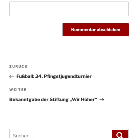
Beitragsnavigation
Vorheriger
ZURÜCK
Beitrag
Fußball: 34. Pfingstjugendturnier
Nächster
WEITER
Beitrag
Bekanntgabe der Stiftung „Wir Höher“
Suchen
Suche