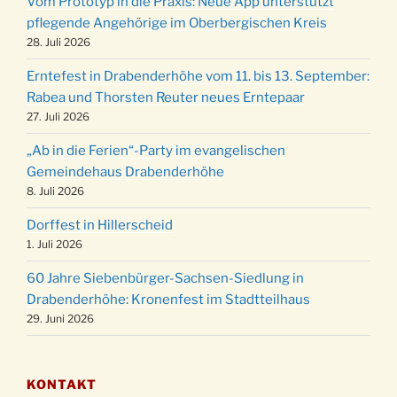
Vom Prototyp in die Praxis: Neue App unterstützt
Weihnachts-Konzert des Honterus Chors in
pflegende Angehörige im Oberbergischen Kreis
20.12.
der Kirche um 17:00 Uhr
28. Juli 2026
Familiengottesdienst mit Krippenspiel im Ev.
24.12.
Erntefest in Drabenderhöhe vom 11. bis 13. September:
Gemeindehaus um 15:00 Uhr
Rabea und Thorsten Reuter neues Erntepaar
24.12.
Familiengottesdienst in der FeG um 16 Uhr
27. Juli 2026
Weihnachtsgottesdienst in der Kirche um
24.12.
„Ab in die Ferien“-Party im evangelischen
15:00 Uhr
Gemeindehaus Drabenderhöhe
Weihnachtsgottesdienst in der Kirche um
8. Juli 2026
24.12.
18:00 Uhr
Dorffest in Hillerscheid
Christmette mit der ev. Jugend in der Kirche
24.12.
1. Juli 2026
um 23:00 Uhr
60 Jahre Siebenbürger-Sachsen-Siedlung in
Gottesdienst zu Silvester in der Kirche um
31.12.
Drabenderhöhe: Kronenfest im Stadtteilhaus
18:00 Uhr
29. Juni 2026
KONTAKT