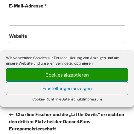
E-Mail-Adresse
*
Website
Wir verwenden Cookies zur Personalisierung von Anzeigen und um
unsere Website und unseren Service zu optimieren.
Cookies akzeptieren
Einstellungen anzeigen
Cookie-Richtlinie
Datenschutz
Impressum
Beitragsnavigation
Vorheriger
ZURÜCK
Beitrag
Charline Fischer und die „Little Devils“ erreichten
den dritten Platz bei der Dance4Fans-
Europameisterschaft