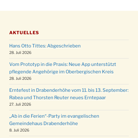
Katharinenball der Kreisgruppe im
28.11.
Stadtteilhaus um 19:00 Uhr
Adventsfeier des Frauenvereins im Ev.
03.12.
Gemeindehaus um 19:00 Uhr
AKTUELLES
Puer-Natus weihnachtliches Brauchtum am
11.12.
Robert-Gassner-Hof um 17:00 Uhr
Hans Otto Tittes: Abgeschrieben
Kinderbibeltag im Ev. Gemeindehaus von 10-
28. Juli 2026
19.12.
12 Uhr
Vom Prototyp in die Praxis: Neue App unterstützt
Weihnachts-Konzert des Honterus Chors in
pflegende Angehörige im Oberbergischen Kreis
20.12.
der Kirche um 17:00 Uhr
28. Juli 2026
Familiengottesdienst mit Krippenspiel im Ev.
24.12.
Erntefest in Drabenderhöhe vom 11. bis 13. September:
Gemeindehaus um 15:00 Uhr
Rabea und Thorsten Reuter neues Erntepaar
24.12.
Familiengottesdienst in der FeG um 16 Uhr
27. Juli 2026
Weihnachtsgottesdienst in der Kirche um
24.12.
„Ab in die Ferien“-Party im evangelischen
15:00 Uhr
Gemeindehaus Drabenderhöhe
Weihnachtsgottesdienst in der Kirche um
8. Juli 2026
24.12.
18:00 Uhr