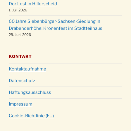
Dorffest in Hillerscheid
Christmette mit der ev. Jugend in der Kirche
24.12.
1. Juli 2026
um 23:00 Uhr
60 Jahre Siebenbürger-Sachsen-Siedlung in
Gottesdienst zu Silvester in der Kirche um
31.12.
Drabenderhöhe: Kronenfest im Stadtteilhaus
18:00 Uhr
29. Juni 2026
KONTAKT
Kontaktaufnahme
Datenschutz
Haftungsausschluss
Impressum
Cookie-Richtlinie (EU)