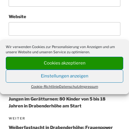
Website
Wir verwenden Cookies zur Personalisierung von Anzeigen und um
unsere Website und unseren Service zu optimieren.
Cookies akzeptieren
Einstellungen anzeigen
Beitragsnavigation
Vorheriger
ZURÜCK
Cookie-Richtlinie
Datenschutz
Impressum
Beitrag
Wiehler Stadtmeisterschaften der Mädchen und
Jungen im Gerätturnen: 80 Kinder von 5 bis 18
Jahren in Drabenderhöhe am Start
Nächster
WEITER
Beitrag
Weiberfastnacht in Drabenderhöhe: Frauenpower