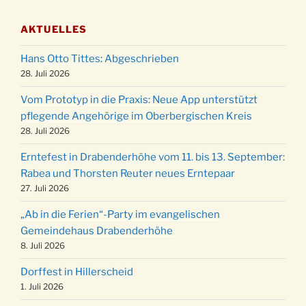
03.12.
Gemeindehaus um 19:00 Uhr
AKTUELLES
Puer-Natus weihnachtliches Brauchtum am
11.12.
Robert-Gassner-Hof um 17:00 Uhr
Hans Otto Tittes: Abgeschrieben
Kinderbibeltag im Ev. Gemeindehaus von 10-
28. Juli 2026
19.12.
12 Uhr
Vom Prototyp in die Praxis: Neue App unterstützt
Weihnachts-Konzert des Honterus Chors in
pflegende Angehörige im Oberbergischen Kreis
20.12.
der Kirche um 17:00 Uhr
28. Juli 2026
Familiengottesdienst mit Krippenspiel im Ev.
24.12.
Erntefest in Drabenderhöhe vom 11. bis 13. September:
Gemeindehaus um 15:00 Uhr
Rabea und Thorsten Reuter neues Erntepaar
24.12.
Familiengottesdienst in der FeG um 16 Uhr
27. Juli 2026
Weihnachtsgottesdienst in der Kirche um
24.12.
„Ab in die Ferien“-Party im evangelischen
15:00 Uhr
Gemeindehaus Drabenderhöhe
Weihnachtsgottesdienst in der Kirche um
8. Juli 2026
24.12.
18:00 Uhr
Dorffest in Hillerscheid
Christmette mit der ev. Jugend in der Kirche
24.12.
1. Juli 2026
um 23:00 Uhr