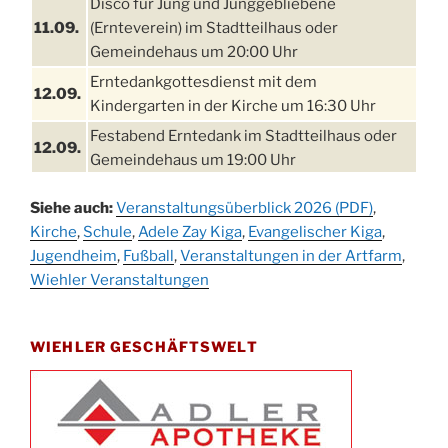
Disco für Jung und Junggebliebene
11.09.
(Ernteverein) im Stadtteilhaus oder
Gemeindehaus um 20:00 Uhr
Erntedankgottesdienst mit dem
12.09.
Kindergarten in der Kirche um 16:30 Uhr
Festabend Erntedank im Stadtteilhaus oder
12.09.
Gemeindehaus um 19:00 Uhr
Umzug und Feier zum Erntedankfest am
13.09.
Siehe auch:
Veranstaltungsüberblick 2026 (PDF)
,
Stadtteilhaus um 14:00 Uhr
Kirche
,
Schule
,
Adele Zay Kiga
,
Evangelischer Kiga
,
Schlagerabend im Stadtteilhaus
Jugendheim
19.09.
,
Fußball
,
Veranstaltungen in der Artfarm
,
Drabenderhöhe
Wiehler Veranstaltungen
25. u.
Oktoberfest im Cafe XXS
26.09.
WIEHLER GESCHÄFTSWELT
Kinderbibeltag im Ev. Gemeindehaus von 10-
26.09.
12 Uhr
Afterwork-Andacht um 18:00 Uhr in der
09.10.
Kirche