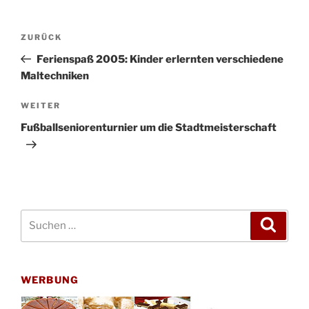
Beitragsnavigation
Vorheriger
ZURÜCK
Beitrag
Ferienspaß 2005: Kinder erlernten verschiedene
Maltechniken
Nächster
WEITER
Beitrag
Fußballseniorenturnier um die Stadtmeisterschaft
Suchen
Suche
nach:
WERBUNG