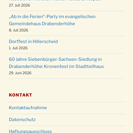
24.12.
Familiengottesdienst in der FeG um 16 Uhr
27. Juli 2026
Weihnachtsgottesdienst in der Kirche um
24.12.
„Ab in die Ferien“-Party im evangelischen
15:00 Uhr
Gemeindehaus Drabenderhöhe
Weihnachtsgottesdienst in der Kirche um
8. Juli 2026
24.12.
18:00 Uhr
Dorffest in Hillerscheid
Christmette mit der ev. Jugend in der Kirche
24.12.
1. Juli 2026
um 23:00 Uhr
60 Jahre Siebenbürger-Sachsen-Siedlung in
Gottesdienst zu Silvester in der Kirche um
31.12.
Drabenderhöhe: Kronenfest im Stadtteilhaus
18:00 Uhr
29. Juni 2026
KONTAKT
Kontaktaufnahme
Datenschutz
Haftungsausschluss