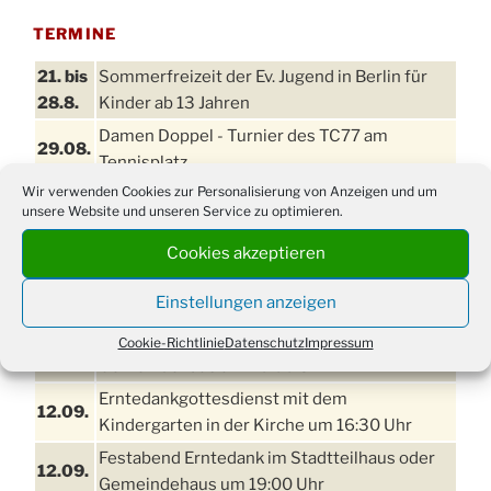
TERMINE
21. bis
Sommerfreizeit der Ev. Jugend in Berlin für
28.8.
Kinder ab 13 Jahren
Damen Doppel - Turnier des TC77 am
29.08.
Tennisplatz
Wir verwenden Cookies zur Personalisierung von Anzeigen und um
Einschulungsgottesdienst in der Kirche um
03.09.
unsere Website und unseren Service zu optimieren.
09:00 Uhr
Cookies akzeptieren
11. bis
Erntefest in Drabenderhöhe
13.09.
Einstellungen anzeigen
Disco für Jung und Junggebliebene
11.09.
(Ernteverein) im Stadtteilhaus oder
Cookie-Richtlinie
Datenschutz
Impressum
Gemeindehaus um 20:00 Uhr
Erntedankgottesdienst mit dem
12.09.
Kindergarten in der Kirche um 16:30 Uhr
Festabend Erntedank im Stadtteilhaus oder
12.09.
Gemeindehaus um 19:00 Uhr