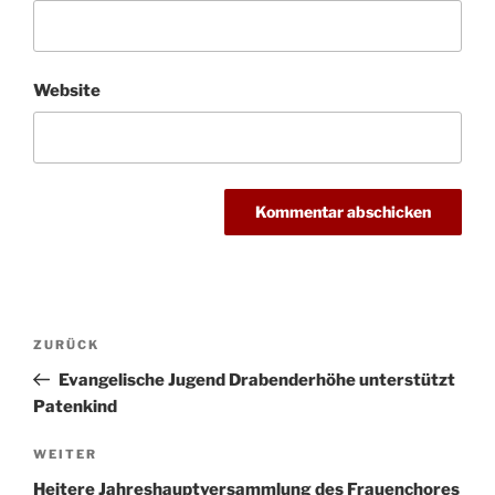
Website
Beitragsnavigation
Vorheriger
ZURÜCK
Beitrag
Evangelische Jugend Drabenderhöhe unterstützt
Patenkind
Nächster
WEITER
Beitrag
Heitere Jahreshauptversammlung des Frauenchores