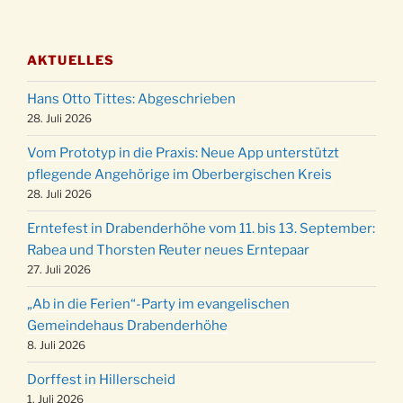
Adventsfeier des Frauenvereins im Ev.
03.12.
Gemeindehaus um 19:00 Uhr
AKTUELLES
Puer-Natus weihnachtliches Brauchtum am
11.12.
Robert-Gassner-Hof um 17:00 Uhr
Hans Otto Tittes: Abgeschrieben
Kinderbibeltag im Ev. Gemeindehaus von 10-
28. Juli 2026
19.12.
12 Uhr
Vom Prototyp in die Praxis: Neue App unterstützt
Weihnachts-Konzert des Honterus Chors in
pflegende Angehörige im Oberbergischen Kreis
20.12.
der Kirche um 17:00 Uhr
28. Juli 2026
Familiengottesdienst mit Krippenspiel im Ev.
24.12.
Erntefest in Drabenderhöhe vom 11. bis 13. September:
Gemeindehaus um 15:00 Uhr
Rabea und Thorsten Reuter neues Erntepaar
24.12.
Familiengottesdienst in der FeG um 16 Uhr
27. Juli 2026
Weihnachtsgottesdienst in der Kirche um
24.12.
„Ab in die Ferien“-Party im evangelischen
15:00 Uhr
Gemeindehaus Drabenderhöhe
Weihnachtsgottesdienst in der Kirche um
8. Juli 2026
24.12.
18:00 Uhr
Dorffest in Hillerscheid
Christmette mit der ev. Jugend in der Kirche
24.12.
1. Juli 2026