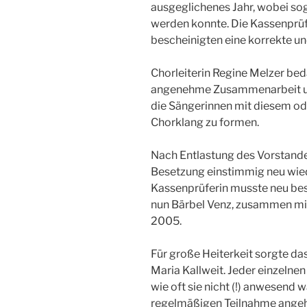
ausgeglichenes Jahr, wobei sog
werden konnte. Die Kassenprüf
bescheinigten eine korrekte un
Chorleiterin Regine Melzer beda
angenehme Zusammenarbeit und
die Sängerinnen mit diesem ode
Chorklang zu formen.
Nach Entlastung des Vorstande
Besetzung einstimmig neu wied
Kassenprüferin musste neu b
nun Bärbel Venz, zusammen mit
2005.
Für große Heiterkeit sorgte d
Maria Kallweit. Jeder einzelne
wie oft sie nicht (!) anwesend 
regelmäßigen Teilnahme angeh