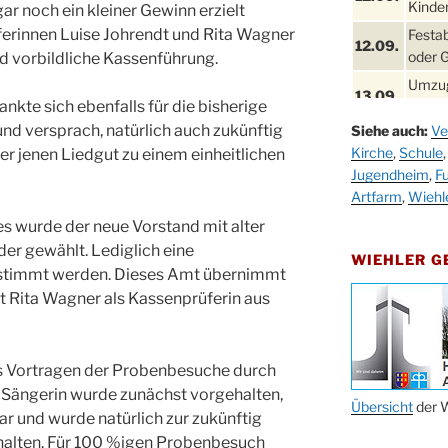
Kinder
ar noch ein kleiner Gewinn erzielt
erinnen Luise Johrendt und Rita Wagner
Festa
12.09.
oder 
d vorbildliche Kassenführung.
Umzug
13.09.
nkte sich ebenfalls für die bisherige
Stadt
 versprach, natürlich auch zukünftig
Siehe auch:
Ve
Schla
19.09.
Kirche
,
Schule
r jenen Liedgut zu einem einheitlichen
Drabe
Jugendheim
,
Fu
25. u.
Oktob
Artfarm
,
Wiehl
26.09.
s wurde der neue Vorstand mit alter
Kinde
26.09.
er gewählt. Lediglich eine
10-12
WIEHLER 
estimmt werden. Dieses Amt übernimmt
After
09.10.
 Rita Wagner als Kassenprüferin aus
Kirch
Sandm
10.10.
Kirch
as Vortragen der Probenbesuche durch
18:00
n Sängerin wurde zunächst vorgehalten,
Oktob
Übersicht
der W
war und wurde natürlich zur zukünftig
11.10.
11:00
alten. Für 100 %igen Probenbesuch