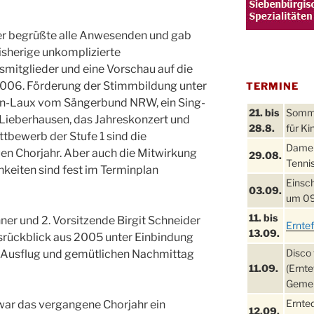
uer begrüßte alle Anwesenden und gab
bisherige unkomplizierte
itglieder und eine Vorschau auf die
006. Förderung der Stimmbildung unter
TERMINE
en-Laux vom Sängerbund NRW, ein Sing-
21. bis
Sommer
ieberhausen, das Jahreskonzert und
28.8.
für Ki
tbewerb der Stufe 1 sind die
Damen
n Chorjahr. Aber auch die Mitwirkung
29.08.
Tennis
hkeiten sind fest im Terminplan
Einsch
03.09.
um 09
11. bis
ner und 2. Vorsitzende Birgit Schneider
Ernte
13.09.
srückblick aus 2005 unter Einbindung
Disco 
n Ausflug und gemütlichen Nachmittag
11.09.
(Ernte
Gemei
Ernte
 war das vergangene Chorjahr ein
12.09.