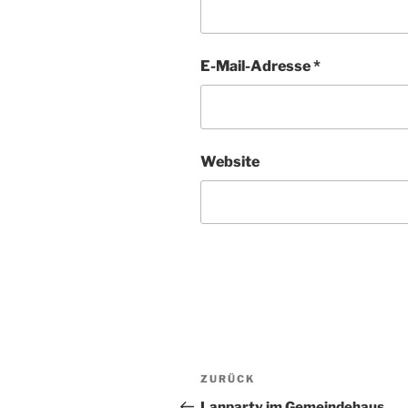
E-Mail-Adresse
*
Website
Beitragsnavigation
Vorheriger
ZURÜCK
Beitrag
Lanparty im Gemeindehaus