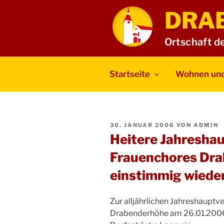
Zum
DRA
Inhalt
springen
Ortschaft d
Startseite
Wohnen und
VERÖFFENTLICHT
30. JANUAR 2006
VON
ADMIN
AM
Heitere Jahresha
Frauenchores Dra
einstimmig wiede
Zur alljährlichen Jahreshaupt
Drabenderhöhe am 26.01.2006 