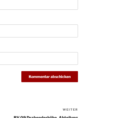
Christ
24.12.
Kirch
Gottes
31.12.
um 18
WEITER
Nächster
Beitrag
BV 09 Drabenderhöhe, Abteilung