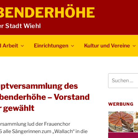
BENDERHÖHE
er Stadt Wiehl
 Arbeit
Einrichtungen
Kultur und Vereine
Suchen
nach:
uptversammlung des
benderhöhe – Vorstand
WERBUNG
r gewählt
versammlung lud der Frauenchor
alle Sängerinnen zum „Wallach“ in die