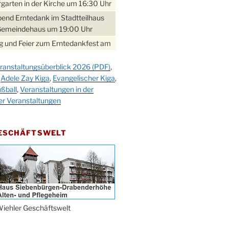
garten in der Kirche um 16:30 Uhr
bend Erntedank im Stadtteilhaus
Gemeindehaus um 19:00 Uhr
 und Feier zum Erntedankfest am
teilhaus um 14:00 Uhr
ranstaltungsüberblick 2026 (PDF)
,
gerabend im Stadtteilhaus
,
Adele Zay Kiga
,
Evangelischer Kiga
,
nderhöhe
ßball
,
Veranstaltungen in der
erfest im Cafe XXS
er Veranstaltungen
rbibeltag im Ev. Gemeindehaus von
 Uhr
GESCHÄFTSWELT
work-Andacht um 18:00 Uhr in der
e
ännchen-Gottesdienst in der
e oder im Ev. Gemeindehaus um
 Uhr
erfest MGV im Stadtteilhaus um
iehler Geschäftswelt
 Uhr