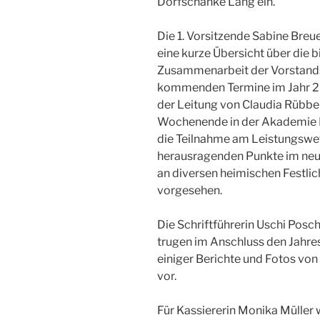
Dorfschänke Lang ein.
Die 1. Vorsitzende Sabine Bre
eine kurze Übersicht über die 
Zusammenarbeit der Vorstandsm
kommenden Termine im Jahr 2
der Leitung von Claudia Rübb
Wochenende in der Akademie L
die Teilnahme am Leistungswet
herausragenden Punkte im neue
an diversen heimischen Festlic
vorgesehen.
Die Schriftführerin Uschi Posch
trugen im Anschluss den Jahre
einiger Berichte und Fotos vo
vor.
Für Kassiererin Monika Müller