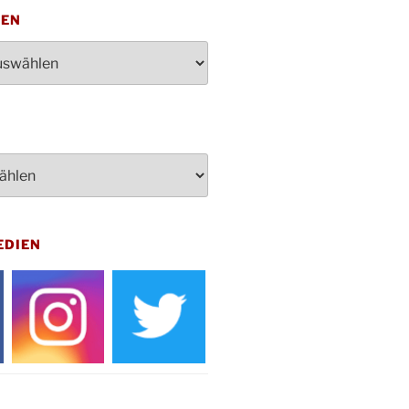
penden des DRK im Ev.
TEN
ndehaus von 16-20 Uhr
dienst zum Reformationstag in der
e um 18:30 Uhr
rt Akkordeon-Orchester im
teilhaus um 16:00 Uhr
artin Umzug in Drabenderhöhe um
 Uhr
kfeier zum Volkstrauertag am
hof Drabenderhöhe um 11:15 Uhr
 im Ev. Gemeindehaus von 14-
EDIEN
 Uhr
inenball des Honterus Chors im
teilhaus um 19:00 Uhr
rbibeltag im Ev. Gemeindehaus von
 Uhr
tliches Beisammensein am
t-Gassner-Hof um 15:00 Uhr