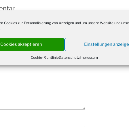
Kathar
28.11.
entar
Stadt
Advent
 veröffentlicht.
Erforderliche Felder
03.12.
n Cookies zur Personalisierung von Anzeigen und um unsere Website und unse
Gemei
.
Puer-
11.12.
am Ro
Cookies akzeptieren
Einstellungen anzeig
Kinde
19.12.
10-12
Cookie-Richtlinie
Datenschutz
Impressum
Weihn
20.12.
in der
Famili
24.12.
Ev. G
Famili
24.12.
Uhr
Weihn
24.12.
15:00
Weihn
24.12.
18:00