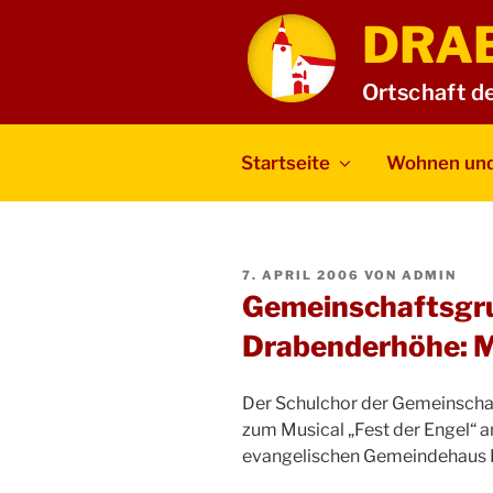
Zum
DRA
Inhalt
springen
Ortschaft d
Startseite
Wohnen und
VERÖFFENTLICHT
7. APRIL 2006
VON
ADMIN
AM
Gemeinschaftsgr
Drabenderhöhe: Mu
Der Schulchor der Gemeinscha
zum Musical „Fest der Engel“ 
evangelischen Gemeindehaus 