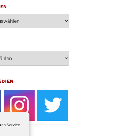
penden des DRK im Ev.
TEN
ndehaus von 16-20 Uhr
dienst zum Reformationstag in der
e um 18:30 Uhr
rt Akkordeon-Orchester im
teilhaus um 16:00 Uhr
artin Umzug in Drabenderhöhe um
 Uhr
kfeier zum Volkstrauertag am
hof Drabenderhöhe um 11:15 Uhr
 im Ev. Gemeindehaus von 14-
EDIEN
 Uhr
inenball des Honterus Chors im
teilhaus um 19:00 Uhr
rbibeltag im Ev. Gemeindehaus von
 Uhr
tliches Beisammensein am
ren Service
t-Gassner-Hof um 15:00 Uhr