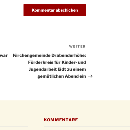
Christ
24.12.
Kirch
Gottes
31.12.
um 18
WEITER
Nächster
Beitrag
 war
Kirchengemeinde Drabenderhöhe:
Förderkreis für Kinder- und
Jugendarbeit lädt zu einem
gemütlichen Abend ein
KOMMENTARE