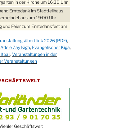
garten in der Kirche um 16:30 Uhr
bend Erntedank im Stadtteilhaus
Gemeindehaus um 19:00 Uhr
 und Feier zum Erntedankfest am
teilhaus um 14:00 Uhr
ranstaltungsüberblick 2026 (PDF)
,
gerabend im Stadtteilhaus
,
Adele Zay Kiga
,
Evangelischer Kiga
,
nderhöhe
ßball
,
Veranstaltungen in der
erfest im Cafe XXS
er Veranstaltungen
rbibeltag im Ev. Gemeindehaus von
 Uhr
GESCHÄFTSWELT
work-Andacht um 18:00 Uhr in der
e
ännchen-Gottesdienst in der
e oder im Ev. Gemeindehaus um
 Uhr
erfest MGV im Stadtteilhaus um
iehler Geschäftswelt
 Uhr