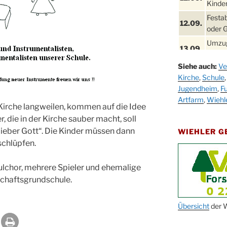
Kinder
Festa
12.09.
oder 
Umzug
13.09.
Stadt
Siehe auch:
Ve
Schla
19.09.
Kirche
,
Schule
Drabe
Jugendheim
,
Fu
25. u.
Oktob
Artfarm
,
Wiehl
26.09.
r Kirche langweilen, kommen auf die Idee
, die in der Kirche sauber macht, soll
Kinde
26.09.
10-12
„Lieber Gott“. Die Kinder müssen dann
WIEHLER 
 schlüpfen.
After
09.10.
Kirch
ulchor, mehrere Spieler und ehemalige
Sandm
schaftsgrundschule.
10.10.
Kirch
18:00
Oktob
Übersicht
der W
11.10.
11:00