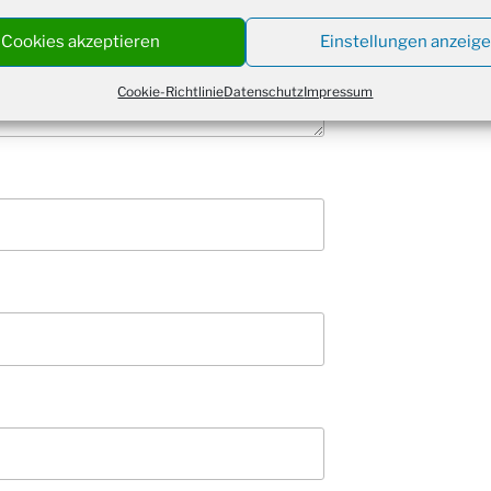
Kathar
28.11.
Stadt
Cookies akzeptieren
Einstellungen anzeig
Advent
03.12.
Gemei
Cookie-Richtlinie
Datenschutz
Impressum
Puer-
11.12.
am Ro
Kinde
19.12.
10-12
Weihn
20.12.
in der
Famili
24.12.
Ev. G
Famili
24.12.
Uhr
Weihn
24.12.
15:00
Weihn
24.12.
18:00