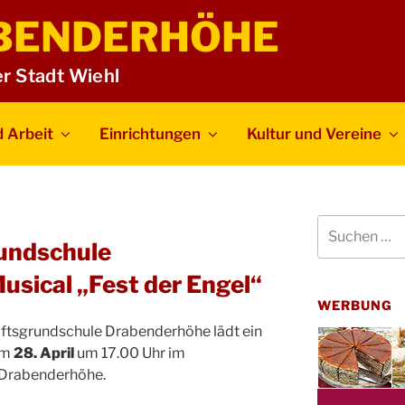
BENDERHÖHE
er Stadt Wiehl
 Arbeit
Einrichtungen
Kultur und Vereine
Suchen
nach:
undschule
sical „Fest der Engel“
WERBUNG
ftsgrundschule Drabenderhöhe lädt ein
am
28. April
um 17.00 Uhr im
Drabenderhöhe.