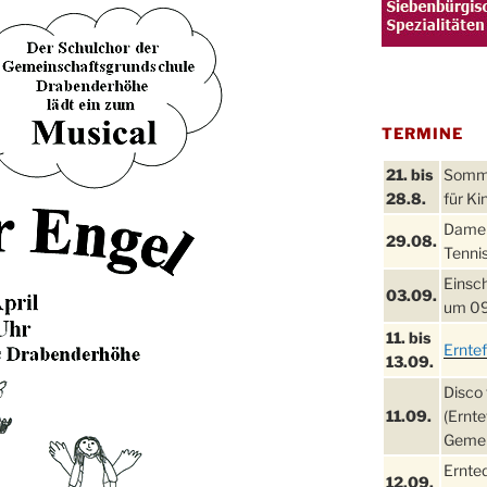
TERMINE
21. bis
Sommer
28.8.
für Ki
Damen
29.08.
Tennis
Einsch
03.09.
um 09
11. bis
Ernte
13.09.
Disco 
11.09.
(Ernte
Gemei
Ernte
12.09.