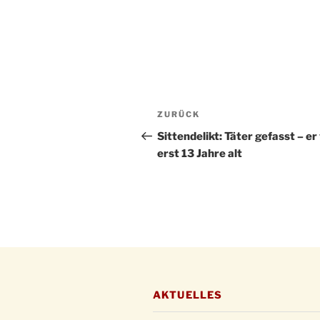
Beitragsnavigation
Vorheriger
ZURÜCK
Beitrag
Sittendelikt: Täter gefasst – er
erst 13 Jahre alt
AKTUELLES