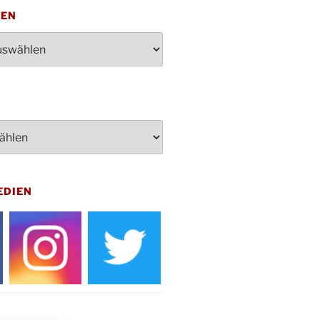
penden des DRK im Ev.
TEN
ndehaus von 16-20 Uhr
dienst zum Reformationstag in der
e um 18:30 Uhr
rt Akkordeon-Orchester im
teilhaus um 16:00 Uhr
artin Umzug in Drabenderhöhe um
 Uhr
kfeier zum Volkstrauertag am
hof Drabenderhöhe um 11:15 Uhr
 im Ev. Gemeindehaus von 14-
EDIEN
 Uhr
inenball des Honterus Chors im
teilhaus um 19:00 Uhr
rbibeltag im Ev. Gemeindehaus von
 Uhr
tliches Beisammensein am
t-Gassner-Hof um 15:00 Uhr