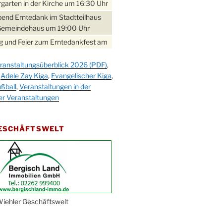
garten in der Kirche um 16:30 Uhr
bend Erntedank im Stadtteilhaus
Gemeindehaus um 19:00 Uhr
 und Feier zum Erntedankfest am
teilhaus um 14:00 Uhr
ranstaltungsüberblick 2026 (PDF)
,
gerabend im Stadtteilhaus
,
Adele Zay Kiga
,
Evangelischer Kiga
,
nderhöhe
ßball
,
Veranstaltungen in der
erfest im Cafe XXS
er Veranstaltungen
rbibeltag im Ev. Gemeindehaus von
 Uhr
GESCHÄFTSWELT
work-Andacht um 18:00 Uhr in der
e
ännchen-Gottesdienst in der
e oder im Ev. Gemeindehaus um
 Uhr
erfest MGV im Stadtteilhaus um
iehler Geschäftswelt
 Uhr