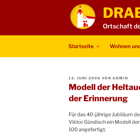
Zum
DRA
Inhalt
springen
Ortschaft d
Startseite
Wohnen und
VERÖFFENTLICHT
13. JUNI 2006
VON
ADMIN
AM
Modell der Heltau
der Erinnerung
Für das 40-jährige Jubiläum d
Viktor Gündisch ein Modell der
100 angefertigt.