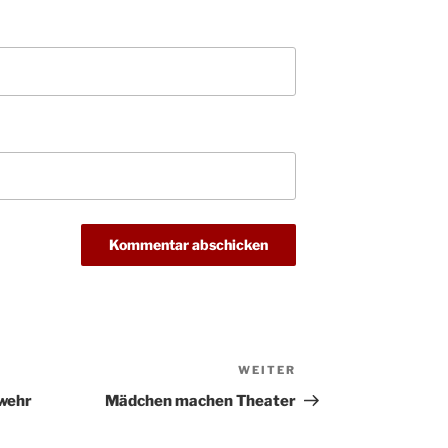
Christ
24.12.
Kirch
Gottes
31.12.
um 18
WEITER
Nächster
Beitrag
rwehr
Mädchen machen Theater