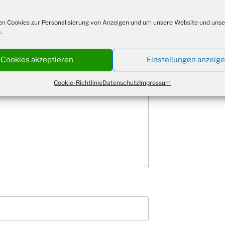
Kathar
28.11.
 veröffentlicht.
Erforderliche Felder
Stadt
n Cookies zur Personalisierung von Anzeigen und um unsere Website und unse
Advent
.
03.12.
Gemei
Puer-
Cookies akzeptieren
Einstellungen anzeig
11.12.
am Ro
Kinde
Cookie-Richtlinie
Datenschutz
Impressum
19.12.
10-12
Weihn
20.12.
in der
Famili
24.12.
Ev. G
Famili
24.12.
Uhr
Weihn
24.12.
15:00
Weihn
24.12.
18:00