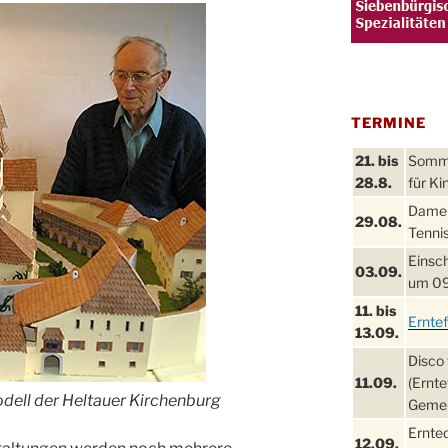
TERMINE
21. bis
Sommer
28.8.
für Ki
Damen
29.08.
Tennis
Einsch
03.09.
um 09
11. bis
Ernte
13.09.
Disco 
11.09.
(Ernte
dell der Heltauer Kirchenburg
Gemei
Ernte
12.09.