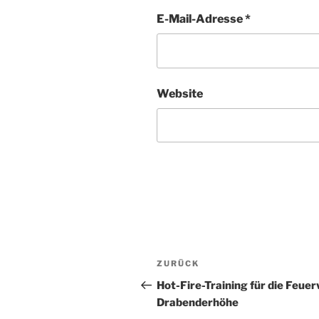
E-Mail-Adresse
*
Website
Beitragsnavigation
Vorheriger
ZURÜCK
Beitrag
Hot-Fire-Training für die Feue
Drabenderhöhe