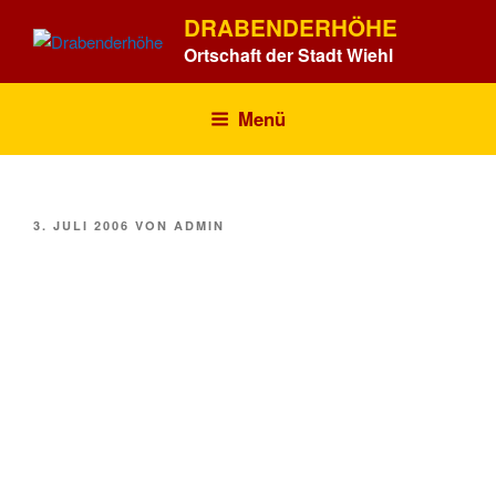
Zum
DRABENDERHÖHE
Inhalt
Ortschaft der Stadt Wiehl
springen
Menü
VERÖFFENTLICHT
3. JULI 2006
VON
ADMIN
AM