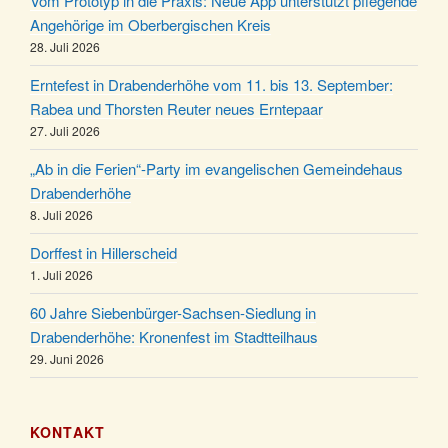
Gemeindehaus um 19:00 Uhr
Vom Prototyp in die Praxis: Neue App unterstützt pflegende
Angehörige im Oberbergischen Kreis
Puer-Natus weihnachtliches Brauchtum am
11.12.
28. Juli 2026
Robert-Gassner-Hof um 17:00 Uhr
Kinderbibeltag im Ev. Gemeindehaus von 10-12
Erntefest in Drabenderhöhe vom 11. bis 13. September:
19.12.
Uhr
Rabea und Thorsten Reuter neues Erntepaar
27. Juli 2026
Weihnachts-Konzert des Honterus Chors in der
20.12.
Kirche um 17:00 Uhr
„Ab in die Ferien“-Party im evangelischen Gemeindehaus
Familiengottesdienst mit Krippenspiel im Ev.
Drabenderhöhe
24.12.
Gemeindehaus um 15:00 Uhr
8. Juli 2026
24.12.
Familiengottesdienst in der FeG um 16 Uhr
Dorffest in Hillerscheid
Weihnachtsgottesdienst in der Kirche um 15:00
1. Juli 2026
24.12.
Uhr
60 Jahre Siebenbürger-Sachsen-Siedlung in
Weihnachtsgottesdienst in der Kirche um 18:00
Drabenderhöhe: Kronenfest im Stadtteilhaus
24.12.
Uhr
29. Juni 2026
Christmette mit der ev. Jugend in der Kirche um
24.12.
23:00 Uhr
KONTAKT
Gottesdienst zu Silvester in der Kirche um 18:00