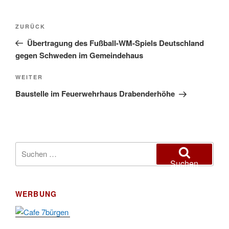
Beitragsnavigation
Vorheriger
ZURÜCK
Beitrag
Übertragung des Fußball-WM-Spiels Deutschland
gegen Schweden im Gemeindehaus
Nächster
WEITER
Beitrag
Baustelle im Feuerwehrhaus Drabenderhöhe
Suchen
nach:
Suchen
WERBUNG