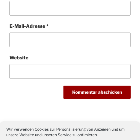
E-Mail-Adresse
*
Website
Beitragsnavigation
Wir verwenden Cookies zur Personalisierung von Anzeigen und um
Vorheriger
ZURÜCK
unsere Website und unseren Service zu optimieren.
Beitrag
BV 09 Drabenderhöhe: Chancen nicht genutzt