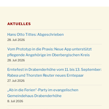
28.11.
Stadtteilhaus um 19:00 Uhr
Adventsfeier des Frauenvereins im Ev.
03.12.
Gemeindehaus um 19:00 Uhr
AKTUELLES
Puer-Natus weihnachtliches Brauchtum am
11.12.
Robert-Gassner-Hof um 17:00 Uhr
Hans Otto Tittes: Abgeschrieben
Kinderbibeltag im Ev. Gemeindehaus von 10-
28. Juli 2026
19.12.
12 Uhr
Vom Prototyp in die Praxis: Neue App unterstützt
Weihnachts-Konzert des Honterus Chors in
pflegende Angehörige im Oberbergischen Kreis
20.12.
der Kirche um 17:00 Uhr
28. Juli 2026
Familiengottesdienst mit Krippenspiel im Ev.
24.12.
Erntefest in Drabenderhöhe vom 11. bis 13. September:
Gemeindehaus um 15:00 Uhr
Rabea und Thorsten Reuter neues Erntepaar
24.12.
Familiengottesdienst in der FeG um 16 Uhr
27. Juli 2026
Weihnachtsgottesdienst in der Kirche um
24.12.
„Ab in die Ferien“-Party im evangelischen
15:00 Uhr
Gemeindehaus Drabenderhöhe
Weihnachtsgottesdienst in der Kirche um
8. Juli 2026
24.12.
18:00 Uhr