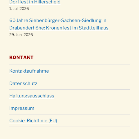
Dorffest in Hillerscheid
Christmette mit der ev. Jugend in der Kirche
24.12.
1. Juli 2026
um 23:00 Uhr
60 Jahre Siebenbürger-Sachsen-Siedlung in
Gottesdienst zu Silvester in der Kirche um
31.12.
Drabenderhöhe: Kronenfest im Stadtteilhaus
18:00 Uhr
29. Juni 2026
KONTAKT
Kontaktaufnahme
Datenschutz
Haftungsausschluss
Impressum
Cookie-Richtlinie (EU)