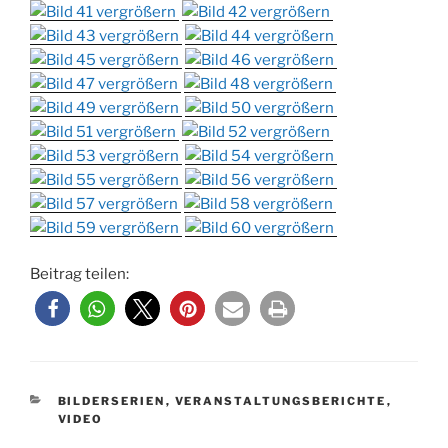
Beitrag teilen:
KATEGORIEN
BILDERSERIEN
,
VERANSTALTUNGSBERICHTE
,
VIDEO