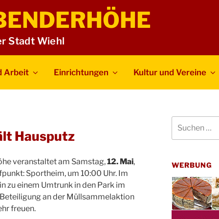
BENDERHÖHE
er Stadt Wiehl
 Arbeit
Einrichtungen
Kultur und Vereine
Suchen
nach:
lt Hausputz
he veranstaltet am Samstag,
12. Mai
,
WERBUNG
ffpunkt: Sportheim, um 10:00 Uhr. Im
in zu einem Umtrunk in den Park im
e Beteiligung an der Müllsammelaktion
hr freuen.