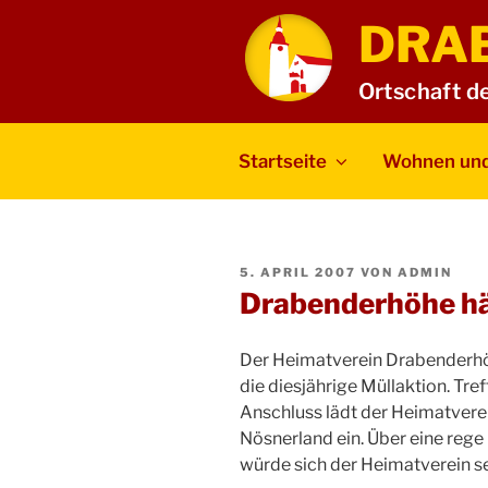
Zum
DRA
Inhalt
springen
Ortschaft d
Startseite
Wohnen und
VERÖFFENTLICHT
5. APRIL 2007
VON
ADMIN
AM
Drabenderhöhe hä
Der Heimatverein Drabenderhö
die diesjährige Müllaktion. Tre
Anschluss lädt der Heimatvere
Nösnerland ein. Über eine reg
würde sich der Heimatverein se