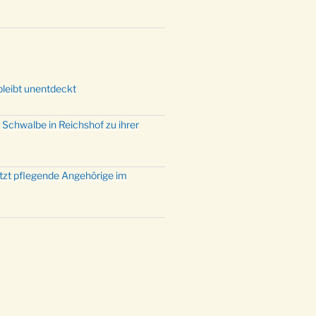
mette mit der ev. Jugend in der
e um 23:00 Uhr
dienst zu Silvester in der Kirche
:00 Uhr
bleibt unentdeckt
 Schwalbe in Reichshof zu ihrer
ützt pflegende Angehörige im