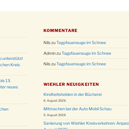
Kathar
28.11.
Stadt
Advent
03.12.
Gemei
KOMMENTARE
Puer-
11.12.
am Ro
Nils
zu
Tagpfauenauge im Schnee
Kinde
19.12.
10-12
Admin
zu
Tagpfauenauge im Schnee
p unterstützt
Weihn
20.12.
Nils
zu
Tagpfauenauge im Schnee
schen Kreis
in der
Famili
24.12.
is 13.
Ev. G
WIEHLER NEUIGKEITEN
ter neues
Famili
24.12.
Kindheitshelden in der Bücherei
Uhr
6. August 2026
Weihn
24.12.
Mitmachen bei der Auto Mobil Schau
schen
15:00
5. August 2026
Weihn
24.12.
Sanierung von Wiehler Kreisverkehren: Anpas
18:00