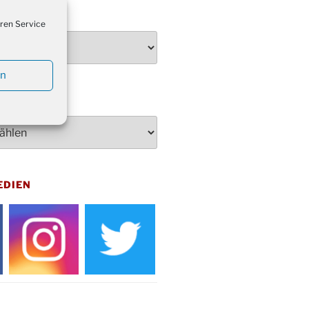
penden des DRK im Ev.
TEN
ndehaus von 16-20 Uhr
ren Service
dienst zum Reformationstag in der
e um 18:30 Uhr
en
rt Akkordeon-Orchester im
teilhaus um 16:00 Uhr
artin Umzug in Drabenderhöhe um
 Uhr
kfeier zum Volkstrauertag am
hof Drabenderhöhe um 11:15 Uhr
 im Ev. Gemeindehaus von 14-
EDIEN
 Uhr
inenball des Honterus Chors im
teilhaus um 19:00 Uhr
rbibeltag im Ev. Gemeindehaus von
 Uhr
tliches Beisammensein am
t-Gassner-Hof um 15:00 Uhr