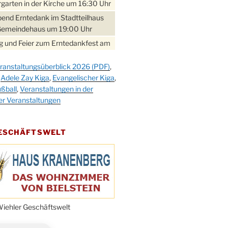
garten in der Kirche um 16:30 Uhr
bend Erntedank im Stadtteilhaus
Gemeindehaus um 19:00 Uhr
 und Feier zum Erntedankfest am
teilhaus um 14:00 Uhr
ranstaltungsüberblick 2026 (PDF)
,
gerabend im Stadtteilhaus
,
Adele Zay Kiga
,
Evangelischer Kiga
,
nderhöhe
ßball
,
Veranstaltungen in der
erfest im Cafe XXS
er Veranstaltungen
rbibeltag im Ev. Gemeindehaus von
 Uhr
GESCHÄFTSWELT
work-Andacht um 18:00 Uhr in der
e
ännchen-Gottesdienst in der
e oder im Ev. Gemeindehaus um
 Uhr
erfest MGV im Stadtteilhaus um
iehler Geschäftswelt
 Uhr