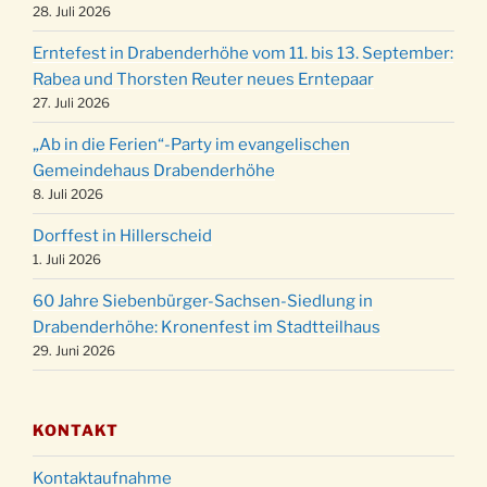
der Kirche um 17:00 Uhr
28. Juli 2026
Familiengottesdienst mit Krippenspiel im Ev.
24.12.
Erntefest in Drabenderhöhe vom 11. bis 13. September:
Gemeindehaus um 15:00 Uhr
Rabea und Thorsten Reuter neues Erntepaar
24.12.
Familiengottesdienst in der FeG um 16 Uhr
27. Juli 2026
Weihnachtsgottesdienst in der Kirche um
24.12.
„Ab in die Ferien“-Party im evangelischen
15:00 Uhr
Gemeindehaus Drabenderhöhe
Weihnachtsgottesdienst in der Kirche um
8. Juli 2026
24.12.
18:00 Uhr
Dorffest in Hillerscheid
Christmette mit der ev. Jugend in der Kirche
24.12.
1. Juli 2026
um 23:00 Uhr
60 Jahre Siebenbürger-Sachsen-Siedlung in
Gottesdienst zu Silvester in der Kirche um
31.12.
Drabenderhöhe: Kronenfest im Stadtteilhaus
18:00 Uhr
29. Juni 2026
KONTAKT
Kontaktaufnahme