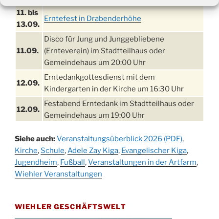
11. bis
Erntefest in Drabenderhöhe
13.09.
Disco für Jung und Junggebliebene
11.09.
(Ernteverein) im Stadtteilhaus oder
Gemeindehaus um 20:00 Uhr
Erntedankgottesdienst mit dem
12.09.
Kindergarten in der Kirche um 16:30 Uhr
Festabend Erntedank im Stadtteilhaus oder
12.09.
Gemeindehaus um 19:00 Uhr
Umzug und Feier zum Erntedankfest am
13.09.
Siehe auch:
Veranstaltungsüberblick 2026 (PDF)
,
Stadtteilhaus um 14:00 Uhr
Kirche
,
Schule
,
Adele Zay Kiga
,
Evangelischer Kiga
,
Schlagerabend im Stadtteilhaus
Jugendheim
19.09.
,
Fußball
,
Veranstaltungen in der Artfarm
,
Drabenderhöhe
Wiehler Veranstaltungen
25. u.
Oktoberfest im Cafe XXS
26.09.
WIEHLER GESCHÄFTSWELT
Kinderbibeltag im Ev. Gemeindehaus von 10-
26.09.