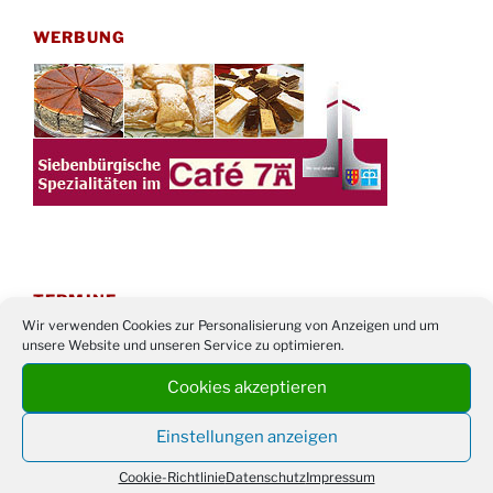
WERBUNG
TERMINE
Wir verwenden Cookies zur Personalisierung von Anzeigen und um
21. bis
Sommerfreizeit der Ev. Jugend in Berlin für
unsere Website und unseren Service zu optimieren.
28.8.
Kinder ab 13 Jahren
Cookies akzeptieren
Damen Doppel - Turnier des TC77 am
29.08.
Tennisplatz
Einstellungen anzeigen
Einschulungsgottesdienst in der Kirche um
03.09.
Cookie-Richtlinie
Datenschutz
Impressum
09:00 Uhr