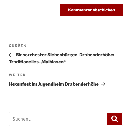
Beitragsnavigation
Vorheriger
ZURÜCK
Beitrag
Blasorchester Siebenbürgen-Drabenderhöhe:
Traditionelles „Maiblasen“
Nächster
WEITER
Beitrag
Hexenfest im Jugendheim Drabenderhöhe
Suchen
Suche
nach: