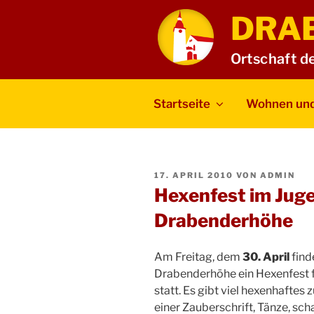
Zum
DRA
Inhalt
springen
Ortschaft d
Startseite
Wohnen und
VERÖFFENTLICHT
17. APRIL 2010
VON
ADMIN
AM
Hexenfest im Jug
Drabenderhöhe
Am Freitag, dem
30. April
find
Drabenderhöhe ein Hexenfest f
statt. Es gibt viel hexenhaftes 
einer Zauberschrift, Tänze, sc