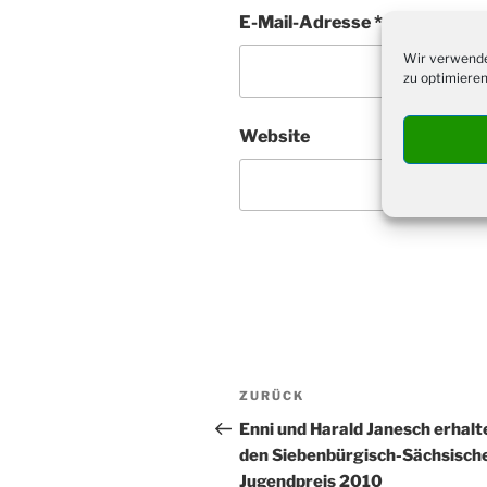
E-Mail-Adresse
*
Wir verwende
zu optimieren
Website
Beitragsnavigation
Vorheriger
ZURÜCK
Beitrag
Enni und Harald Janesch erhalt
den Siebenbürgisch-Sächsisch
Jugendpreis 2010