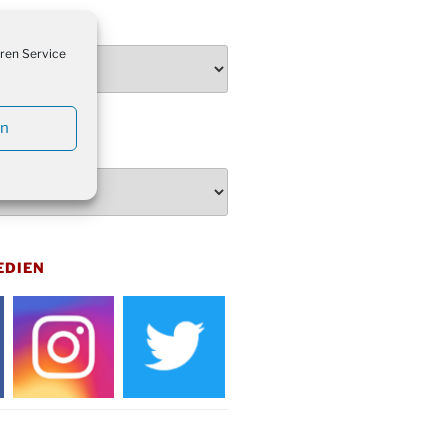
penden des DRK im Ev.
TEN
ndehaus von 16-20 Uhr
ren Service
dienst zum Reformationstag in der
e um 18:30 Uhr
rt Akkordeon-Orchester im
en
teilhaus um 16:00 Uhr
artin Umzug in Drabenderhöhe um
 Uhr
kfeier zum Volkstrauertag am
hof Drabenderhöhe um 11:15 Uhr
 im Ev. Gemeindehaus von 14-
EDIEN
 Uhr
inenball des Honterus Chors im
teilhaus um 19:00 Uhr
rbibeltag im Ev. Gemeindehaus von
 Uhr
tliches Beisammensein am
t-Gassner-Hof um 15:00 Uhr