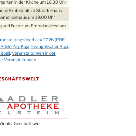
garten in der Kirche um 16:30 Uhr
bend Erntedank im Stadtteilhaus
Gemeindehaus um 19:00 Uhr
 und Feier zum Erntedankfest am
teilhaus um 14:00 Uhr
ranstaltungsüberblick 2026 (PDF)
,
gerabend im Stadtteilhaus
,
Adele Zay Kiga
,
Evangelischer Kiga
,
nderhöhe
ßball
,
Veranstaltungen in der
erfest im Cafe XXS
er Veranstaltungen
rbibeltag im Ev. Gemeindehaus von
 Uhr
GESCHÄFTSWELT
work-Andacht um 18:00 Uhr in der
e
ännchen-Gottesdienst in der
e oder im Ev. Gemeindehaus um
 Uhr
erfest MGV im Stadtteilhaus um
iehler Geschäftswelt
 Uhr