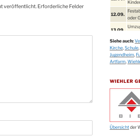
Kinder
 veröffentlicht.
Erforderliche Felder
Festa
12.09.
oder 
Umzug
13.09.
Stadt
Siehe auch:
Ve
Schla
19.09.
Kirche
,
Schule
Drabe
Jugendheim
,
Fu
25. u.
Oktob
Artfarm
,
Wiehl
26.09.
Kinde
26.09.
10-12
WIEHLER 
After
09.10.
Kirch
Sandm
10.10.
Kirch
18:00
Oktob
Übersicht
der W
11.10.
11:00