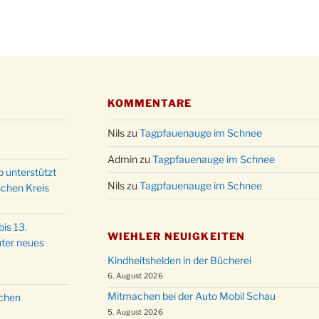
Kathar
28.11.
Stadt
Advent
03.12.
Gemei
Puer-
11.12.
am Ro
KOMMENTARE
Kinde
19.12.
10-12
Nils
zu
Tagpfauenauge im Schnee
Weihn
20.12.
Admin
zu
Tagpfauenauge im Schnee
in der
p unterstützt
Nils
zu
Tagpfauenauge im Schnee
Famili
schen Kreis
24.12.
Ev. G
Famili
is 13.
24.12.
WIEHLER NEUIGKEITEN
Uhr
ter neues
Weihn
Kindheitshelden in der Bücherei
24.12.
15:00
6. August 2026
Weihn
Mitmachen bei der Auto Mobil Schau
schen
24.12.
18:00
5. August 2026