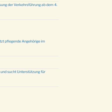
mette mit der ev. Jugend in der
sung der Verkehrsführung ab dem 4.
e um 23:00 Uhr
dienst zu Silvester in der Kirche
:00 Uhr
ützt pflegende Angehörige im
 und sucht Unterstützung für