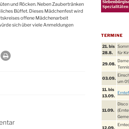
 Hüten und Röcken. Neben Zaubertränken
mliches Büffet. Dieses Mädchenfest wird
itskreises offene Mädchenarbeit
 würde sich über viele Anmeldungen
TERMINE
21. bis
Sommer
28.8.
für Ki
Damen
29.08.
Tennis
Einsch
03.09.
um 09
11. bis
Ernte
13.09.
Disco 
11.09.
(Ernte
Gemei
entar
Ernte
12.09.