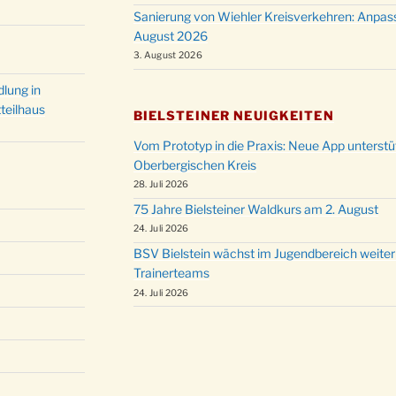
Christ
Sanierung von Wiehler Kreisverkehren: Anpas
24.12.
Kirch
August 2026
Gottes
3. August 2026
31.12.
um 18
lung in
teilhaus
BIELSTEINER NEUIGKEITEN
Vom Prototyp in die Praxis: Neue App unterst
Oberbergischen Kreis
28. Juli 2026
75 Jahre Bielsteiner Waldkurs am 2. August
24. Juli 2026
BSV Bielstein wächst im Jugendbereich weiter
Trainerteams
24. Juli 2026