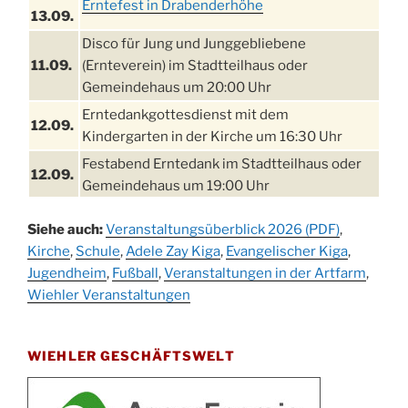
Erntefest in Drabenderhöhe
13.09.
Disco für Jung und Junggebliebene
11.09.
(Ernteverein) im Stadtteilhaus oder
Gemeindehaus um 20:00 Uhr
Erntedankgottesdienst mit dem
12.09.
Kindergarten in der Kirche um 16:30 Uhr
Festabend Erntedank im Stadtteilhaus oder
12.09.
Gemeindehaus um 19:00 Uhr
Umzug und Feier zum Erntedankfest am
13.09.
Siehe auch:
Veranstaltungsüberblick 2026 (PDF)
,
Stadtteilhaus um 14:00 Uhr
Kirche
,
Schule
,
Adele Zay Kiga
,
Evangelischer Kiga
,
Schlagerabend im Stadtteilhaus
Jugendheim
19.09.
,
Fußball
,
Veranstaltungen in der Artfarm
,
Drabenderhöhe
Wiehler Veranstaltungen
25. u.
Oktoberfest im Cafe XXS
26.09.
WIEHLER GESCHÄFTSWELT
Kinderbibeltag im Ev. Gemeindehaus von 10-
26.09.
12 Uhr