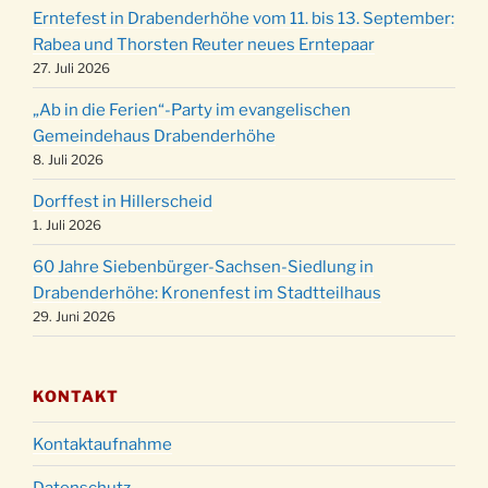
Familiengottesdienst mit Krippenspiel im Ev.
24.12.
Erntefest in Drabenderhöhe vom 11. bis 13. September:
Gemeindehaus um 15:00 Uhr
Rabea und Thorsten Reuter neues Erntepaar
24.12.
Familiengottesdienst in der FeG um 16 Uhr
27. Juli 2026
Weihnachtsgottesdienst in der Kirche um
24.12.
„Ab in die Ferien“-Party im evangelischen
15:00 Uhr
Gemeindehaus Drabenderhöhe
Weihnachtsgottesdienst in der Kirche um
8. Juli 2026
24.12.
18:00 Uhr
Dorffest in Hillerscheid
Christmette mit der ev. Jugend in der Kirche
24.12.
1. Juli 2026
um 23:00 Uhr
60 Jahre Siebenbürger-Sachsen-Siedlung in
Gottesdienst zu Silvester in der Kirche um
31.12.
Drabenderhöhe: Kronenfest im Stadtteilhaus
18:00 Uhr
29. Juni 2026
KONTAKT
Kontaktaufnahme
Datenschutz