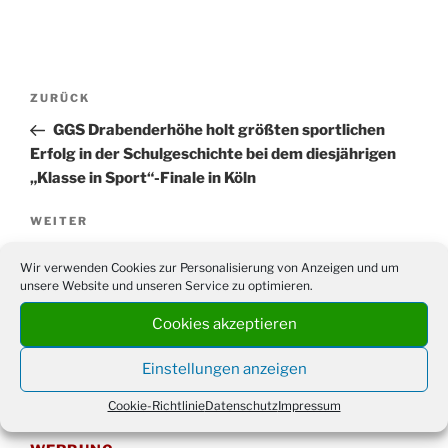
Beitragsnavigation
Vorheriger
ZURÜCK
Beitrag
GGS Drabenderhöhe holt größten sportlichen
Erfolg in der Schulgeschichte bei dem diesjährigen
„Klasse in Sport“-Finale in Köln
Nächster
WEITER
Beitrag
WM-Autokorso durch Drabenderhöhe
Wir verwenden Cookies zur Personalisierung von Anzeigen und um
unsere Website und unseren Service zu optimieren.
Cookies akzeptieren
Suchen
Suche
Einstellungen anzeigen
nach:
Cookie-Richtlinie
Datenschutz
Impressum