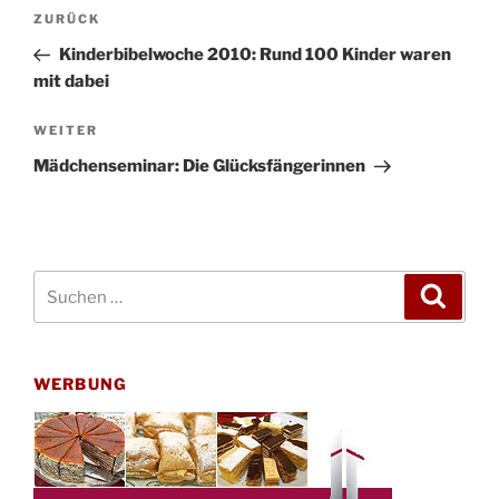
Beitragsnavigation
Vorheriger
ZURÜCK
Beitrag
Kinderbibelwoche 2010: Rund 100 Kinder waren
mit dabei
Nächster
WEITER
Beitrag
Mädchenseminar: Die Glücksfängerinnen
Suchen
Suche
nach:
WERBUNG