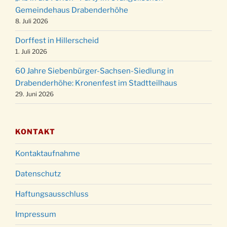
15:00 Uhr
Gemeindehaus Drabenderhöhe
Weihnachtsgottesdienst in der Kirche um
8. Juli 2026
24.12.
18:00 Uhr
Dorffest in Hillerscheid
Christmette mit der ev. Jugend in der Kirche
24.12.
1. Juli 2026
um 23:00 Uhr
60 Jahre Siebenbürger-Sachsen-Siedlung in
Gottesdienst zu Silvester in der Kirche um
31.12.
Drabenderhöhe: Kronenfest im Stadtteilhaus
18:00 Uhr
29. Juni 2026
KONTAKT
Kontaktaufnahme
Datenschutz
Haftungsausschluss
Impressum