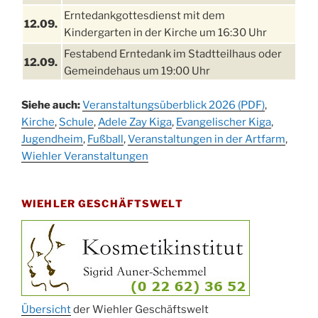
Erntedankgottesdienst mit dem
12.09.
Kindergarten in der Kirche um 16:30 Uhr
Festabend Erntedank im Stadtteilhaus oder
12.09.
Gemeindehaus um 19:00 Uhr
Umzug und Feier zum Erntedankfest am
13.09.
Siehe auch:
Veranstaltungsüberblick 2026 (PDF)
,
Stadtteilhaus um 14:00 Uhr
Kirche
,
Schule
,
Adele Zay Kiga
,
Evangelischer Kiga
,
Schlagerabend im Stadtteilhaus
Jugendheim
19.09.
,
Fußball
,
Veranstaltungen in der Artfarm
,
Drabenderhöhe
Wiehler Veranstaltungen
25. u.
Oktoberfest im Cafe XXS
26.09.
WIEHLER GESCHÄFTSWELT
Kinderbibeltag im Ev. Gemeindehaus von 10-
26.09.
12 Uhr
Afterwork-Andacht um 18:00 Uhr in der
09.10.
Kirche
Sandmännchen-Gottesdienst in der Kirche
10.10.
oder im Ev. Gemeindehaus um 18:00 Uhr
Übersicht
der Wiehler Geschäftswelt