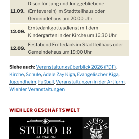
Disco für Jung und Junggebliebene
11.09.
(Ernteverein) im Stadtteilhaus oder
Gemeindehaus um 20:00 Uhr
Erntedankgottesdienst mit dem
12.09.
Kindergarten in der Kirche um 16:30 Uhr
Festabend Erntedank im Stadtteilhaus oder
12.09.
Gemeindehaus um 19:00 Uhr
Umzug und Feier zum Erntedankfest am
13.09.
Siehe auch:
Veranstaltungsüberblick 2026 (PDF)
,
Stadtteilhaus um 14:00 Uhr
Kirche
,
Schule
,
Adele Zay Kiga
,
Evangelischer Kiga
,
Schlagerabend im Stadtteilhaus
Jugendheim
19.09.
,
Fußball
,
Veranstaltungen in der Artfarm
,
Drabenderhöhe
Wiehler Veranstaltungen
25. u.
Oktoberfest im Cafe XXS
26.09.
WIEHLER GESCHÄFTSWELT
Kinderbibeltag im Ev. Gemeindehaus von 10-
26.09.
12 Uhr
Afterwork-Andacht um 18:00 Uhr in der
09.10.
Kirche