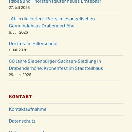
Rabea und Thorsten Reuter neues Erntepaar
24.12.
Familiengottesdienst in der FeG um 16 Uhr
27. Juli 2026
Weihnachtsgottesdienst in der Kirche um
24.12.
„Ab in die Ferien“-Party im evangelischen
15:00 Uhr
Gemeindehaus Drabenderhöhe
Weihnachtsgottesdienst in der Kirche um
8. Juli 2026
24.12.
18:00 Uhr
Dorffest in Hillerscheid
Christmette mit der ev. Jugend in der Kirche
24.12.
1. Juli 2026
um 23:00 Uhr
60 Jahre Siebenbürger-Sachsen-Siedlung in
Gottesdienst zu Silvester in der Kirche um
31.12.
Drabenderhöhe: Kronenfest im Stadtteilhaus
18:00 Uhr
29. Juni 2026
KONTAKT
Kontaktaufnahme
Datenschutz