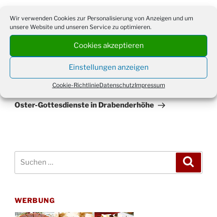
Wir verwenden Cookies zur Personalisierung von Anzeigen und um
unsere Website und unseren Service zu optimieren.
Beitragsnavigation
Vorheriger
ZURÜCK
Cookies akzeptieren
Beitrag
Frühlingsfest der Volksmusik: Antonia Melzer aus
Einstellungen anzeigen
Drabenderhöhe ist mit dabei
Cookie-Richtlinie
Datenschutz
Impressum
Nächster
WEITER
Beitrag
Oster-Gottesdienste in Drabenderhöhe
Suchen
Suche
nach:
WERBUNG