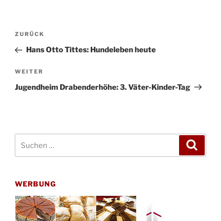
Beitragsnavigation
Vorheriger
ZURÜCK
Beitrag
Hans Otto Tittes: Hundeleben heute
Nächster
WEITER
Beitrag
Jugendheim Drabenderhöhe: 3. Väter-Kinder-Tag
Suchen
Suche
nach:
WERBUNG