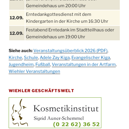
Gemeindehaus um 20:00 Uhr
Erntedankgottesdienst mit dem
12.09.
Kindergarten in der Kirche um 16:30 Uhr
Festabend Erntedank im Stadtteilhaus oder
12.09.
Gemeindehaus um 19:00 Uhr
Umzug und Feier zum Erntedankfest am
13.09.
Siehe auch:
Veranstaltungsüberblick 2026 (PDF)
,
Stadtteilhaus um 14:00 Uhr
Kirche
,
Schule
,
Adele Zay Kiga
,
Evangelischer Kiga
,
Schlagerabend im Stadtteilhaus
Jugendheim
19.09.
,
Fußball
,
Veranstaltungen in der Artfarm
,
Drabenderhöhe
Wiehler Veranstaltungen
25. u.
Oktoberfest im Cafe XXS
26.09.
WIEHLER GESCHÄFTSWELT
Kinderbibeltag im Ev. Gemeindehaus von 10-
26.09.
12 Uhr
Afterwork-Andacht um 18:00 Uhr in der
09.10.
Kirche
Sandmännchen-Gottesdienst in der Kirche
10.10.