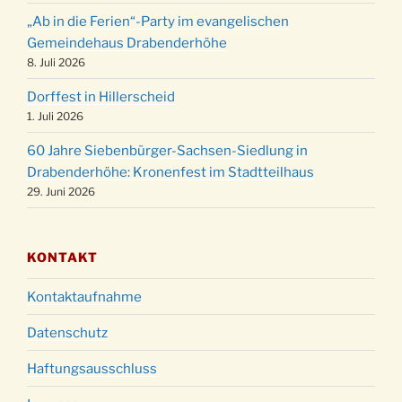
Weihnachtsgottesdienst in der Kirche um
24.12.
„Ab in die Ferien“-Party im evangelischen
15:00 Uhr
Gemeindehaus Drabenderhöhe
Weihnachtsgottesdienst in der Kirche um
8. Juli 2026
24.12.
18:00 Uhr
Dorffest in Hillerscheid
Christmette mit der ev. Jugend in der Kirche
24.12.
1. Juli 2026
um 23:00 Uhr
60 Jahre Siebenbürger-Sachsen-Siedlung in
Gottesdienst zu Silvester in der Kirche um
31.12.
Drabenderhöhe: Kronenfest im Stadtteilhaus
18:00 Uhr
29. Juni 2026
KONTAKT
Kontaktaufnahme
Datenschutz
Haftungsausschluss