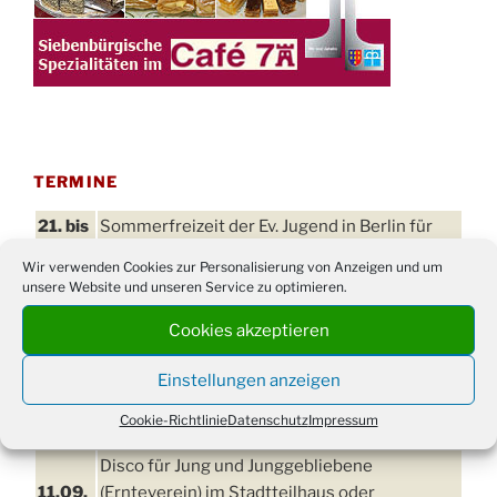
TERMINE
21. bis
Sommerfreizeit der Ev. Jugend in Berlin für
28.8.
Kinder ab 13 Jahren
Wir verwenden Cookies zur Personalisierung von Anzeigen und um
Damen Doppel - Turnier des TC77 am
unsere Website und unseren Service zu optimieren.
29.08.
Tennisplatz
Cookies akzeptieren
Einschulungsgottesdienst in der Kirche um
03.09.
09:00 Uhr
Einstellungen anzeigen
11. bis
Erntefest in Drabenderhöhe
Cookie-Richtlinie
Datenschutz
Impressum
13.09.
Disco für Jung und Junggebliebene
11.09.
(Ernteverein) im Stadtteilhaus oder